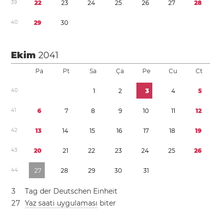
3
9
2
2
2
3
2
4
2
5
2
6
2
7
2
8
4
0
2
9
3
0
Ekim
2041
Pa
Pt
Sa
Ça
Pe
Cu
Ct
4
0
1
2
3
4
5
4
1
6
7
8
9
1
0
1
1
1
2
4
2
1
3
1
4
1
5
1
6
1
7
1
8
1
9
4
3
2
0
2
1
2
2
2
3
2
4
2
5
2
6
4
4
2
7
2
8
2
9
3
0
3
1
3
Tag der Deutschen Einheit
2
7
Yaz saati uygulaması
biter