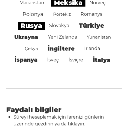
Meksika
Macaristan
Norveç
Polonya
Portekiz
Romanya
Rusya
Türkiye
Slovakya
Ukrayna
Yeni Zelanda
Yunanistan
İngiltere
Çekya
İrlanda
İspanya
İtalya
İsveç
İsviçre
Faydalı bilgiler
Süreyi hesaplamak için farenizi günlerin
üzerinde gezdirin ya da tıklayın.