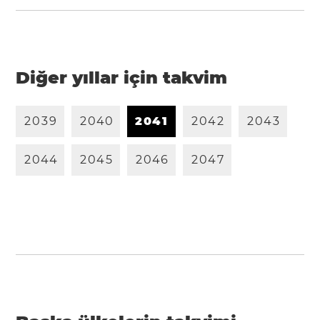
Diğer yıllar için takvim
2
0
3
9
2
0
4
0
2
0
4
1
2
0
4
2
2
0
4
3
2
0
4
4
2
0
4
5
2
0
4
6
2
0
4
7