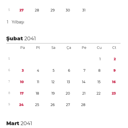
5
2
7
2
8
2
9
3
0
3
1
1
Yılbaşı
Şubat
2041
Pa
Pt
Sa
Ça
Pe
Cu
Ct
5
1
2
6
3
4
5
6
7
8
9
7
1
0
1
1
1
2
1
3
1
4
1
5
1
6
8
1
7
1
8
1
9
2
0
2
1
2
2
2
3
9
2
4
2
5
2
6
2
7
2
8
Mart
2041