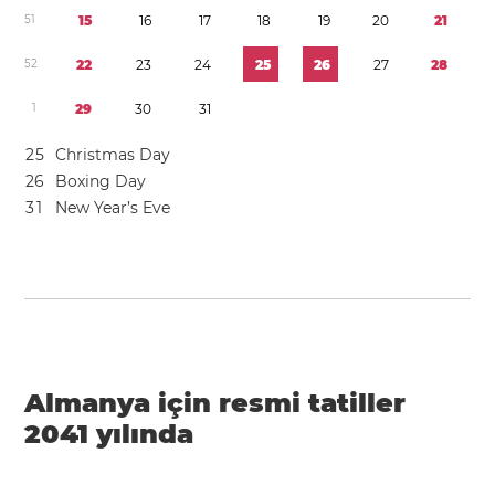
5
1
1
5
1
6
1
7
1
8
1
9
2
0
2
1
5
2
2
2
2
3
2
4
2
5
2
6
2
7
2
8
1
2
9
3
0
3
1
2
5
Christmas Day
2
6
Boxing Day
3
1
New Year’s Eve
Almanya için resmi tatiller
2041 yılında