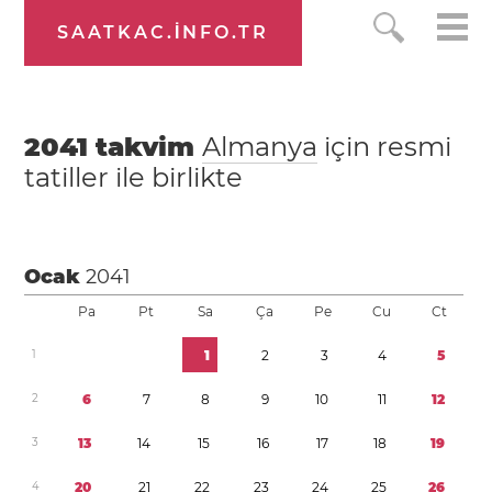
SAATKAC.INFO.TR
2041
takvim
Almanya
için resmi
tatiller ile birlikte
Ocak
2041
Pa
Pt
Sa
Ça
Pe
Cu
Ct
1
1
2
3
4
5
2
6
7
8
9
1
0
1
1
1
2
3
1
3
1
4
1
5
1
6
1
7
1
8
1
9
4
2
0
2
1
2
2
2
3
2
4
2
5
2
6