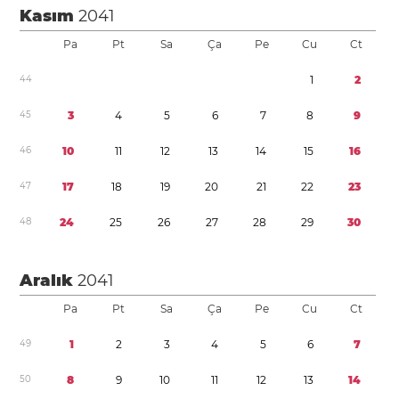
Kasım
2041
Pa
Pt
Sa
Ça
Pe
Cu
Ct
4
4
1
2
4
5
3
4
5
6
7
8
9
4
6
1
0
1
1
1
2
1
3
1
4
1
5
1
6
4
7
1
7
1
8
1
9
2
0
2
1
2
2
2
3
4
8
2
4
2
5
2
6
2
7
2
8
2
9
3
0
Aralık
2041
Pa
Pt
Sa
Ça
Pe
Cu
Ct
4
9
1
2
3
4
5
6
7
5
0
8
9
1
0
1
1
1
2
1
3
1
4