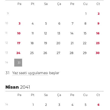
Pa
Pt
Sa
Ça
Pe
Cu
Ct
9
1
2
1
0
3
4
5
6
7
8
9
1
1
1
0
1
1
1
2
1
3
1
4
1
5
1
6
1
2
1
7
1
8
1
9
2
0
2
1
2
2
2
3
1
3
2
4
2
5
2
6
2
7
2
8
2
9
3
0
1
4
3
1
3
1
Yaz saati uygulaması
başlar
Nisan
2041
Pa
Pt
Sa
Ça
Pe
Cu
Ct
1
4
1
2
3
4
5
6