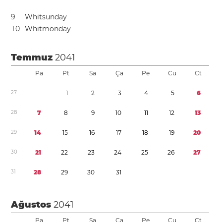
9
Whitsunday
1
0
Whitmonday
Temmuz
2041
Pa
Pt
Sa
Ça
Pe
Cu
Ct
2
7
1
2
3
4
5
6
2
8
7
8
9
1
0
1
1
1
2
1
3
2
9
1
4
1
5
1
6
1
7
1
8
1
9
2
0
3
0
2
1
2
2
2
3
2
4
2
5
2
6
2
7
3
1
2
8
2
9
3
0
3
1
Ağustos
2041
Pa
Pt
Sa
Ça
Pe
Cu
Ct