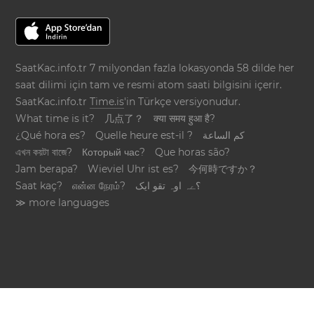
SaatKac.info.tr 7 milyondan fazla lokasyonda 58 dilde her
saat dilimi için tam ve resmi atom saati bilgisini içerir.
SaatKac.info.tr
Time.is
'in Türkçe versiyonudur.
What time is it?
几点了？
क्या समय हुआ है?
¿Qué hora es?
Quelle heure est-il ?
كم الساعة
এখন কয়টা বাজে?
Который час?
Que horas são?
Jam berapa?
Wieviel Uhr ist es?
今何時ですか？
Saat kaç?
என்ன நேரம்?
؟ےہ اوہ تقو ایک
≫ more languages