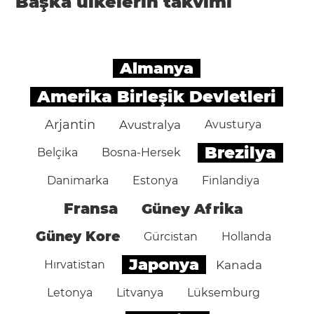
Başka ülkelerin takvimi
Almanya
Amerika Birleşik Devletleri
Arjantin
Avustralya
Avusturya
Brezilya
Belçika
Bosna-Hersek
Danimarka
Estonya
Finlandiya
Fransa
Güney Afrika
Güney Kore
Gürcistan
Hollanda
Japonya
Hırvatistan
Kanada
Letonya
Litvanya
Lüksemburg