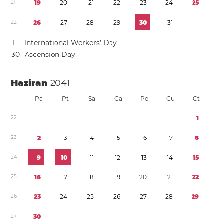
2
1
1
9
2
0
2
1
2
2
2
3
2
4
2
5
2
2
2
6
2
7
2
8
2
9
3
0
3
1
1
International Workers’ Day
3
0
Ascension Day
Haziran
2041
Pa
Pt
Sa
Ça
Pe
Cu
Ct
2
2
1
2
3
2
3
4
5
6
7
8
2
4
9
1
0
1
1
1
2
1
3
1
4
1
5
2
5
1
6
1
7
1
8
1
9
2
0
2
1
2
2
2
6
2
3
2
4
2
5
2
6
2
7
2
8
2
9
2
7
3
0