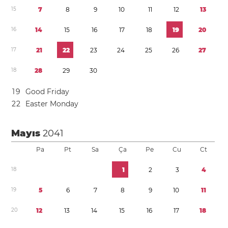
1
5
7
8
9
1
0
1
1
1
2
1
3
1
6
1
4
1
5
1
6
1
7
1
8
1
9
2
0
1
7
2
1
2
2
2
3
2
4
2
5
2
6
2
7
1
8
2
8
2
9
3
0
1
9
Good Friday
2
2
Easter Monday
Mayıs
2041
Pa
Pt
Sa
Ça
Pe
Cu
Ct
1
8
1
2
3
4
1
9
5
6
7
8
9
1
0
1
1
2
0
1
2
1
3
1
4
1
5
1
6
1
7
1
8