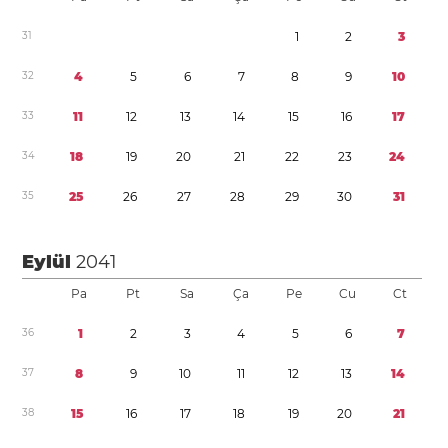
3
1
1
2
3
3
2
4
5
6
7
8
9
1
0
3
3
1
1
1
2
1
3
1
4
1
5
1
6
1
7
3
4
1
8
1
9
2
0
2
1
2
2
2
3
2
4
3
5
2
5
2
6
2
7
2
8
2
9
3
0
3
1
Eylül
2041
Pa
Pt
Sa
Ça
Pe
Cu
Ct
3
6
1
2
3
4
5
6
7
3
7
8
9
1
0
1
1
1
2
1
3
1
4
3
8
1
5
1
6
1
7
1
8
1
9
2
0
2
1