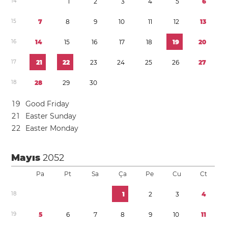
1
4
1
2
3
4
5
6
1
5
7
8
9
1
0
1
1
1
2
1
3
1
6
1
4
1
5
1
6
1
7
1
8
1
9
2
0
1
7
2
1
2
2
2
3
2
4
2
5
2
6
2
7
1
8
2
8
2
9
3
0
1
9
Good Friday
2
1
Easter Sunday
2
2
Easter Monday
Mayıs
2052
Pa
Pt
Sa
Ça
Pe
Cu
Ct
1
8
1
2
3
4
1
9
5
6
7
8
9
1
0
1
1