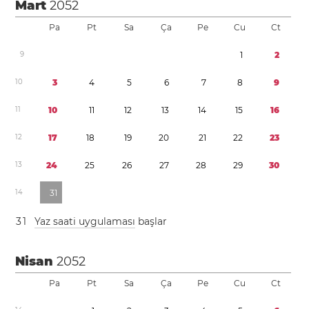
Mart
2052
Pa
Pt
Sa
Ça
Pe
Cu
Ct
9
1
2
1
0
3
4
5
6
7
8
9
1
1
1
0
1
1
1
2
1
3
1
4
1
5
1
6
1
2
1
7
1
8
1
9
2
0
2
1
2
2
2
3
1
3
2
4
2
5
2
6
2
7
2
8
2
9
3
0
1
4
3
1
3
1
Yaz saati uygulaması
başlar
Nisan
2052
Pa
Pt
Sa
Ça
Pe
Cu
Ct