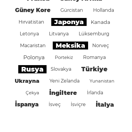
Güney Kore
Gürcistan
Hollanda
Japonya
Hırvatistan
Kanada
Letonya
Litvanya
Lüksemburg
Meksika
Macaristan
Norveç
Polonya
Portekiz
Romanya
Rusya
Türkiye
Slovakya
Ukrayna
Yeni Zelanda
Yunanistan
İngiltere
Çekya
İrlanda
İspanya
İtalya
İsveç
İsviçre