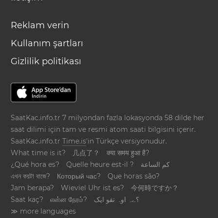
Reklam verin
Kullanım şartları
Gizlilik politikası
SaatKac.info.tr 7 milyondan fazla lokasyonda 58 dilde her
saat dilimi için tam ve resmi atom saati bilgisini içerir.
SaatKac.info.tr
Time.is
'in Türkçe versiyonudur.
What time is it?
几点了？
क्या समय हुआ है?
¿Qué hora es?
Quelle heure est-il ?
كم الساعة
এখন কয়টা বাজে?
Который час?
Que horas são?
Jam berapa?
Wieviel Uhr ist es?
今何時ですか？
Saat kaç?
என்ன நேரம்?
؟ےہ اوہ تقو ایک
≫ more languages