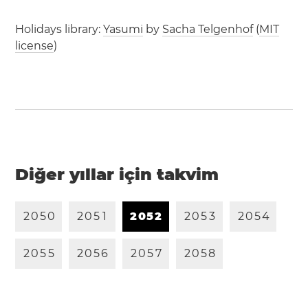
Holidays library:
Yasumi
by
Sacha Telgenhof
(
MIT
license
)
Diğer yıllar için takvim
2
0
5
0
2
0
5
1
2
0
5
2
2
0
5
3
2
0
5
4
2
0
5
5
2
0
5
6
2
0
5
7
2
0
5
8