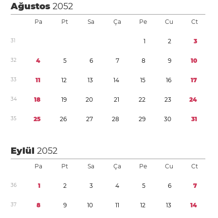
Ağustos
2052
Pa
Pt
Sa
Ça
Pe
Cu
Ct
3
1
1
2
3
3
2
4
5
6
7
8
9
1
0
3
3
1
1
1
2
1
3
1
4
1
5
1
6
1
7
3
4
1
8
1
9
2
0
2
1
2
2
2
3
2
4
3
5
2
5
2
6
2
7
2
8
2
9
3
0
3
1
Eylül
2052
Pa
Pt
Sa
Ça
Pe
Cu
Ct
3
6
1
2
3
4
5
6
7
3
7
8
9
1
0
1
1
1
2
1
3
1
4