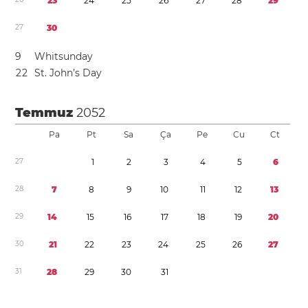
2
3
2
4
2
5
2
6
2
7
2
8
2
9
2
7
3
0
9
Whitsunday
2
2
St. John’s Day
Temmuz
2052
Pa
Pt
Sa
Ça
Pe
Cu
Ct
2
7
1
2
3
4
5
6
2
8
7
8
9
1
0
1
1
1
2
1
3
2
9
1
4
1
5
1
6
1
7
1
8
1
9
2
0
3
0
2
1
2
2
2
3
2
4
2
5
2
6
2
7
3
1
2
8
2
9
3
0
3
1