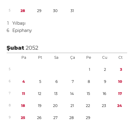
5
2
8
2
9
3
0
3
1
1
Yılbaşı
6
Epiphany
Şubat
2052
Pa
Pt
Sa
Ça
Pe
Cu
Ct
5
1
2
3
6
4
5
6
7
8
9
1
0
7
1
1
1
2
1
3
1
4
1
5
1
6
1
7
8
1
8
1
9
2
0
2
1
2
2
2
3
2
4
9
2
5
2
6
2
7
2
8
2
9