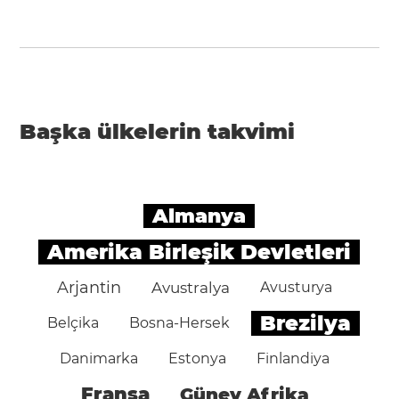
Başka ülkelerin takvimi
Almanya
Amerika Birleşik Devletleri
Arjantin
Avustralya
Avusturya
Brezilya
Belçika
Bosna-Hersek
Danimarka
Estonya
Finlandiya
Fransa
Güney Afrika