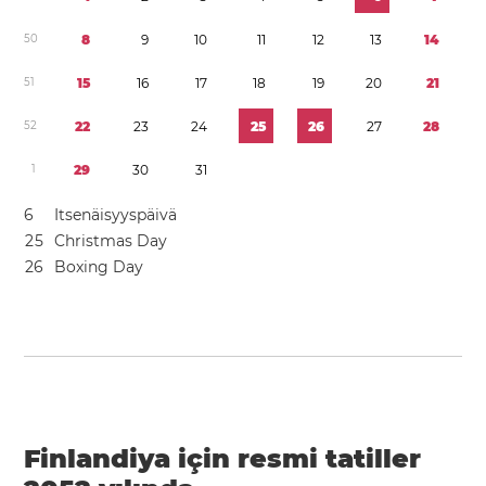
5
0
8
9
1
0
1
1
1
2
1
3
1
4
5
1
1
5
1
6
1
7
1
8
1
9
2
0
2
1
5
2
2
2
2
3
2
4
2
5
2
6
2
7
2
8
1
2
9
3
0
3
1
6
Itsenäisyyspäivä
2
5
Christmas Day
2
6
Boxing Day
Finlandiya için resmi tatiller