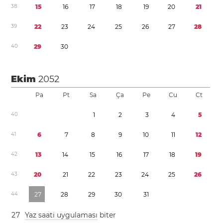
3
8
1
5
1
6
1
7
1
8
1
9
2
0
2
1
3
9
2
2
2
3
2
4
2
5
2
6
2
7
2
8
4
0
2
9
3
0
Ekim
2052
Pa
Pt
Sa
Ça
Pe
Cu
Ct
4
0
1
2
3
4
5
4
1
6
7
8
9
1
0
1
1
1
2
4
2
1
3
1
4
1
5
1
6
1
7
1
8
1
9
4
3
2
0
2
1
2
2
2
3
2
4
2
5
2
6
4
4
2
7
2
8
2
9
3
0
3
1
2
7
Yaz saati uygulaması
biter