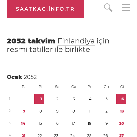
SAATKAC.INFO.TR
2052
takvim
Finlandiya
için
resmi tatiller ile birlikte
Ocak
2052
Pa
Pt
Sa
Ça
Pe
Cu
Ct
1
1
2
3
4
5
6
2
7
8
9
1
0
1
1
1
2
1
3
3
1
4
1
5
1
6
1
7
1
8
1
9
2
0
4
2
1
2
2
2
3
2
4
2
5
2
6
2
7