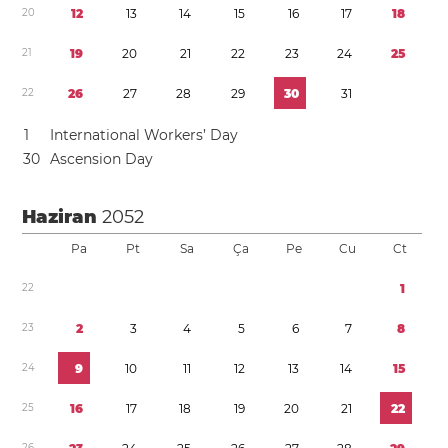
2
0
1
2
1
3
1
4
1
5
1
6
1
7
1
8
2
1
1
9
2
0
2
1
2
2
2
3
2
4
2
5
2
2
2
6
2
7
2
8
2
9
3
0
3
1
1
International Workers’ Day
3
0
Ascension Day
Haziran
2052
Pa
Pt
Sa
Ça
Pe
Cu
Ct
2
2
1
2
3
2
3
4
5
6
7
8
2
4
9
1
0
1
1
1
2
1
3
1
4
1
5
2
5
1
6
1
7
1
8
1
9
2
0
2
1
2
2
2
6