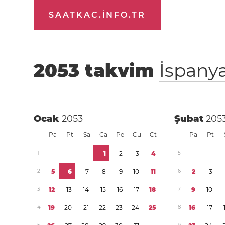
SAATKAC.INFO.TR
2053
takvim
İspany
Ocak
2053
Şubat
205
Pa
Pt
Sa
Ça
Pe
Cu
Ct
Pa
Pt
1
1
2
3
4
5
2
5
6
7
8
9
1
0
1
1
6
2
3
3
1
2
1
3
1
4
1
5
1
6
1
7
1
8
7
9
1
0
4
1
9
2
0
2
1
2
2
2
3
2
4
2
5
8
1
6
1
7