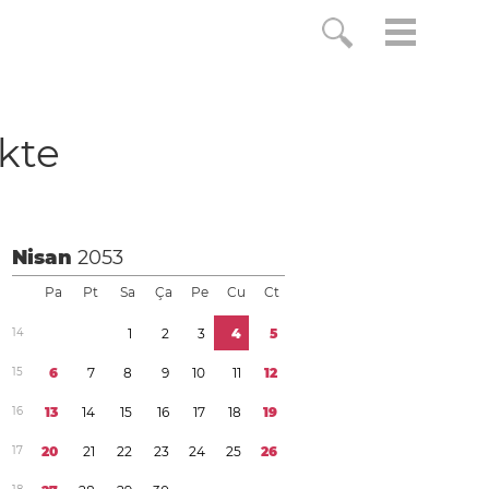
ikte
Nisan
2053
Pa
Pt
Sa
Ça
Pe
Cu
Ct
1
4
1
2
3
4
5
1
5
6
7
8
9
1
0
1
1
1
2
1
6
1
3
1
4
1
5
1
6
1
7
1
8
1
9
1
7
2
0
2
1
2
2
2
3
2
4
2
5
2
6