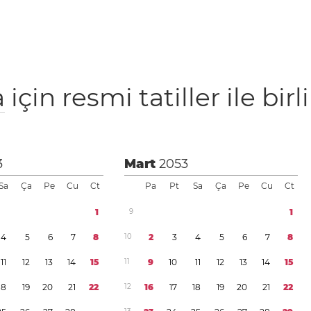
a
için resmi tatiller ile birl
3
Mart
2053
Sa
Ça
Pe
Cu
Ct
Pa
Pt
Sa
Ça
Pe
Cu
Ct
1
9
1
4
5
6
7
8
1
0
2
3
4
5
6
7
8
1
1
1
2
1
3
1
4
1
5
1
1
9
1
0
1
1
1
2
1
3
1
4
1
5
1
8
1
9
2
0
2
1
2
2
1
2
1
6
1
7
1
8
1
9
2
0
2
1
2
2