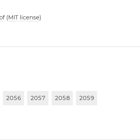
of
(
MIT license
)
2
0
5
6
2
0
5
7
2
0
5
8
2
0
5
9