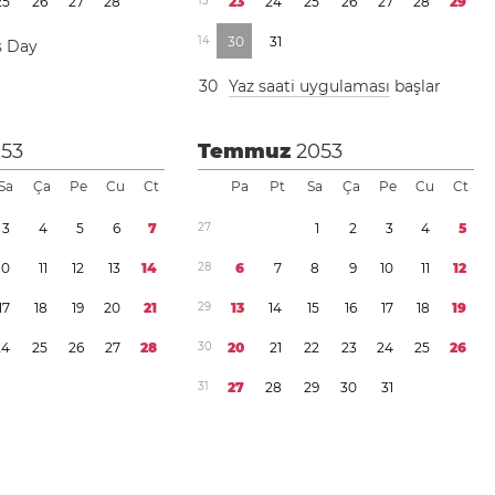
2
5
2
6
2
7
2
8
1
3
2
3
2
4
2
5
2
6
2
7
2
8
2
9
1
4
3
0
3
1
s Day
3
0
Yaz saati uygulaması
başlar
053
Temmuz
2053
Sa
Ça
Pe
Cu
Ct
Pa
Pt
Sa
Ça
Pe
Cu
Ct
3
4
5
6
7
2
7
1
2
3
4
5
1
0
1
1
1
2
1
3
1
4
2
8
6
7
8
9
1
0
1
1
1
2
1
7
1
8
1
9
2
0
2
1
2
9
1
3
1
4
1
5
1
6
1
7
1
8
1
9
2
4
2
5
2
6
2
7
2
8
3
0
2
0
2
1
2
2
2
3
2
4
2
5
2
6
3
1
2
7
2
8
2
9
3
0
3
1