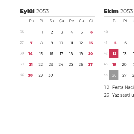
Eylül
2053
Ekim
2053
Pa
Pt
Sa
Ça
Pe
Cu
Ct
Pa
Pt
3
6
1
2
3
4
5
6
4
0
3
7
7
8
9
1
0
1
1
1
2
1
3
4
1
5
6
3
8
1
4
1
5
1
6
1
7
1
8
1
9
2
0
4
2
1
2
1
3
3
9
2
1
2
2
2
3
2
4
2
5
2
6
2
7
4
3
1
9
2
0
4
0
2
8
2
9
3
0
4
4
2
6
2
7
1
2
Festa Nac
2
6
Yaz saati