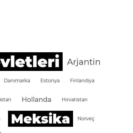
vletleri
Arjantin
Danimarka
Estonya
Finlandiya
Hollanda
istan
Hırvatistan
Meksika
n
Norveç