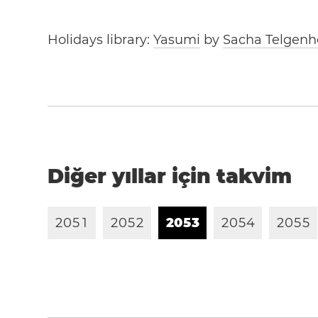
Holidays library:
Yasumi
by
Sacha Telgenh
Diğer yıllar için takvim
2
0
5
1
2
0
5
2
2
0
5
3
2
0
5
4
2
0
5
5