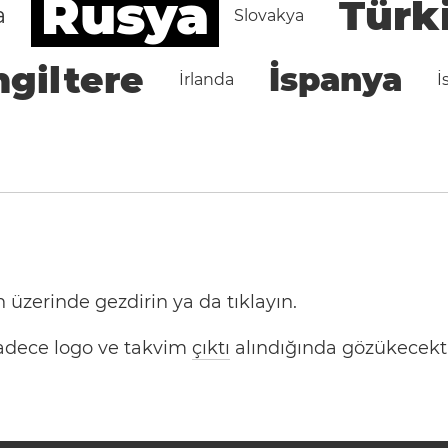
Rusya
Türk
a
Slovakya
ngiltere
İspanya
İrlanda
İ
 üzerinde gezdirin ya da tıklayın.
 Sadece logo ve takvim
çıktı
alındığında gözükecekti