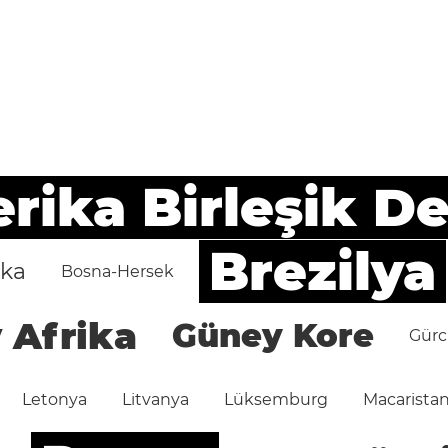
ika Birleşik De
Brezilya
ika
Bosna-Hersek
 Afrika
Güney Kore
Gürc
Letonya
Litvanya
Lüksemburg
Macarista