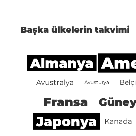
Başka ülkelerin takvimi
Amer
Almanya
Avustralya
Belç
Avusturya
Fransa
Güney
Japonya
Kanada