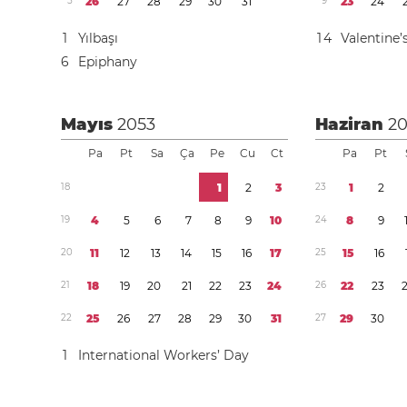
5
2
6
2
7
2
8
2
9
3
0
3
1
9
2
3
2
4
1
Yılbaşı
1
4
Valentine’
6
Epiphany
Mayıs
2053
Haziran
2
Pa
Pt
Sa
Ça
Pe
Cu
Ct
Pa
Pt
1
8
1
2
3
2
3
1
2
1
9
4
5
6
7
8
9
1
0
2
4
8
9
2
0
1
1
1
2
1
3
1
4
1
5
1
6
1
7
2
5
1
5
1
6
2
1
1
8
1
9
2
0
2
1
2
2
2
3
2
4
2
6
2
2
2
3
2
2
2
5
2
6
2
7
2
8
2
9
3
0
3
1
2
7
2
9
3
0
1
International Workers’ Day