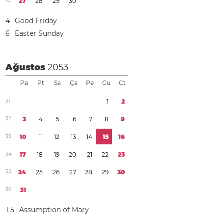
1
8
2
7
2
8
2
9
3
0
4
Good Friday
6
Easter Sunday
Ağustos
2053
Pa
Pt
Sa
Ça
Pe
Cu
Ct
3
1
1
2
3
2
3
4
5
6
7
8
9
3
3
1
0
1
1
1
2
1
3
1
4
1
5
1
6
3
4
1
7
1
8
1
9
2
0
2
1
2
2
2
3
3
5
2
4
2
5
2
6
2
7
2
8
2
9
3
0
3
6
3
1
1
5
Assumption of Mary