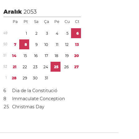
Aralık
2053
Pa
Pt
Sa
Ça
Pe
Cu
Ct
4
9
1
2
3
4
5
6
5
0
7
8
9
1
0
1
1
1
2
1
3
5
1
1
4
1
5
1
6
1
7
1
8
1
9
2
0
5
2
2
1
2
2
2
3
2
4
2
5
2
6
2
7
1
2
8
2
9
3
0
3
1
6
Dia de la Constitució
8
Immaculate Conception
2
5
Christmas Day