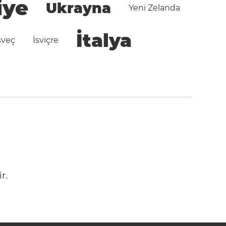
iye
Ukrayna
Yeni Zelanda
İtalya
sveç
İsviçre
r.