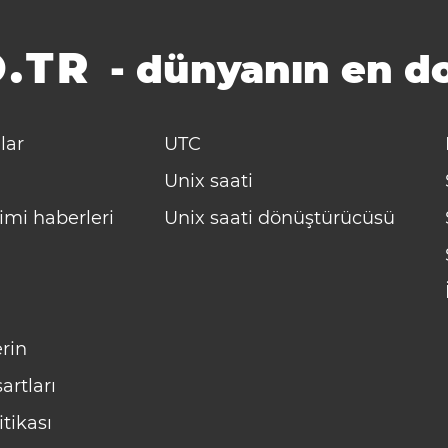
.TR
-
dünyanın en do
lar
UTC
Unix saati
imi haberleri
Unix saati dönüştürücüsü
rin
artları
itikası