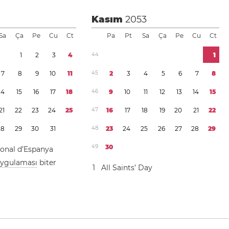
Kasım
2053
Sa
Ça
Pe
Cu
Ct
Pa
Pt
Sa
Ça
Pe
Cu
Ct
1
2
3
4
4
4
1
7
8
9
1
0
1
1
4
5
2
3
4
5
6
7
8
1
4
1
5
1
6
1
7
1
8
4
6
9
1
0
1
1
1
2
1
3
1
4
1
5
2
1
2
2
2
3
2
4
2
5
4
7
1
6
1
7
1
8
1
9
2
0
2
1
2
2
2
8
2
9
3
0
3
1
4
8
2
3
2
4
2
5
2
6
2
7
2
8
2
9
4
9
3
0
ional d’Espanya
 uygulaması
biter
1
All Saints’ Day