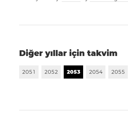
Diğer yıllar için takvim
2
0
5
1
2
0
5
2
2
0
5
3
2
0
5
4
2
0
5
5