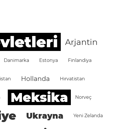
vletleri
Arjantin
Danimarka
Estonya
Finlandiya
Hollanda
istan
Hırvatistan
Meksika
n
Norveç
iye
Ukrayna
Yeni Zelanda