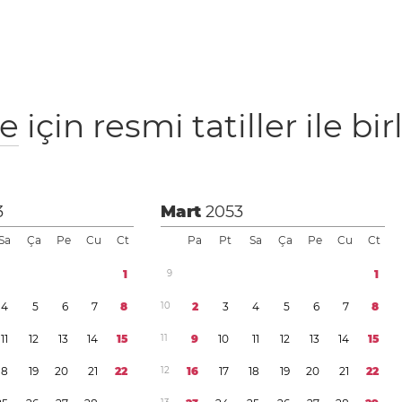
re
için resmi tatiller ile bir
3
Mart
2053
Sa
Ça
Pe
Cu
Ct
Pa
Pt
Sa
Ça
Pe
Cu
Ct
1
9
1
4
5
6
7
8
1
0
2
3
4
5
6
7
8
1
1
1
2
1
3
1
4
1
5
1
1
9
1
0
1
1
1
2
1
3
1
4
1
5
1
8
1
9
2
0
2
1
2
2
1
2
1
6
1
7
1
8
1
9
2
0
2
1
2
2