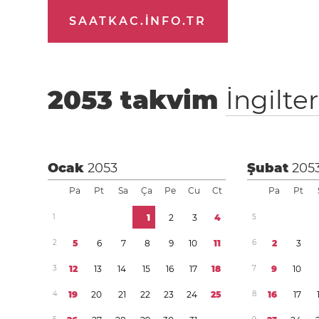
SAATKAC.INFO.TR
2053
takvim
İngilte
Ocak
2053
Şubat
205
Pa
Pt
Sa
Ça
Pe
Cu
Ct
Pa
Pt
1
1
2
3
4
5
2
5
6
7
8
9
1
0
1
1
6
2
3
3
1
2
1
3
1
4
1
5
1
6
1
7
1
8
7
9
1
0
4
1
9
2
0
2
1
2
2
2
3
2
4
2
5
8
1
6
1
7