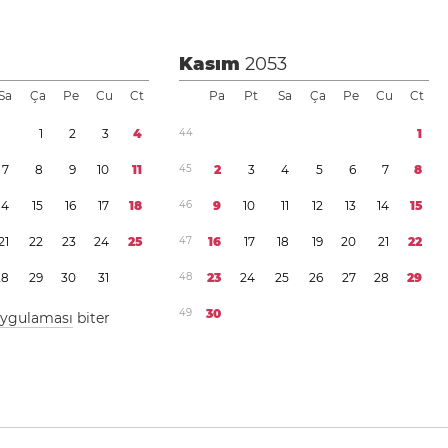
Kasım
2053
Sa
Ça
Pe
Cu
Ct
Pa
Pt
Sa
Ça
Pe
Cu
Ct
1
2
3
4
4
4
1
7
8
9
1
0
1
1
4
5
2
3
4
5
6
7
8
1
4
1
5
1
6
1
7
1
8
4
6
9
1
0
1
1
1
2
1
3
1
4
1
5
2
1
2
2
2
3
2
4
2
5
4
7
1
6
1
7
1
8
1
9
2
0
2
1
2
2
2
8
2
9
3
0
3
1
4
8
2
3
2
4
2
5
2
6
2
7
2
8
2
9
4
9
3
0
 uygulaması
biter