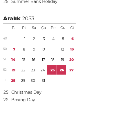
2
5
Summer Bank Holiday
Aralık
2053
Pa
Pt
Sa
Ça
Pe
Cu
Ct
4
9
1
2
3
4
5
6
5
0
7
8
9
1
0
1
1
1
2
1
3
5
1
1
4
1
5
1
6
1
7
1
8
1
9
2
0
5
2
2
1
2
2
2
3
2
4
2
5
2
6
2
7
1
2
8
2
9
3
0
3
1
2
5
Christmas Day
2
6
Boxing Day