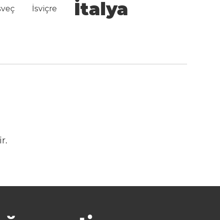
İtalya
sveç
İsviçre
r.