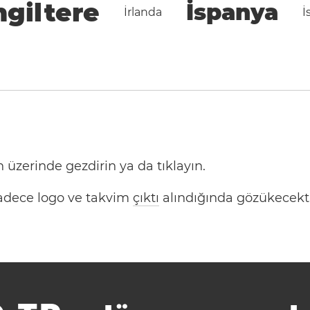
ngiltere
İspanya
İrlanda
İ
 üzerinde gezdirin ya da tıklayın.
 Sadece logo ve takvim
çıktı
alındığında gözükecekti