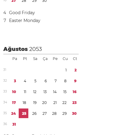
1
8
2
7
2
8
2
9
3
0
4
Good Friday
7
Easter Monday
Ağustos
2053
Pa
Pt
Sa
Ça
Pe
Cu
Ct
3
1
1
2
3
2
3
4
5
6
7
8
9
3
3
1
0
1
1
1
2
1
3
1
4
1
5
1
6
3
4
1
7
1
8
1
9
2
0
2
1
2
2
2
3
3
5
2
4
2
5
2
6
2
7
2
8
2
9
3
0
3
6
3
1