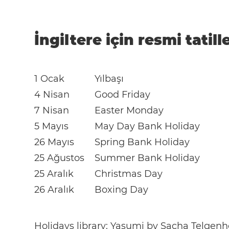
İngiltere için resmi tatill
1 Ocak
Yılbaşı
4 Nisan
Good Friday
7 Nisan
Easter Monday
5 Mayıs
May Day Bank Holiday
26 Mayıs
Spring Bank Holiday
25 Ağustos
Summer Bank Holiday
25 Aralık
Christmas Day
26 Aralık
Boxing Day
Holidays library:
Yasumi
by
Sacha Telgenh