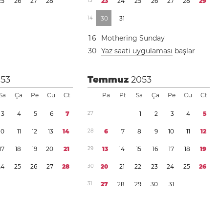
2
5
2
6
2
7
2
8
1
3
2
3
2
4
2
5
2
6
2
7
2
8
2
9
1
4
3
0
3
1
1
6
Mothering Sunday
3
0
Yaz saati uygulaması
başlar
053
Temmuz
2053
Sa
Ça
Pe
Cu
Ct
Pa
Pt
Sa
Ça
Pe
Cu
Ct
3
4
5
6
7
2
7
1
2
3
4
5
1
0
1
1
1
2
1
3
1
4
2
8
6
7
8
9
1
0
1
1
1
2
1
7
1
8
1
9
2
0
2
1
2
9
1
3
1
4
1
5
1
6
1
7
1
8
1
9
2
4
2
5
2
6
2
7
2
8
3
0
2
0
2
1
2
2
2
3
2
4
2
5
2
6
3
1
2
7
2
8
2
9
3
0
3
1