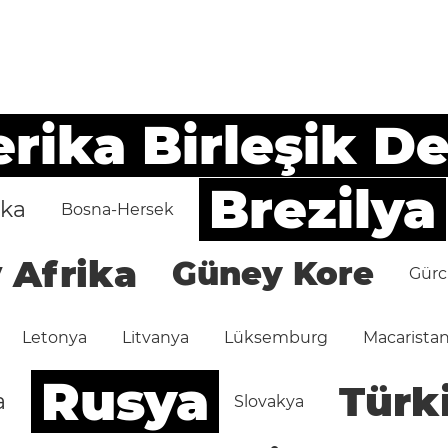
ika Birleşik De
Brezilya
ika
Bosna-Hersek
 Afrika
Güney Kore
Gürc
Letonya
Litvanya
Lüksemburg
Macarista
Rusya
Türk
a
Slovakya