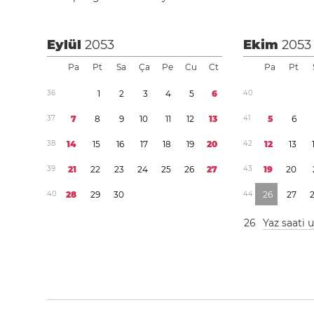
Eylül
2053
Ekim
2053
Pa
Pt
Sa
Ça
Pe
Cu
Ct
Pa
Pt
3
6
1
2
3
4
5
6
4
0
3
7
7
8
9
1
0
1
1
1
2
1
3
4
1
5
6
3
8
1
4
1
5
1
6
1
7
1
8
1
9
2
0
4
2
1
2
1
3
3
9
2
1
2
2
2
3
2
4
2
5
2
6
2
7
4
3
1
9
2
0
4
0
2
8
2
9
3
0
4
4
2
6
2
7
2
6
Yaz saati