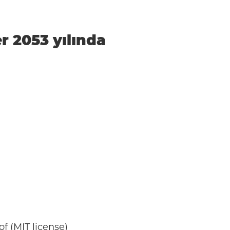
er 2053 yılında
of
(
MIT license
)