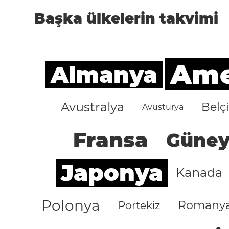
Başka ülkelerin takvimi
Amer
Almanya
Avustralya
Belç
Avusturya
Fransa
Güney
Japonya
Kanada
Polonya
Romany
Portekiz