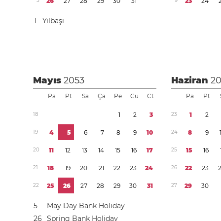
5
2
6
2
7
2
8
2
9
3
0
3
1
9
2
3
2
4
1
Yılbaşı
Mayıs
2053
Haziran
2
Pa
Pt
Sa
Ça
Pe
Cu
Ct
Pa
Pt
1
8
1
2
3
2
3
1
2
1
9
4
5
6
7
8
9
1
0
2
4
8
9
2
0
1
1
1
2
1
3
1
4
1
5
1
6
1
7
2
5
1
5
1
6
2
1
1
8
1
9
2
0
2
1
2
2
2
3
2
4
2
6
2
2
2
3
2
2
2
5
2
6
2
7
2
8
2
9
3
0
3
1
2
7
2
9
3
0
5
May Day Bank Holiday
2
6
Spring Bank Holiday