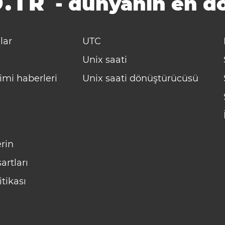
.TR
-
dünyanın en do
lar
UTC
Unix saati
imi haberleri
Unix saati dönüştürücüsü
rin
artları
itikası