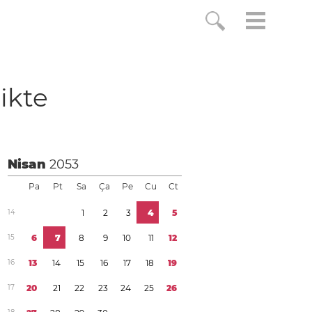
likte
Nisan
2053
Pa
Pt
Sa
Ça
Pe
Cu
Ct
1
4
1
2
3
4
5
1
5
6
7
8
9
1
0
1
1
1
2
1
6
1
3
1
4
1
5
1
6
1
7
1
8
1
9
1
7
2
0
2
1
2
2
2
3
2
4
2
5
2
6