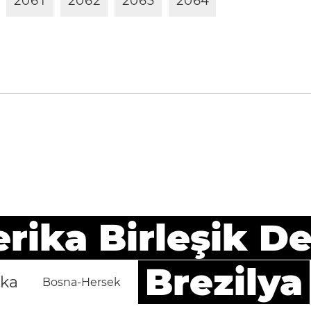
2
0
6
1
2
0
6
2
2
0
6
3
2
0
6
4
ika Birleşik De
Brezilya
ika
Bosna-Hersek