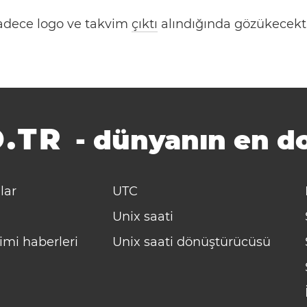
 Sadece logo ve takvim
çıktı
alındığında gözükecekti
.TR
-
dünyanın en do
lar
UTC
Unix saati
imi haberleri
Unix saati dönüştürücüsü