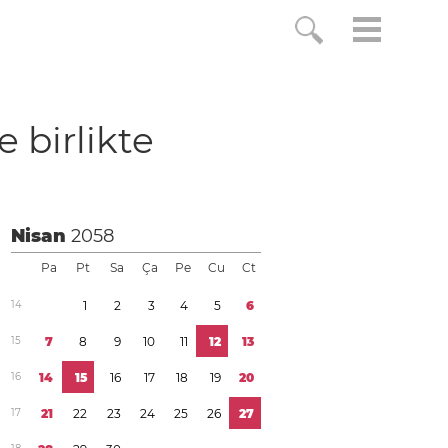
e birlikte
Nisan
2058
Pa
Pt
Sa
Ça
Pe
Cu
Ct
1
4
1
2
3
4
5
6
1
5
7
8
9
1
0
1
1
1
2
1
3
1
6
1
4
1
5
1
6
1
7
1
8
1
9
2
0
1
7
2
1
2
2
2
3
2
4
2
5
2
6
2
7