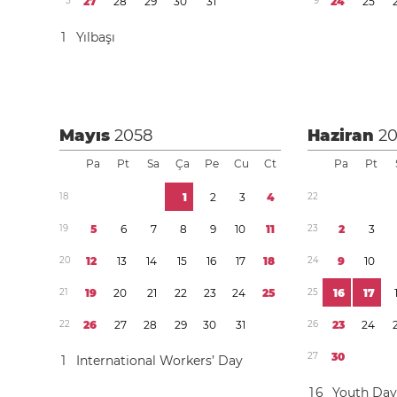
5
2
7
2
8
2
9
3
0
3
1
9
2
4
2
5
1
Yılbaşı
Mayıs
2058
Haziran
2
Pa
Pt
Sa
Ça
Pe
Cu
Ct
Pa
Pt
1
8
1
2
3
4
2
2
1
9
5
6
7
8
9
1
0
1
1
2
3
2
3
2
0
1
2
1
3
1
4
1
5
1
6
1
7
1
8
2
4
9
1
0
2
1
1
9
2
0
2
1
2
2
2
3
2
4
2
5
2
5
1
6
1
7
2
2
2
6
2
7
2
8
2
9
3
0
3
1
2
6
2
3
2
4
2
7
3
0
1
International Workers’ Day
1
6
Youth Da