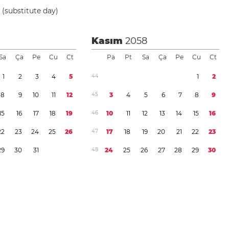
(substitute day)
Kasım
2058
Sa
Ça
Pe
Cu
Ct
Pa
Pt
Sa
Ça
Pe
Cu
Ct
1
2
3
4
5
4
4
1
2
8
9
1
0
1
1
1
2
4
5
3
4
5
6
7
8
9
1
5
1
6
1
7
1
8
1
9
4
6
1
0
1
1
1
2
1
3
1
4
1
5
1
6
2
2
2
3
2
4
2
5
2
6
4
7
1
7
1
8
1
9
2
0
2
1
2
2
2
3
2
9
3
0
3
1
4
8
2
4
2
5
2
6
2
7
2
8
2
9
3
0