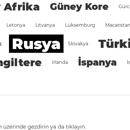
 Afrika
Güney Kore
Gürc
Letonya
Litvanya
Lüksemburg
Macarista
Rusya
Türk
a
Slovakya
ngiltere
İspanya
İrlanda
İ
 üzerinde gezdirin ya da tıklayın.