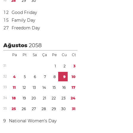
1
8
2
8
2
9
3
0
1
2
Good Friday
1
5
Family Day
2
7
Freedom Day
Ağustos
2058
Pa
Pt
Sa
Ça
Pe
Cu
Ct
3
1
1
2
3
3
2
4
5
6
7
8
9
1
0
3
3
1
1
1
2
1
3
1
4
1
5
1
6
1
7
3
4
1
8
1
9
2
0
2
1
2
2
2
3
2
4
3
5
2
5
2
6
2
7
2
8
2
9
3
0
3
1
9
National Women’s Day