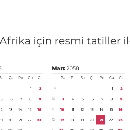
Afrika
için resmi tatiller il
8
Mart
2058
Sa
Ça
Pe
Cu
Ct
Pa
Pt
Sa
Ça
Pe
Cu
Ct
1
2
9
1
2
5
6
7
8
9
1
0
3
4
5
6
7
8
9
1
2
1
3
1
4
1
5
1
6
1
1
1
0
1
1
1
2
1
3
1
4
1
5
1
6
1
9
2
0
2
1
2
2
2
3
1
2
1
7
1
8
1
9
2
0
2
1
2
2
2
3