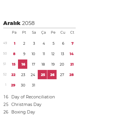
Aralık
2058
Pa
Pt
Sa
Ça
Pe
Cu
Ct
4
9
1
2
3
4
5
6
7
5
0
8
9
1
0
1
1
1
2
1
3
1
4
5
1
1
5
1
6
1
7
1
8
1
9
2
0
2
1
5
2
2
2
2
3
2
4
2
5
2
6
2
7
2
8
1
2
9
3
0
3
1
1
6
Day of Reconciliation
2
5
Christmas Day
2
6
Boxing Day