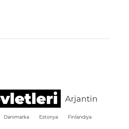
vletleri
Arjantin
Danimarka
Estonya
Finlandiya