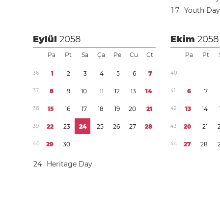
1
7
Youth Day 
Eylül
2058
Ekim
2058
Pa
Pt
Sa
Ça
Pe
Cu
Ct
Pa
Pt
3
6
1
2
3
4
5
6
7
4
0
3
7
8
9
1
0
1
1
1
2
1
3
1
4
4
1
6
7
3
8
1
5
1
6
1
7
1
8
1
9
2
0
2
1
4
2
1
3
1
4
3
9
2
2
2
3
2
4
2
5
2
6
2
7
2
8
4
3
2
0
2
1
4
0
2
9
3
0
4
4
2
7
2
8
2
4
Heritage Day