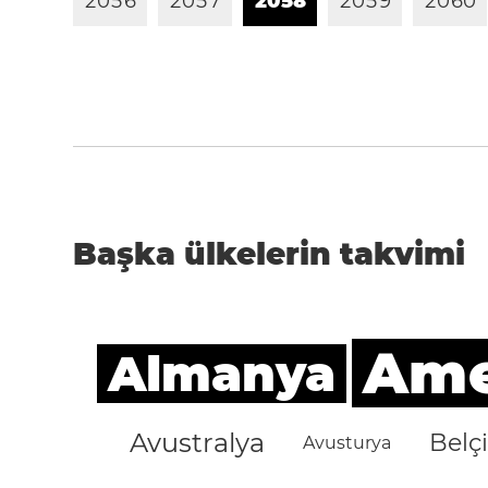
2
0
5
6
2
0
5
7
2
0
5
8
2
0
5
9
2
0
6
0
Başka ülkelerin takvimi
Amer
Almanya
Avustralya
Belç
Avusturya