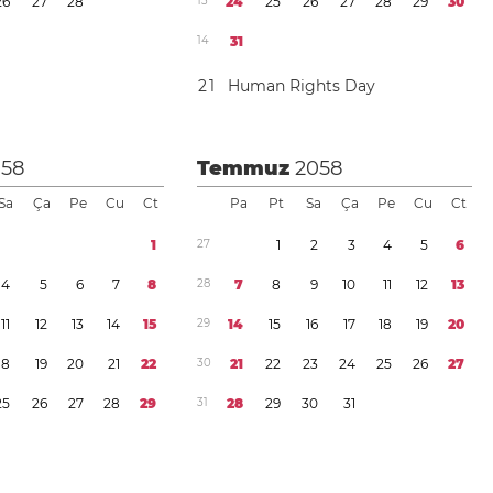
2
6
2
7
2
8
1
3
2
4
2
5
2
6
2
7
2
8
2
9
3
0
1
4
3
1
2
1
Human Rights Day
058
Temmuz
2058
Sa
Ça
Pe
Cu
Ct
Pa
Pt
Sa
Ça
Pe
Cu
Ct
1
2
7
1
2
3
4
5
6
4
5
6
7
8
2
8
7
8
9
1
0
1
1
1
2
1
3
1
1
1
2
1
3
1
4
1
5
2
9
1
4
1
5
1
6
1
7
1
8
1
9
2
0
1
8
1
9
2
0
2
1
2
2
3
0
2
1
2
2
2
3
2
4
2
5
2
6
2
7
2
5
2
6
2
7
2
8
2
9
3
1
2
8
2
9
3
0
3
1
y