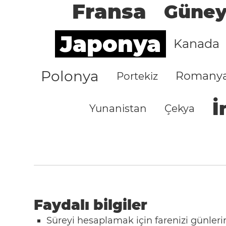
Fransa
Güney
Japonya
Kanada
Polonya
Romany
Portekiz
İ
Yunanistan
Çekya
Faydalı bilgiler
Süreyi hesaplamak için farenizi günlerin