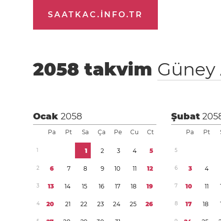
SAATKAC.INFO.TR
2058
takvim
Güney 
Ocak
2058
Şubat
205
Pa
Pt
Sa
Ça
Pe
Cu
Ct
Pa
Pt
1
1
2
3
4
5
5
2
6
7
8
9
1
0
1
1
1
2
6
3
4
3
1
3
1
4
1
5
1
6
1
7
1
8
1
9
7
1
0
1
1
4
2
0
2
1
2
2
2
3
2
4
2
5
2
6
8
1
7
1
8