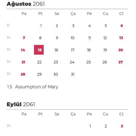
Ağustos
2061
Pa
Pt
Sa
Ça
Pe
Cu
Ct
3
1
1
2
3
4
5
6
3
2
7
8
9
1
0
1
1
1
2
1
3
3
3
1
4
1
5
1
6
1
7
1
8
1
9
2
0
3
4
2
1
2
2
2
3
2
4
2
5
2
6
2
7
3
5
2
8
2
9
3
0
3
1
1
5
Assumption of Mary
Eylül
2061
Pa
Pt
Sa
Ça
Pe
Cu
Ct
3
5
1
2
3