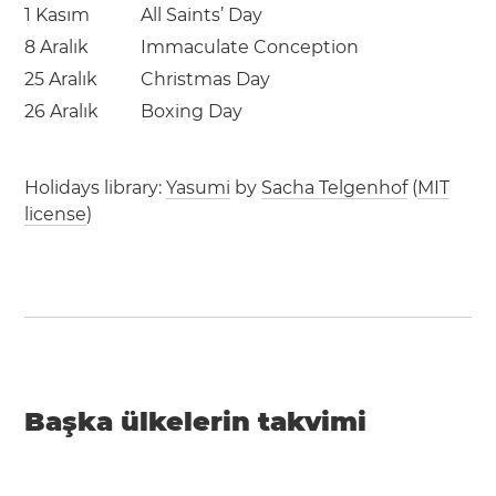
1 Kasım
All Saints’ Day
8 Aralık
Immaculate Conception
25 Aralık
Christmas Day
26 Aralık
Boxing Day
Holidays library:
Yasumi
by
Sacha Telgenhof
(
MIT
license
)
Başka ülkelerin takvimi