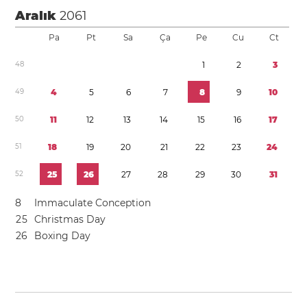
Aralık
2061
Pa
Pt
Sa
Ça
Pe
Cu
Ct
4
8
1
2
3
4
9
4
5
6
7
8
9
1
0
5
0
1
1
1
2
1
3
1
4
1
5
1
6
1
7
5
1
1
8
1
9
2
0
2
1
2
2
2
3
2
4
5
2
2
5
2
6
2
7
2
8
2
9
3
0
3
1
8
Immaculate Conception
2
5
Christmas Day
2
6
Boxing Day