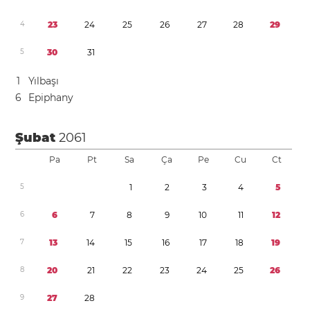
4
2
3
2
4
2
5
2
6
2
7
2
8
2
9
5
3
0
3
1
1
Yılbaşı
6
Epiphany
Şubat
2061
Pa
Pt
Sa
Ça
Pe
Cu
Ct
5
1
2
3
4
5
6
6
7
8
9
1
0
1
1
1
2
7
1
3
1
4
1
5
1
6
1
7
1
8
1
9
8
2
0
2
1
2
2
2
3
2
4
2
5
2
6
9
2
7
2
8