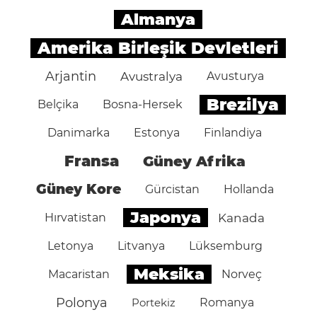
Almanya
Amerika Birleşik Devletleri
Arjantin
Avustralya
Avusturya
Brezilya
Belçika
Bosna-Hersek
Danimarka
Estonya
Finlandiya
Fransa
Güney Afrika
Güney Kore
Gürcistan
Hollanda
Japonya
Hırvatistan
Kanada
Letonya
Litvanya
Lüksemburg
Meksika
Macaristan
Norveç
Polonya
Portekiz
Romanya