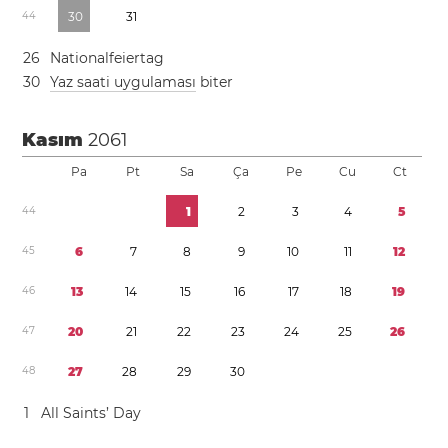
4
4
3
0
3
1
2
6
Nationalfeiertag
3
0
Yaz saati uygulaması
biter
Kasım
2061
Pa
Pt
Sa
Ça
Pe
Cu
Ct
4
4
1
2
3
4
5
4
5
6
7
8
9
1
0
1
1
1
2
4
6
1
3
1
4
1
5
1
6
1
7
1
8
1
9
4
7
2
0
2
1
2
2
2
3
2
4
2
5
2
6
4
8
2
7
2
8
2
9
3
0
1
All Saints’ Day