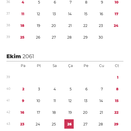
3
6
4
5
6
7
8
9
1
0
3
7
1
1
1
2
1
3
1
4
1
5
1
6
1
7
3
8
1
8
1
9
2
0
2
1
2
2
2
3
2
4
3
9
2
5
2
6
2
7
2
8
2
9
3
0
Ekim
2061
Pa
Pt
Sa
Ça
Pe
Cu
Ct
3
9
1
4
0
2
3
4
5
6
7
8
4
1
9
1
0
1
1
1
2
1
3
1
4
1
5
4
2
1
6
1
7
1
8
1
9
2
0
2
1
2
2
4
3
2
3
2
4
2
5
2
6
2
7
2
8
2
9