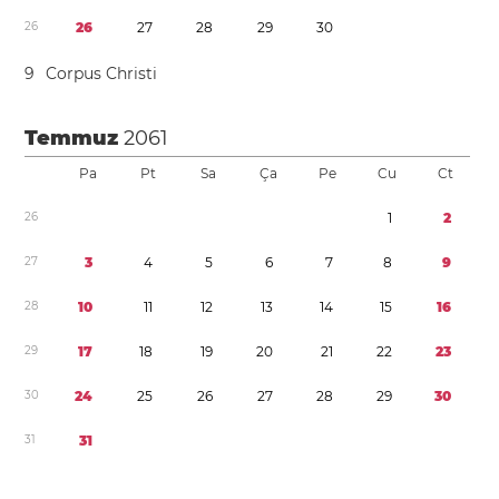
2
6
2
6
2
7
2
8
2
9
3
0
9
Corpus Christi
Temmuz
2061
Pa
Pt
Sa
Ça
Pe
Cu
Ct
2
6
1
2
2
7
3
4
5
6
7
8
9
2
8
1
0
1
1
1
2
1
3
1
4
1
5
1
6
2
9
1
7
1
8
1
9
2
0
2
1
2
2
2
3
3
0
2
4
2
5
2
6
2
7
2
8
2
9
3
0
3
1
3
1