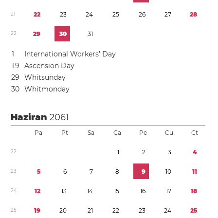
2
1
2
2
2
3
2
4
2
5
2
6
2
7
2
8
2
2
2
9
3
0
3
1
1
International Workers’ Day
1
9
Ascension Day
2
9
Whitsunday
3
0
Whitmonday
Haziran
2061
Pa
Pt
Sa
Ça
Pe
Cu
Ct
2
2
1
2
3
4
2
3
5
6
7
8
9
1
0
1
1
2
4
1
2
1
3
1
4
1
5
1
6
1
7
1
8
2
5
1
9
2
0
2
1
2
2
2
3
2
4
2
5