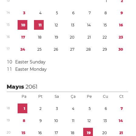
1
3
1
2
1
4
3
4
5
6
7
8
9
1
5
1
0
1
1
1
2
1
3
1
4
1
5
1
6
1
6
1
7
1
8
1
9
2
0
2
1
2
2
2
3
1
7
2
4
2
5
2
6
2
7
2
8
2
9
3
0
1
0
Easter Sunday
1
1
Easter Monday
Mayıs
2061
Pa
Pt
Sa
Ça
Pe
Cu
Ct
1
8
1
2
3
4
5
6
7
1
9
8
9
1
0
1
1
1
2
1
3
1
4
2
0
1
5
1
6
1
7
1
8
1
9
2
0
2
1