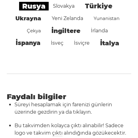
Rusya
Türkiye
Slovakya
Ukrayna
Yeni Zelanda
Yunanistan
İngiltere
Çekya
İrlanda
İspanya
İtalya
İsveç
İsviçre
Faydalı bilgiler
Süreyi hesaplamak için farenizi günlerin
üzerinde gezdirin ya da tıklayın.
Bu takvimden kolayca çıktı alınabilir! Sadece
logo ve takvim
çıktı
alındığında gözükecektir.