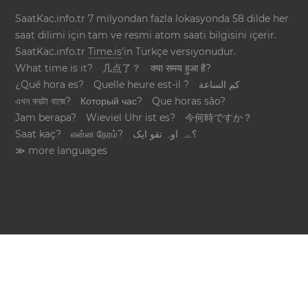
SaatKac.info.tr 7 milyondan fazla lokasyonda 58 dilde her
saat dilimi için tam ve resmi atom saati bilgisini içerir.
SaatKac.info.tr
Time.is
'in Türkçe versiyonudur.
What time is it?
几点了？
क्या समय हुआ है?
¿Qué hora es?
Quelle heure est-il ?
كم الساعة
এখন কয়টা বাজে?
Который час?
Que horas são?
Jam berapa?
Wieviel Uhr ist es?
今何時ですか？
Saat kaç?
என்ன நேரம்?
؟ےہ اوہ تقو ایک
≫ more languages