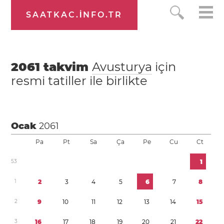
SAATKAC.INFO.TR
2061
takvim
Avusturya
için
resmi tatiller ile birlikte
Ocak
2061
Pa
Pt
Sa
Ça
Pe
Cu
Ct
5
3
1
1
2
3
4
5
6
7
8
2
9
1
0
1
1
1
2
1
3
1
4
1
5
3
1
6
1
7
1
8
1
9
2
0
2
1
2
2