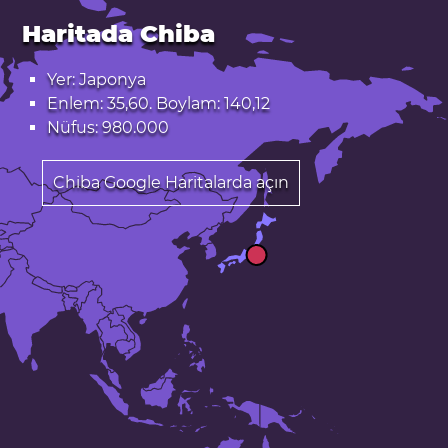
Haritada Chiba
Yer: Japonya
Enlem: 35,60. Boylam: 140,12
Nüfus: 980.000
Chiba Google Haritalarda açın