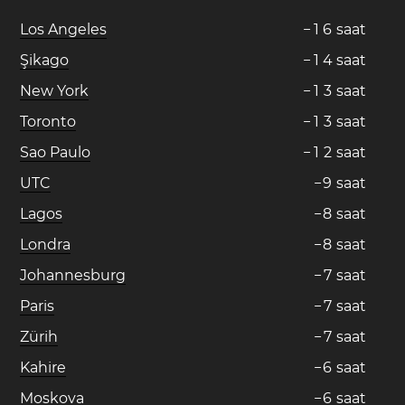
Los Angeles
−
1
6
saat
Şikago
−
1
4
saat
New York
−
1
3
saat
Toronto
−
1
3
saat
Sao Paulo
−
1
2
saat
UTC
−
9
saat
Lagos
−
8
saat
Londra
−
8
saat
Johannesburg
−
7
saat
Paris
−
7
saat
Zürih
−
7
saat
Kahire
−
6
saat
Moskova
−
6
saat