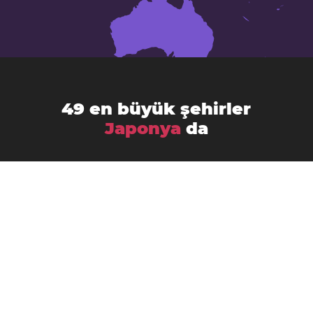
49 en büyük şehirler
Japonya
da
Chiba
Amagasaki
Asahikawa
Fukuoka
Fujisawa
Fukuyama
Funabashi
Gifu
Hachiōji
Hamamatsu
Himeji
Hirakata
Hiroşima
Iwaki
Kagoshima