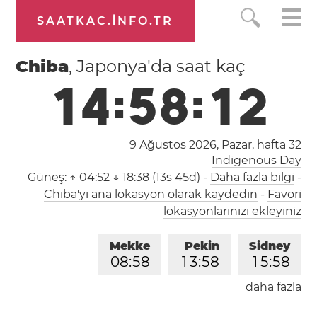
SAATKAC.INFO.TR
Chiba
, Japonya'da saat kaç
1
4
:
5
8
:
1
3
9 Ağustos 2026, Pazar,
hafta 32
Indigenous Day
Güneş:
↑ 04:52 ↓ 18:38 (13s 45d)
-
Daha fazla bilgi
-
Chiba'yı ana lokasyon olarak kaydedin
-
Favori
lokasyonlarınızı ekleyiniz
Mekke
Pekin
Sidney
0
8
:
5
8
1
3
:
5
8
1
5
:
5
8
daha fazla
Londra
Berlin
İstanbul
0
6
:
5
8
0
7
:
5
8
0
8
:
5
8