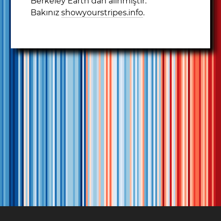
Berkeley Earth dan alınmıştır.
Bakınız
showyourstripes.info
.