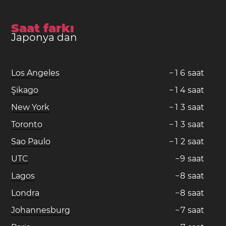
Saat farkı
Japonya dan
Los Angeles
−
1
6
saat
Şikago
−
1
4
saat
New York
−
1
3
saat
Toronto
−
1
3
saat
Sao Paulo
−
1
2
saat
UTC
−
9
saat
Lagos
−
8
saat
Londra
−
8
saat
Johannesburg
−
7
saat