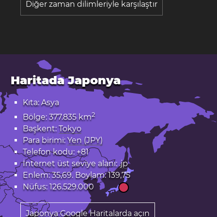
Diğer zaman dilimleriyle karşılaştır
Haritada Japonya
Kıta: Asya
2
Bölge: 377.835 km
Başkent:
Tokyo
Para birimi:
Yen (JPY)
Telefon kodu: +81
İnternet üst seviye alanı:
.jp
Enlem: 35,69. Boylam: 139,75
Nüfus: 126.529.000
Japonya Google Haritalarda açın