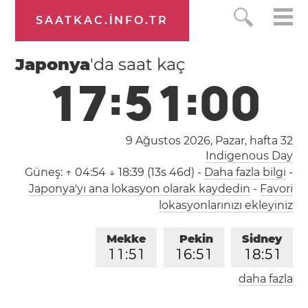
SAATKAC.INFO.TR
Japonya
'da saat kaç
1
7
:
5
1
:
0
1
9 Ağustos 2026, Pazar,
hafta 32
Indigenous Day
Güneş:
↑ 04:54 ↓ 18:39 (13s 46d)
-
Daha fazla bilgi
-
Japonya'yı ana lokasyon olarak kaydedin
-
Favori
lokasyonlarınızı ekleyiniz
Mekke
Pekin
Sidney
1
1
:
5
1
1
6
:
5
1
1
8
:
5
1
daha fazla
Londra
Berlin
İstanbul
0
9
:
5
1
1
0
:
5
1
1
1
:
5
1