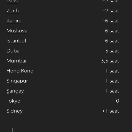
Paris
−
7
saat
Zürih
−
7
saat
Kahire
−
6
saat
Moskova
−
6
saat
İstanbul
−
6
saat
Dubai
−
5
saat
Mumbai
−
3
,
5
saat
Hong Kong
−
1
saat
Singapur
−
1
saat
Şangay
−
1
saat
Tokyo
0
Sidney
+
1
saat