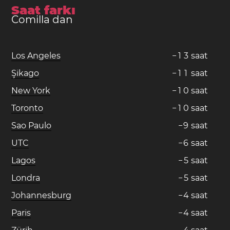
Saat farkı
Comilla dan
Los Angeles
−
1
3
saat
Şikago
−
1
1
saat
New York
−
1
0
saat
Toronto
−
1
0
saat
Sao Paulo
−
9
saat
UTC
−
6
saat
Lagos
−
5
saat
Londra
−
5
saat
Johannesburg
−
4
saat
Paris
−
4
saat