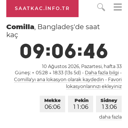
SAATKAC.INFO.TR
Comilla
, Bangladeş'de saat
kaç
0
9
:
0
6
:
4
6
10 Ağustos 2026, Pazartesi,
hafta 33
Güneş:
↑ 05:28 ↓ 18:33 (13s 5d)
-
Daha fazla bilgi
-
Comilla'yı ana lokasyon olarak kaydedin
-
Favori
lokasyonlarınızı ekleyiniz
Mekke
Pekin
Sidney
0
6
:
0
6
1
1
:
0
6
1
3
:
0
6
daha fazla
Londra
Berlin
İstanbul
0
4
:
0
6
0
5
:
0
6
0
6
:
0
6