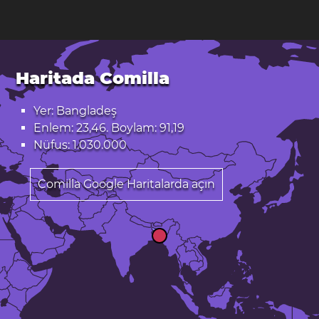
Haritada Comilla
Yer: Bangladeş
Enlem: 23,46. Boylam: 91,19
Nüfus: 1.030.000
Comilla Google Haritalarda açın