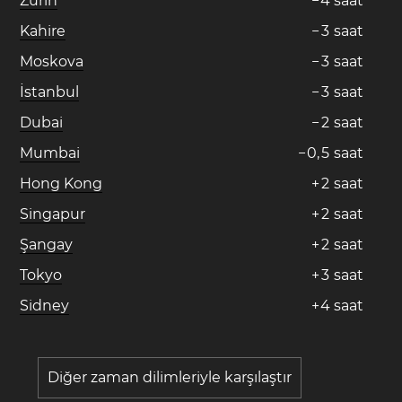
Zürih
−
4
saat
Kahire
−
3
saat
Moskova
−
3
saat
İstanbul
−
3
saat
Dubai
−
2
saat
Mumbai
−
0
,
5
saat
Hong Kong
+
2
saat
Singapur
+
2
saat
Şangay
+
2
saat
Tokyo
+
3
saat
Sidney
+
4
saat
Diğer zaman dilimleriyle karşılaştır