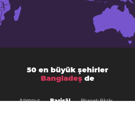
50 en büyük şehirler
Bangladeş
de
Barisāl
Azimpur
Bhairab Bāzār
Bogra
Bhola District
Chittagong
Comilla