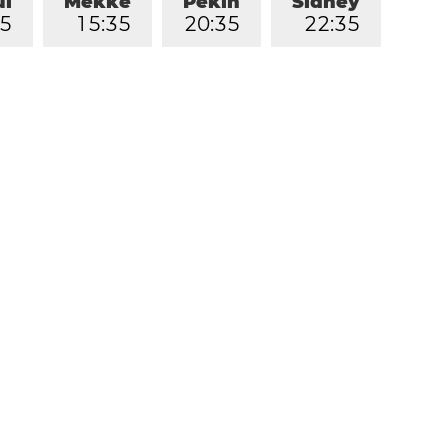
ul
Mekke
Pekin
Sidney
5
1
5
:
3
5
2
0
:
3
5
2
2
:
3
5