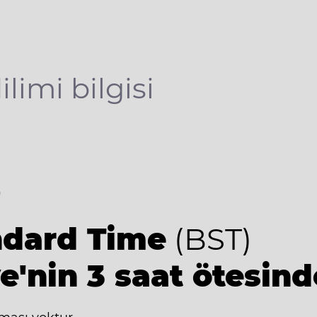
ilimi bilgisi
6
ndard Time
(BST)
e'nin 3 saat ötesind