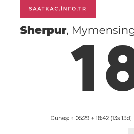
SAATKAC.INFO.TR
Sherpur
, Mymensing
1
Güneş:
↑ 05:29 ↓ 18:42 (13s 13d)