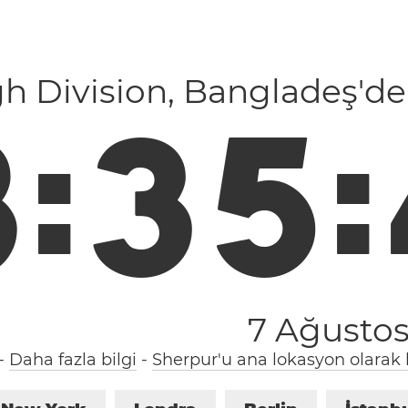
h Division, Bangladeş'de
8
:
3
5
:
7 Ağusto
-
Daha fazla bilgi
-
Sherpur'u ana lokasyon olarak