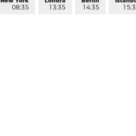
New York
Londra
Berlin
İstanb
0
8
:
3
5
1
3
:
3
5
1
4
:
3
5
1
5
:
3