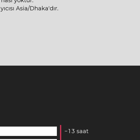
ması yoktur.
ıcısı Asia/Dhaka'dır.
−
1
3
saat