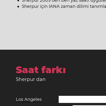
Sherpur 2009 den beri yaz saati uygula
Sherpur için IANA zaman dilimi tanımlay
Saat farkı
Sherpur dan
Los Angeles