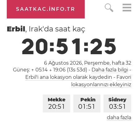
SAATKAC.INFO.TR
Erbil
, Irak'da saat kaç
2
0
:
5
1
:
2
6
6 Ağustos 2026, Perşembe,
hafta 32
Güneş:
↑ 05:14 ↓ 19:06 (13s 53d)
-
Daha fazla bilgi
-
Erbil'i ana lokasyon olarak kaydedin
-
Favori
lokasyonlarınızı ekleyiniz
Mekke
Pekin
Sidney
2
0
:
5
1
0
1
:
5
1
0
3
:
5
1
daha fazla
Londra
Berlin
İstanbul
1
8
:
5
1
1
9
:
5
1
2
0
:
5
1