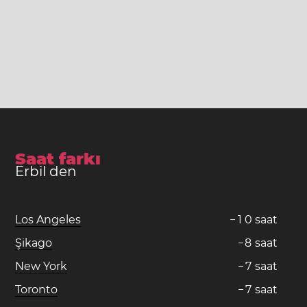
Saat farkı
Erbil den
Los Angeles
−
1
0
saat
Şikago
−
8
saat
New York
−
7
saat
Toronto
−
7
saat