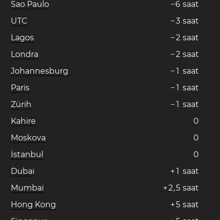
Sao Paulo
−
6
saat
UTC
−
3
saat
Lagos
−
2
saat
Londra
−
2
saat
Johannesburg
−
1
saat
Paris
−
1
saat
Zürih
−
1
saat
Kahire
0
Moskova
0
İstanbul
0
Dubai
+
1
saat
Mumbai
+
2
,
5
saat
Hong Kong
+
5
saat