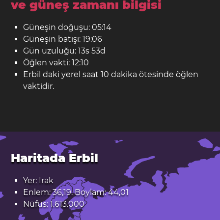
ve güneş zamanı bilgisi
Güneşin doğuşu: 05:14
Güneşin batışı: 19:06
Gün uzuluğu: 13s 53d
Öğlen vakti: 12:10
Erbil daki yerel saat 10 dakika ötesinde öğlen
vaktidir.
Haritada Erbil
Yer: Irak
Enlem: 36,19. Boylam: 44,01
Nüfus: 1.613.000