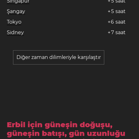
Singapur
+
5
saat
Şangay
+
5
saat
Tokyo
+
6
saat
Sidney
+
7
saat
Diğer zaman dilimleriyle karşılaştır
Erbil için güneşin doğuşu,
güneşin batışı, gün uzunluğu