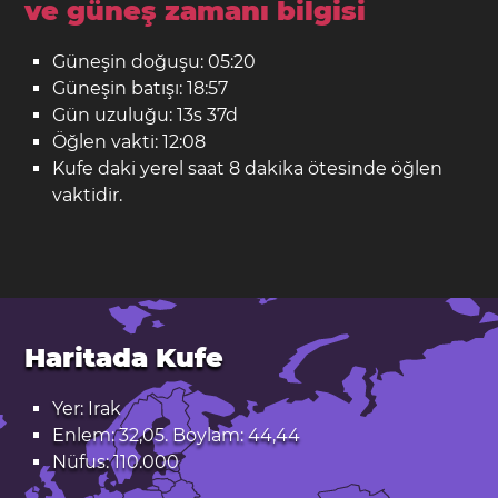
ve güneş zamanı bilgisi
Güneşin doğuşu: 05:20
Güneşin batışı: 18:57
Gün uzuluğu: 13s 37d
Öğlen vakti: 12:08
Kufe daki yerel saat 8 dakika ötesinde öğlen
vaktidir.
Haritada Kufe
Yer: Irak
Enlem: 32,05. Boylam: 44,44
Nüfus: 110.000