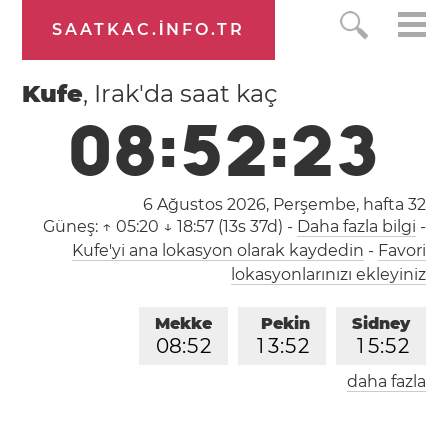
SAATKAC.INFO.TR
Kufe
, Irak'da saat kaç
0
8
:
5
2
:
2
3
6 Ağustos 2026, Perşembe,
hafta 32
Güneş:
↑ 05:20 ↓ 18:57 (13s 37d)
-
Daha fazla bilgi
-
Kufe'yi ana lokasyon olarak kaydedin
-
Favori
lokasyonlarınızı ekleyiniz
Mekke
Pekin
Sidney
0
8
:
5
2
1
3
:
5
2
1
5
:
5
2
daha fazla
Londra
Berlin
İstanbul
0
6
:
5
2
0
7
:
5
2
0
8
:
5
2