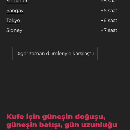
Singapur
+
5
saat
Şangay
+
5
saat
Tokyo
+
6
saat
Sidney
+
7
saat
Diğer zaman dilimleriyle karşılaştır
Kufe için güneşin doğuşu,
güneşin batışı, gün uzunluğu