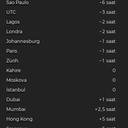
Sao Paulo
−
6
saat
UTC
−
3
saat
Lagos
−
2
saat
Londra
−
2
saat
Johannesburg
−
1
saat
Paris
−
1
saat
Zürih
−
1
saat
Kahire
0
Moskova
0
İstanbul
0
Dubai
+
1
saat
Mumbai
+
2
,
5
saat
Hong Kong
+
5
saat