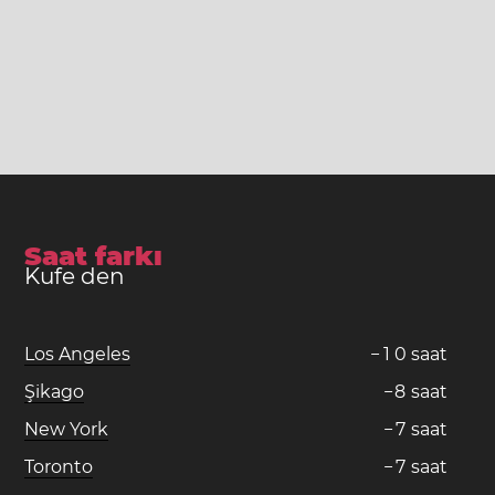
Saat farkı
Kufe den
Los Angeles
−
1
0
saat
Şikago
−
8
saat
New York
−
7
saat
Toronto
−
7
saat