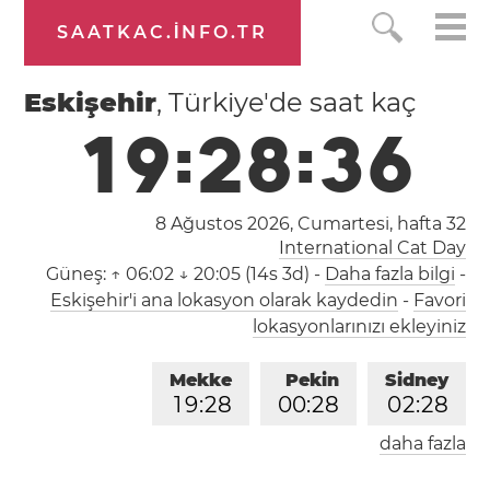
SAATKAC.INFO.TR
Eskişehir
, Türkiye'de saat kaç
1
9
:
2
8
:
3
6
8 Ağustos 2026, Cumartesi,
hafta 32
International Cat Day
Güneş:
↑ 06:02 ↓ 20:05 (14s 3d)
-
Daha fazla bilgi
-
Eskişehir'i ana lokasyon olarak kaydedin
-
Favori
lokasyonlarınızı ekleyiniz
Mekke
Pekin
Sidney
1
9
:
2
8
0
0
:
2
8
0
2
:
2
8
daha fazla
Londra
Berlin
İstanbul
1
7
:
2
8
1
8
:
2
8
1
9
:
2
8