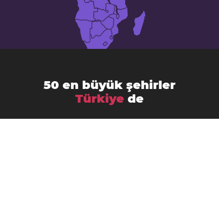
50 en büyük şehirler
Türkiye
de
Adana
Adapazarı
Adıyaman
Ankara
Aksaray
Antakya
Antalya
Aydin
Balıkesir
Bursa
Batman
Bolu
Büyükçekmece
Denizli