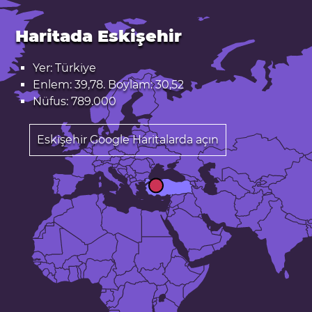
Haritada Eskişehir
Yer: Türkiye
Enlem: 39,78. Boylam: 30,52
Nüfus: 789.000
Eskişehir Google Haritalarda açın