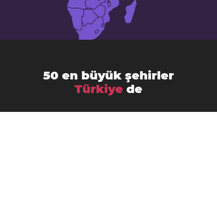
50 en büyük şehirler
Türkiye
de
Adana
Adapazarı
Adıyaman
Ankara
Aksaray
Antakya
Antalya
Aydin
Balıkesir
Bursa
Batman
Bolu
Büyükçekmece
Denizli