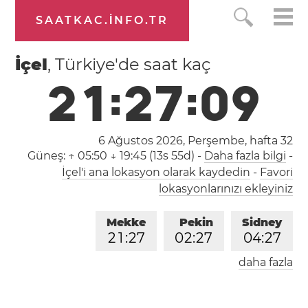
SAATKAC.INFO.TR
İçel
, Türkiye'de saat kaç
2
1
:
2
7
:
1
0
6 Ağustos 2026, Perşembe,
hafta 32
Güneş:
↑ 05:50 ↓ 19:45 (13s 55d)
-
Daha fazla bilgi
-
İçel'i ana lokasyon olarak kaydedin
-
Favori
lokasyonlarınızı ekleyiniz
Mekke
Pekin
Sidney
2
1
:
2
7
0
2
:
2
7
0
4
:
2
7
daha fazla
Londra
Berlin
İstanbul
1
9
:
2
7
2
0
:
2
7
2
1
:
2
7