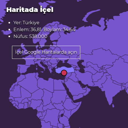
Haritada İçel
Yer: Türkiye
Enlem: 36,81. Boylam: 34,64
Nüfus: 538.000
İçel Google Haritalarda açın