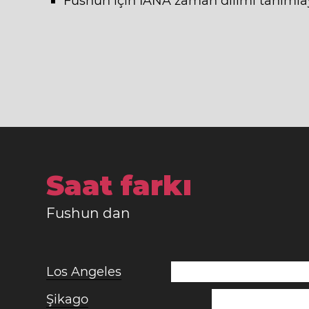
Fushun için IANA zaman dilimi tanımlayı
Saat farkı
Fushun dan
Los Angeles
Şikago