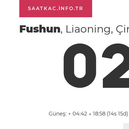
SAATKAC.INFO.TR
Fushun
, Liaoning, Ç
0
Güneş:
↑ 04:42 ↓ 18:58 (14s 15d)