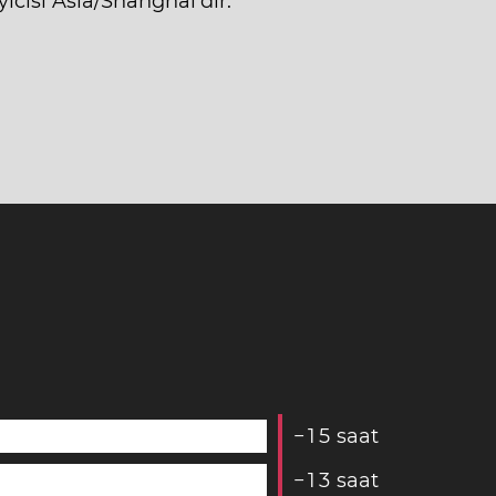
cısı Asia/Shanghai'dir.
−
1
5
saat
−
1
3
saat