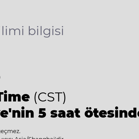
limi bilgisi
8
Time
(CST)
e'nin 5 saat ötesind
geçmez.