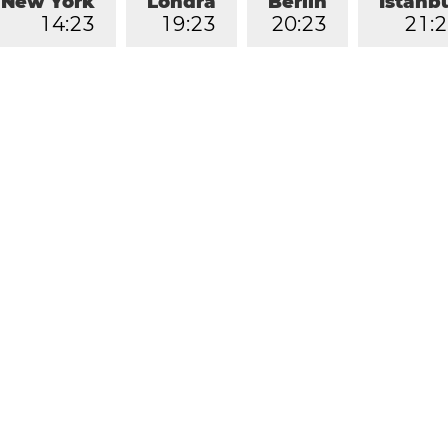
New York
Londra
Berlin
İstanb
1
4
:
2
3
1
9
:
2
3
2
0
:
2
3
2
1
:
2