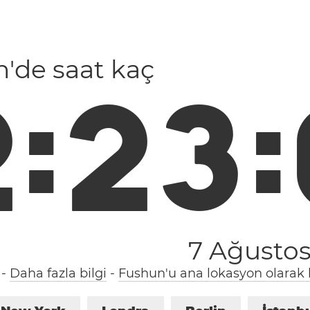
in'de saat kaç
2
:
2
3
:
7 Ağusto
-
Daha fazla bilgi
-
Fushun'u ana lokasyon olarak