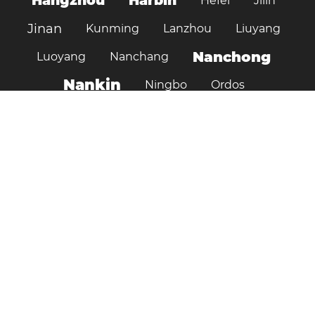
Hangzhou
Harbin
Hefei
Jilin
Jinan
Kunming
Lanzhou
Liuyang
Nanchong
Luoyang
Nanchang
Nankin
Ningbo
Ordos
Pekin
Pujiang
Qingdao
Shenzhen
Shenyang
Shantou
Suzhou
Shijiazhuang
Shiyan
Tai’an
Taiyuan
Tangshan
Tianjin
Tianshui
Urumçi
Vuhan
Xi'an
Wuxi
Xiamen
Xinyang
Yunfu
Zhongshancun
Zibo
Çengdu
Çangçun
Çengçou