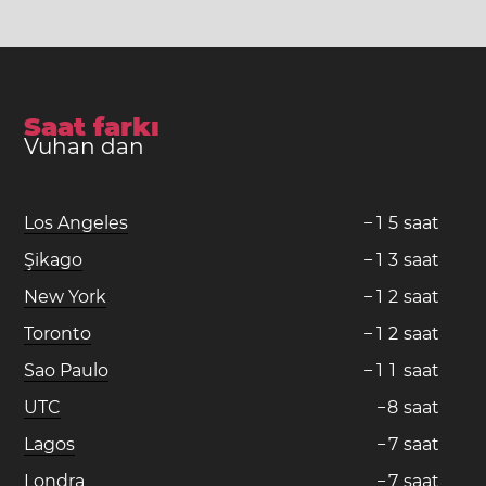
Saat farkı
Vuhan dan
Los Angeles
−
1
5
saat
Şikago
−
1
3
saat
New York
−
1
2
saat
Toronto
−
1
2
saat
Sao Paulo
−
1
1
saat
UTC
−
8
saat
Lagos
−
7
saat
Londra
−
7
saat