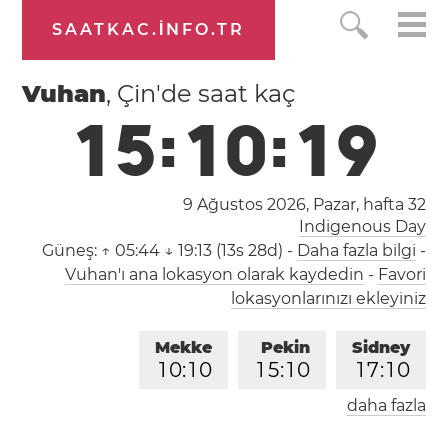
SAATKAC.INFO.TR
Vuhan
, Çin'de saat kaç
1
5
:
1
0
:
2
0
9 Ağustos 2026, Pazar,
hafta 32
Indigenous Day
Güneş:
↑ 05:44 ↓ 19:13 (13s 28d)
-
Daha fazla bilgi
-
Vuhan'ı ana lokasyon olarak kaydedin
-
Favori
lokasyonlarınızı ekleyiniz
Mekke
Pekin
Sidney
1
0
:
1
0
1
5
:
1
0
1
7
:
1
0
daha fazla
Londra
Berlin
İstanbul
0
8
:
1
0
0
9
:
1
0
1
0
:
1
0