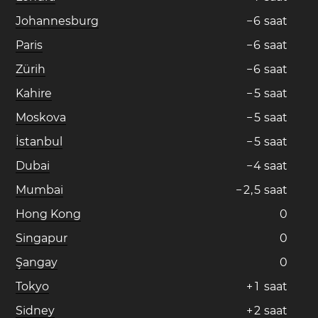
Johannesburg
−
6
saat
Paris
−
6
saat
Zürih
−
6
saat
Kahire
−
5
saat
Moskova
−
5
saat
İstanbul
−
5
saat
Dubai
−
4
saat
Mumbai
−
2
,
5
saat
Hong Kong
0
Singapur
0
Şangay
0
Tokyo
+
1
saat
Sidney
+
2
saat