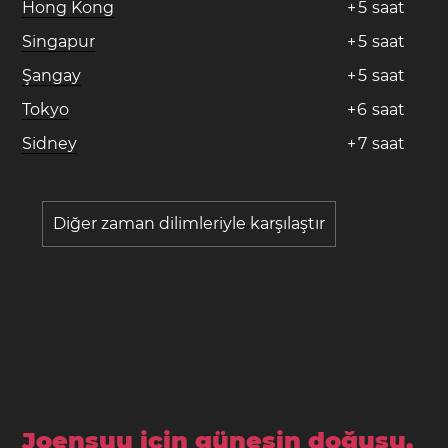
Hong Kong
+
5
saat
Singapur
+
5
saat
Şangay
+
5
saat
Tokyo
+
6
saat
Sidney
+
7
saat
Diğer zaman dilimleriyle karşılaştır
Joensuu için güneşin doğuşu,