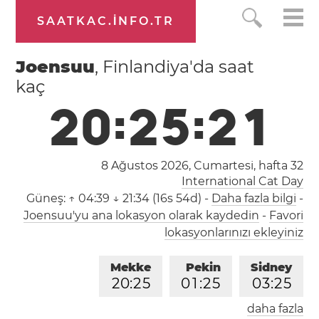
SAATKAC.INFO.TR
Joensuu
, Finlandiya'da saat
kaç
2
0
:
2
5
:
2
1
8 Ağustos 2026, Cumartesi,
hafta 32
International Cat Day
Güneş:
↑ 04:39 ↓ 21:34 (16s 54d)
-
Daha fazla bilgi
-
Joensuu'yu ana lokasyon olarak kaydedin
-
Favori
lokasyonlarınızı ekleyiniz
Mekke
Pekin
Sidney
2
0
:
2
5
0
1
:
2
5
0
3
:
2
5
daha fazla
Londra
Berlin
İstanbul