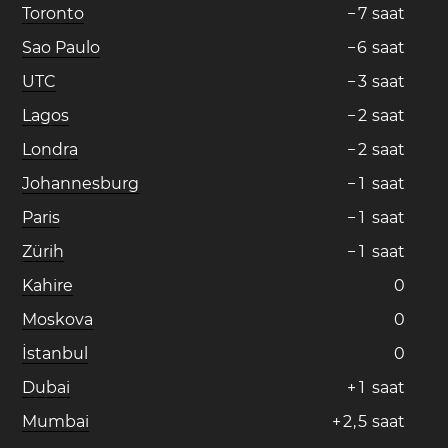
Toronto
−
7
saat
Sao Paulo
−
6
saat
UTC
−
3
saat
Lagos
−
2
saat
Londra
−
2
saat
Johannesburg
−
1
saat
Paris
−
1
saat
Zürih
−
1
saat
Kahire
0
Moskova
0
İstanbul
0
Dubai
+
1
saat
Mumbai
+
2
,
5
saat