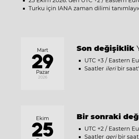
25 Ekim 2026: den UTC +2 / Eastern Eu
Turku için IANA zaman dilimi tanımlayıc
Son değişiklik
Mart
29
UTC +3 / Eastern E
Saatler
ileri
bir saat
Pazar
2026
Bir sonraki değ
Ekim
25
UTC +2 / Eastern E
Saatler
geri
bir saat