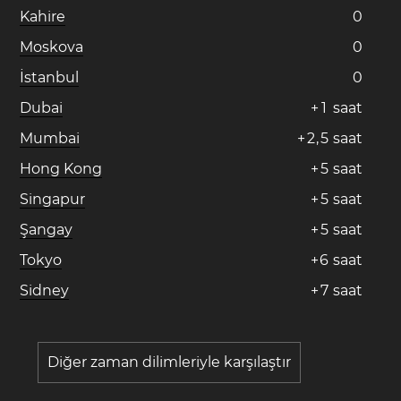
Kahire
0
Moskova
0
İstanbul
0
Dubai
+
1
saat
Mumbai
+
2
,
5
saat
Hong Kong
+
5
saat
Singapur
+
5
saat
Şangay
+
5
saat
Tokyo
+
6
saat
Sidney
+
7
saat
Diğer zaman dilimleriyle karşılaştır