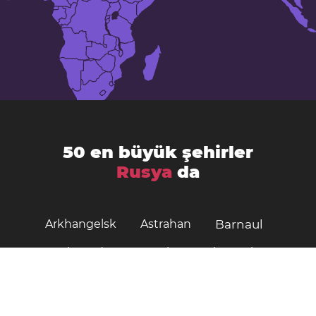
50 en büyük şehirler
Rusya
da
Arkhangelsk
Astrahan
Barnaul
Belgorod
Bryansk
Habarovsk
Kazan
Kaliningrad
Kemerovo
Krasnoyarsk
Krasnodar
Kirov