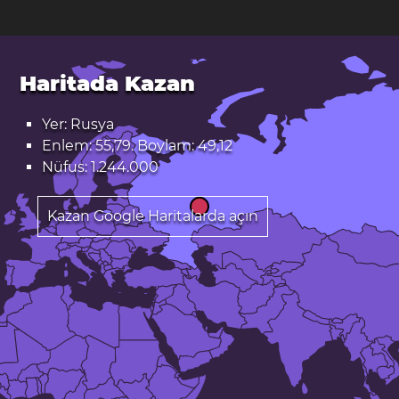
Haritada Kazan
Yer: Rusya
Enlem: 55,79. Boylam: 49,12
Nüfus: 1.244.000
Kazan Google Haritalarda açın