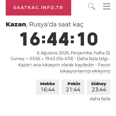
SAATKAC.INFO.TR
Kazan
, Rusya'da saat kaç
1
6
:
4
4
:
1
0
6 Ağustos 2026, Perşembe,
hafta 32
Güneş:
↑ 03:56 ↓ 19:43 (15s 47d)
-
Daha fazla bilgi
-
Kazan'ı ana lokasyon olarak kaydedin
-
Favori
lokasyonlarınızı ekleyiniz
Mekke
Pekin
Sidney
1
6
:
4
4
2
1
:
4
4
2
3
:
4
4
daha fazla
Londra
Berlin
İstanbul
1
4
:
4
4
1
5
:
4
4
1
6
:
4
4