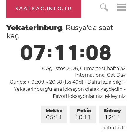
SAATKAC.INFO.TR
Yekaterinburg
, Rusya'da saat
kaç
0
7
:
1
1
:
0
8
8 Ağustos 2026, Cumartesi,
hafta 32
International Cat Day
Güneş:
↑ 05:09 ↓ 20:58 (15s 49d)
-
Daha fazla bilgi
-
Yekaterinburg'u ana lokasyon olarak kaydedin
-
Favori lokasyonlarınızı ekleyiniz
Mekke
Pekin
Sidney
0
5
:
1
1
1
0
:
1
1
1
2
:
1
1
daha fazla
Londra
Berlin
İstanbul