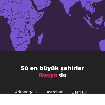
50 en büyük şehirler
Rusya
da
Arkhangelsk
Astrahan
Barnaul
Belgorod
Bryansk
Habarovsk