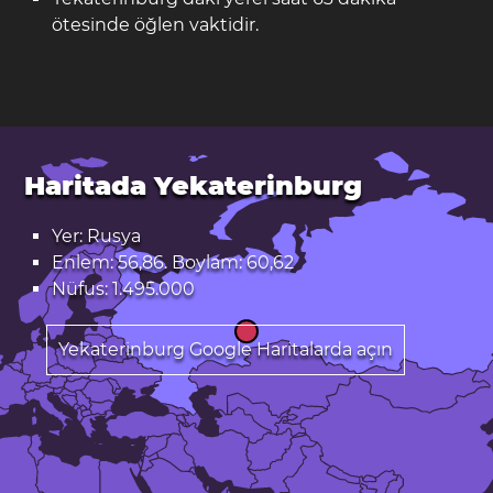
ötesinde öğlen vaktidir.
Haritada Yekaterinburg
Yer: Rusya
Enlem: 56,86. Boylam: 60,62
Nüfus: 1.495.000
Yekaterinburg Google Haritalarda açın