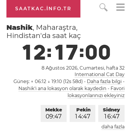
SAATKAC.INFO.TR
Nashik
, Maharaştra,
Hindistan'da saat kaç
1
2
:
1
7
:
0
1
8 Ağustos 2026, Cumartesi,
hafta 32
International Cat Day
Güneş:
↑ 06:12 ↓ 19:10 (12s 58d)
-
Daha fazla bilgi
-
Nashik'i ana lokasyon olarak kaydedin
-
Favori
lokasyonlarınızı ekleyiniz
Mekke
Pekin
Sidney
0
9
:
4
7
1
4
:
4
7
1
6
:
4
7
daha fazla
Londra
Berlin
İstanbul