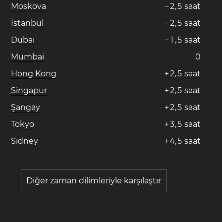
Moskova
−
2
,
5
saat
İstanbul
−
2
,
5
saat
Dubai
−
1
,
5
saat
Mumbai
0
Hong Kong
+
2
,
5
saat
Singapur
+
2
,
5
saat
Şangay
+
2
,
5
saat
Tokyo
+
3
,
5
saat
Sidney
+
4
,
5
saat
Diğer zaman dilimleriyle karşılaştır