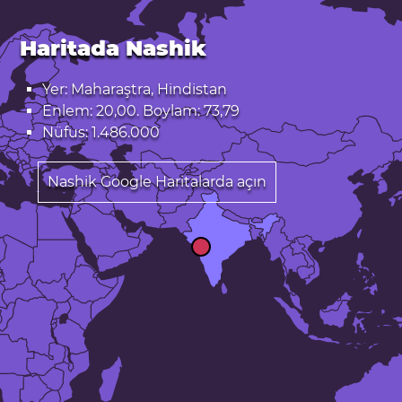
Haritada Nashik
Yer: Maharaştra, Hindistan
Enlem: 20,00. Boylam: 73,79
Nüfus: 1.486.000
Nashik Google Haritalarda açın