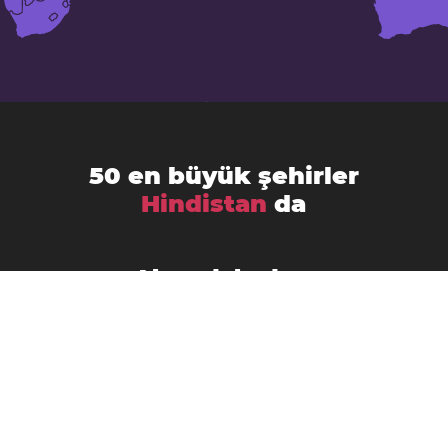
50 en büyük şehirler
Hindistan
da
Ahmedabad
Agra
Amritsar
Bengaluru
Aurangabad
Chennai
Bhopal
Chandigarh
Delhi
Coimbatore
Dombivali
Faridabad
Ghaziabad
Gorakhpur