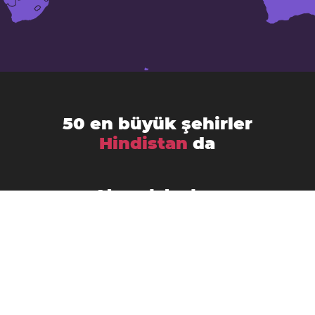
50 en büyük şehirler
Hindistan
da
Ahmedabad
Agra
Amritsar
Bengaluru
Aurangabad
Chennai
Bhopal
Chandigarh
Delhi
Coimbatore
Dombivali
Faridabad
Ghaziabad
Gorakhpur