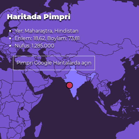
Haritada Pimpri
Yer: Maharaştra, Hindistan
Enlem: 18,62. Boylam: 73,81
Nüfus: 1.285.000
Pimpri Google Haritalarda açın