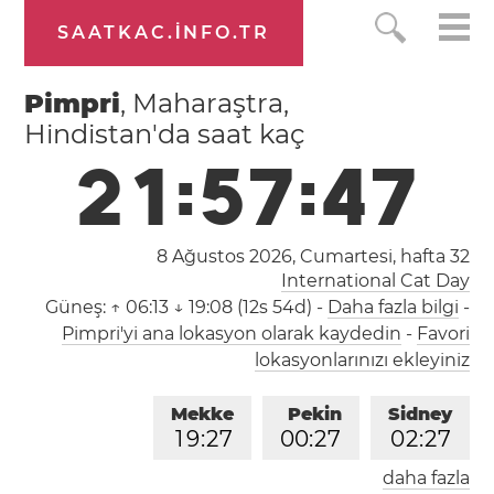
SAATKAC.INFO.TR
Pimpri
, Maharaştra,
Hindistan'da saat kaç
2
1
:
5
7
:
4
8
8 Ağustos 2026, Cumartesi,
hafta 32
International Cat Day
Güneş:
↑ 06:13 ↓ 19:08 (12s 54d)
-
Daha fazla bilgi
-
Pimpri'yi ana lokasyon olarak kaydedin
-
Favori
lokasyonlarınızı ekleyiniz
Mekke
Pekin
Sidney
1
9
:
2
7
0
0
:
2
7
0
2
:
2
7
daha fazla
Londra
Berlin
İstanbul