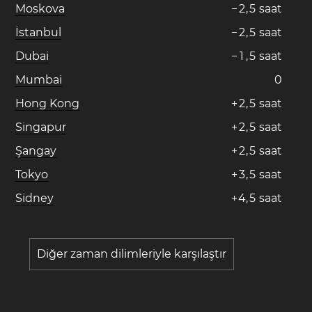
Moskova
−
2
,
5
saat
İstanbul
−
2
,
5
saat
Dubai
−
1
,
5
saat
Mumbai
0
Hong Kong
+
2
,
5
saat
Singapur
+
2
,
5
saat
Şangay
+
2
,
5
saat
Tokyo
+
3
,
5
saat
Sidney
+
4
,
5
saat
Diğer zaman dilimleriyle karşılaştır