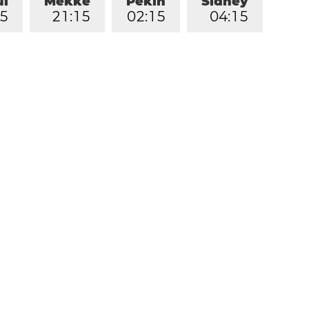
ul
Mekke
Pekin
Sidney
5
2
1
:
1
5
0
2
:
1
5
0
4
:
1
5