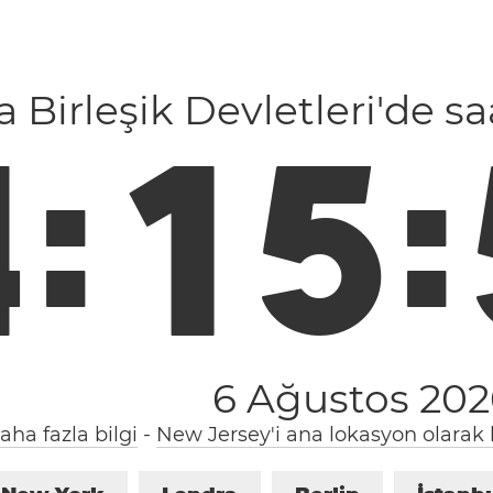
a Birleşik Devletleri'de s
4
:
1
5
:
6 Ağustos 20
aha fazla bilgi
-
New Jersey'i ana lokasyon olarak