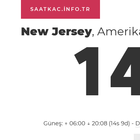
SAATKAC.INFO.TR
New Jersey
, Amerik
1
Güneş:
↑ 06:00 ↓ 20:08 (14s 9d)
-
D