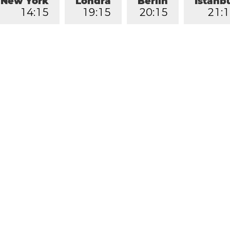
New York
Londra
Berlin
İstanb
1
4
:
1
5
1
9
:
1
5
2
0
:
1
5
2
1
:
1