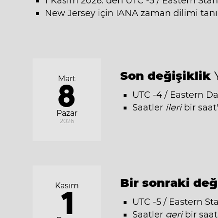
1 Kasım 2026: den UTC -5 / Eastern Sta
New Jersey için IANA zaman dilimi tanı
Son değişiklik
Mart
8
UTC -4 / Eastern Da
Saatler
ileri
bir saat
Pazar
2026
Bir sonraki değ
Kasım
1
UTC -5 / Eastern St
Saatler
geri
bir saat