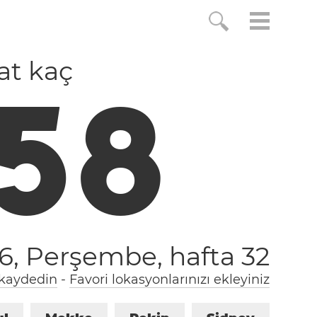
aat kaç
5
9
26, Perşembe,
hafta 32
 kaydedin
-
Favori lokasyonlarınızı ekleyiniz