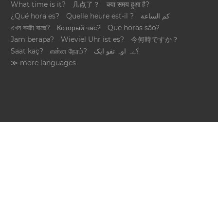
What time is it?
几点了？
क्या समय हुआ है?
¿Qué hora es?
Quelle heure est-il ?
كم الساعة
এখন কয়টা বাজে?
Который час?
Que horas são?
Jam berapa?
Wieviel Uhr ist es?
今何時ですか？
Saat kaç?
என்ன நேரம்?
؟ےہ اوہ تقو ایک
≫ more languages