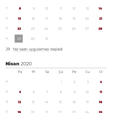
1
1
8
9
1
0
1
1
1
2
1
3
1
4
1
2
1
5
1
6
1
7
1
8
1
9
2
0
2
1
1
3
2
2
2
3
2
4
2
5
2
6
2
7
2
8
1
4
2
9
3
0
3
1
2
9
Yaz saati uygulaması
başladı
Nisan
2020
Pa
Pt
Sa
Ça
Pe
Cu
Ct
1
4
1
2
3
4
1
5
5
6
7
8
9
1
0
1
1
1
6
1
2
1
3
1
4
1
5
1
6
1
7
1
8
1
7
1
9
2
0
2
1
2
2
2
3
2
4
2
5