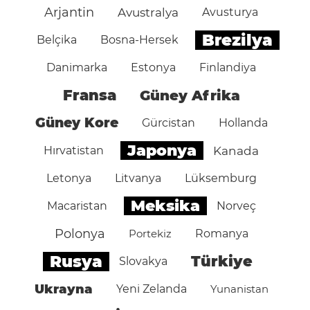
Arjantin
Avustralya
Avusturya
Brezilya
Belçika
Bosna-Hersek
Danimarka
Estonya
Finlandiya
Fransa
Güney Afrika
Güney Kore
Gürcistan
Hollanda
Japonya
Hırvatistan
Kanada
Letonya
Litvanya
Lüksemburg
Meksika
Macaristan
Norveç
Polonya
Portekiz
Romanya
Rusya
Türkiye
Slovakya
Ukrayna
Yeni Zelanda
Yunanistan