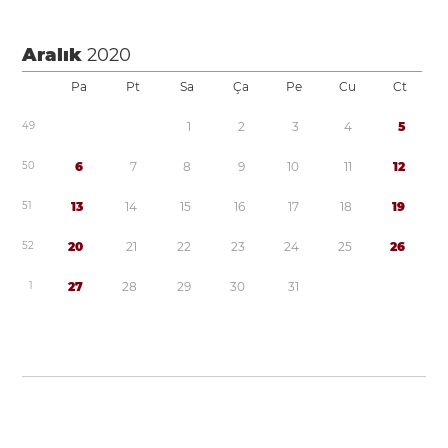
Aralık
2020
Pa
Pt
Sa
Ça
Pe
Cu
Ct
4
9
1
2
3
4
5
5
0
6
7
8
9
1
0
1
1
1
2
5
1
1
3
1
4
1
5
1
6
1
7
1
8
1
9
5
2
2
0
2
1
2
2
2
3
2
4
2
5
2
6
1
2
7
2
8
2
9
3
0
3
1