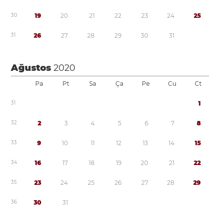
3
0
1
9
2
0
2
1
2
2
2
3
2
4
2
5
3
1
2
6
2
7
2
8
2
9
3
0
3
1
Ağustos
2020
Pa
Pt
Sa
Ça
Pe
Cu
Ct
3
1
1
3
2
2
3
4
5
6
7
8
3
3
9
1
0
1
1
1
2
1
3
1
4
1
5
3
4
1
6
1
7
1
8
1
9
2
0
2
1
2
2
3
5
2
3
2
4
2
5
2
6
2
7
2
8
2
9
3
6
3
0
3
1