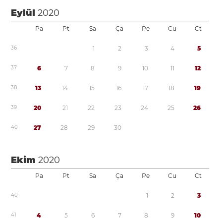
Eylül
2020
Pa
Pt
Sa
Ça
Pe
Cu
Ct
3
6
1
2
3
4
5
3
7
6
7
8
9
1
0
1
1
1
2
3
8
1
3
1
4
1
5
1
6
1
7
1
8
1
9
3
9
2
0
2
1
2
2
2
3
2
4
2
5
2
6
4
0
2
7
2
8
2
9
3
0
Ekim
2020
Pa
Pt
Sa
Ça
Pe
Cu
Ct
4
0
1
2
3
4
1
4
5
6
7
8
9
1
0