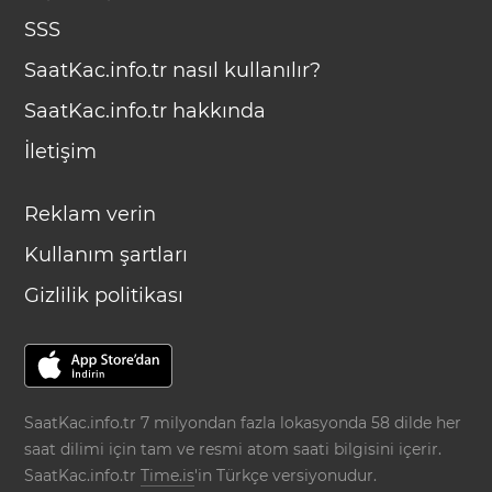
SSS
SaatKac.info.tr nasıl kullanılır?
SaatKac.info.tr hakkında
İletişim
Reklam verin
Kullanım şartları
Gizlilik politikası
SaatKac.info.tr 7 milyondan fazla lokasyonda 58 dilde her
saat dilimi için tam ve resmi atom saati bilgisini içerir.
SaatKac.info.tr
Time.is
'in Türkçe versiyonudur.