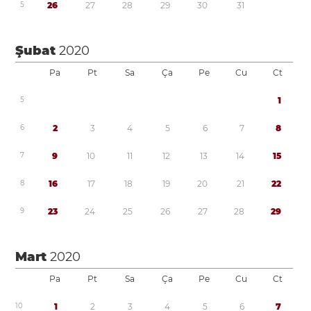
5
2
6
2
7
2
8
2
9
3
0
3
1
Şubat
2020
Pa
Pt
Sa
Ça
Pe
Cu
Ct
5
1
6
2
3
4
5
6
7
8
7
9
1
0
1
1
1
2
1
3
1
4
1
5
8
1
6
1
7
1
8
1
9
2
0
2
1
2
2
9
2
3
2
4
2
5
2
6
2
7
2
8
2
9
Mart
2020
Pa
Pt
Sa
Ça
Pe
Cu
Ct
1
0
1
2
3
4
5
6
7