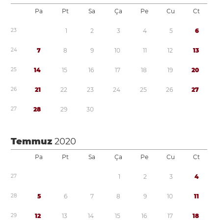
Pa
Pt
Sa
Ça
Pe
Cu
Ct
2
3
1
2
3
4
5
6
2
4
7
8
9
1
0
1
1
1
2
1
3
2
5
1
4
1
5
1
6
1
7
1
8
1
9
2
0
2
6
2
1
2
2
2
3
2
4
2
5
2
6
2
7
2
7
2
8
2
9
3
0
Temmuz
2020
Pa
Pt
Sa
Ça
Pe
Cu
Ct
2
7
1
2
3
4
2
8
5
6
7
8
9
1
0
1
1
2
9
1
2
1
3
1
4
1
5
1
6
1
7
1
8