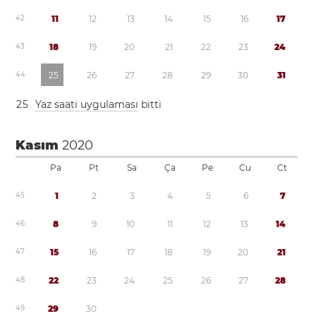
4
2
1
1
1
2
1
3
1
4
1
5
1
6
1
7
4
3
1
8
1
9
2
0
2
1
2
2
2
3
2
4
4
4
2
5
2
6
2
7
2
8
2
9
3
0
3
1
2
5
Yaz saati uygulaması
bitti
Kasım
2020
Pa
Pt
Sa
Ça
Pe
Cu
Ct
4
5
1
2
3
4
5
6
7
4
6
8
9
1
0
1
1
1
2
1
3
1
4
4
7
1
5
1
6
1
7
1
8
1
9
2
0
2
1
4
8
2
2
2
3
2
4
2
5
2
6
2
7
2
8
4
9
2
9
3
0