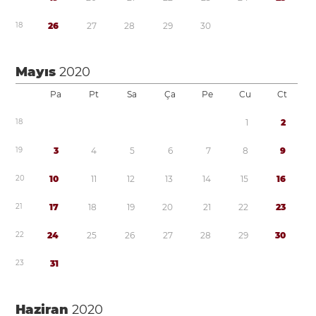
1
8
2
6
2
7
2
8
2
9
3
0
Mayıs
2020
Pa
Pt
Sa
Ça
Pe
Cu
Ct
1
8
1
2
1
9
3
4
5
6
7
8
9
2
0
1
0
1
1
1
2
1
3
1
4
1
5
1
6
2
1
1
7
1
8
1
9
2
0
2
1
2
2
2
3
2
2
2
4
2
5
2
6
2
7
2
8
2
9
3
0
2
3
3
1
Haziran
2020