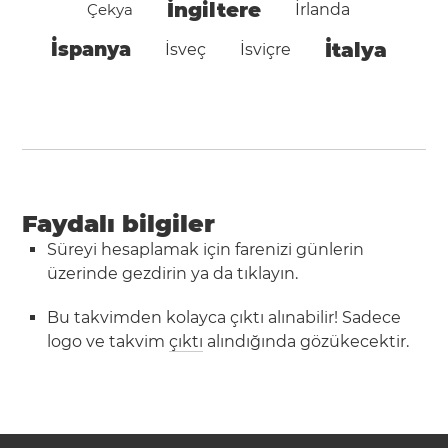
İngiltere
Çekya
İrlanda
İspanya
İtalya
İsveç
İsviçre
Faydalı bilgiler
Süreyi hesaplamak için farenizi günlerin
üzerinde gezdirin ya da tıklayın.
Bu takvimden kolayca çıktı alınabilir! Sadece
logo ve takvim
çıktı
alındığında gözükecektir.