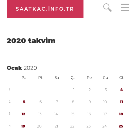
SAATKAC.INFO.TR
2020
takvim
Ocak
2020
Pa
Pt
Sa
Ça
Pe
Cu
Ct
1
1
2
3
4
2
5
6
7
8
9
1
0
1
1
3
1
2
1
3
1
4
1
5
1
6
1
7
1
8
4
1
9
2
0
2
1
2
2
2
3
2
4
2
5