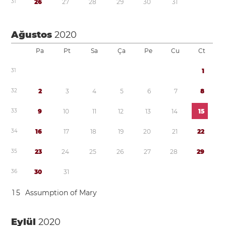
3
1
2
6
2
7
2
8
2
9
3
0
3
1
Ağustos
2020
Pa
Pt
Sa
Ça
Pe
Cu
Ct
3
1
1
3
2
2
3
4
5
6
7
8
3
3
9
1
0
1
1
1
2
1
3
1
4
1
5
3
4
1
6
1
7
1
8
1
9
2
0
2
1
2
2
3
5
2
3
2
4
2
5
2
6
2
7
2
8
2
9
3
6
3
0
3
1
1
5
Assumption of Mary
Eylül
2020