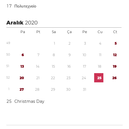
1
7
Πολυτεχνείο
Aralık
2020
Pa
Pt
Sa
Ça
Pe
Cu
Ct
4
9
1
2
3
4
5
5
0
6
7
8
9
1
0
1
1
1
2
5
1
1
3
1
4
1
5
1
6
1
7
1
8
1
9
5
2
2
0
2
1
2
2
2
3
2
4
2
5
2
6
1
2
7
2
8
2
9
3
0
3
1
2
5
Christmas Day