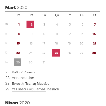
Mart
2020
Pa
Pt
Sa
Ça
Pe
Cu
Ct
1
0
1
2
3
4
5
6
7
1
1
8
9
1
0
1
1
1
2
1
3
1
4
1
2
1
5
1
6
1
7
1
8
1
9
2
0
2
1
1
3
2
2
2
3
2
4
2
5
2
6
2
7
2
8
1
4
2
9
3
0
3
1
2
Καθαρά Δευτέρα
2
5
Annunciation
2
5
Εικοστή Πέμπτη Μαρτίου
2
9
Yaz saati uygulaması
başladı
Nisan
2020