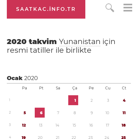
SAATKAC.INFO.TR
2020
takvim
Yunanistan
için
resmi tatiller ile birlikte
Ocak
2020
Pa
Pt
Sa
Ça
Pe
Cu
Ct
1
1
2
3
4
2
5
6
7
8
9
1
0
1
1
3
1
2
1
3
1
4
1
5
1
6
1
7
1
8
4
1
9
2
0
2
1
2
2
2
3
2
4
2
5