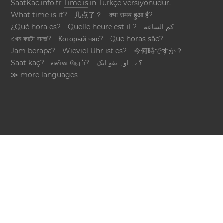
SaatKac.info.tr
Time.is
'in Türkçe versiyonudur.
What time is it?
几点了？
क्या समय हुआ है?
¿Qué hora es?
Quelle heure est-il ?
كم الساعة
এখন কয়টা বাজে?
Который час?
Que horas são?
Jam berapa?
Wieviel Uhr ist es?
今何時ですか？
Saat kaç?
என்ன நேரம்?
؟ےہ اوہ تقو ایک
≫ more languages