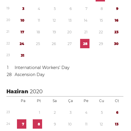
1
9
3
4
5
6
7
8
9
2
0
1
0
1
1
1
2
1
3
1
4
1
5
1
6
2
1
1
7
1
8
1
9
2
0
2
1
2
2
2
3
2
2
2
4
2
5
2
6
2
7
2
8
2
9
3
0
2
3
3
1
1
International Workers’ Day
2
8
Ascension Day
Haziran
2020
Pa
Pt
Sa
Ça
Pe
Cu
Ct
2
3
1
2
3
4
5
6
2
4
7
8
9
1
0
1
1
1
2
1
3