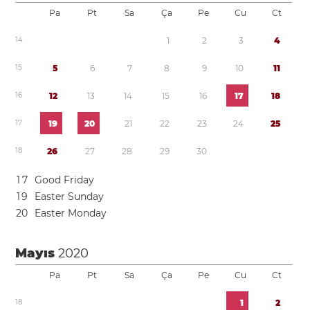
Pa
Pt
Sa
Ça
Pe
Cu
Ct
1
4
1
2
3
4
1
5
5
6
7
8
9
1
0
1
1
1
6
1
2
1
3
1
4
1
5
1
6
1
7
1
8
1
7
1
9
2
0
2
1
2
2
2
3
2
4
2
5
1
8
2
6
2
7
2
8
2
9
3
0
1
7
Good Friday
1
9
Easter Sunday
2
0
Easter Monday
Mayıs
2020
Pa
Pt
Sa
Ça
Pe
Cu
Ct
1
8
1
2