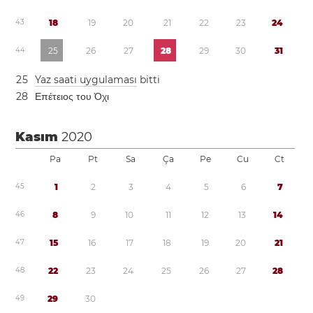
4
3
1
8
1
9
2
0
2
1
2
2
2
3
2
4
4
4
2
5
2
6
2
7
2
8
2
9
3
0
3
1
2
5
Yaz saati uygulaması
bitti
2
8
Επέτειος του Όχι
Kasım
2020
Pa
Pt
Sa
Ça
Pe
Cu
Ct
4
5
1
2
3
4
5
6
7
4
6
8
9
1
0
1
1
1
2
1
3
1
4
4
7
1
5
1
6
1
7
1
8
1
9
2
0
2
1
4
8
2
2
2
3
2
4
2
5
2
6
2
7
2
8
4
9
2
9
3
0