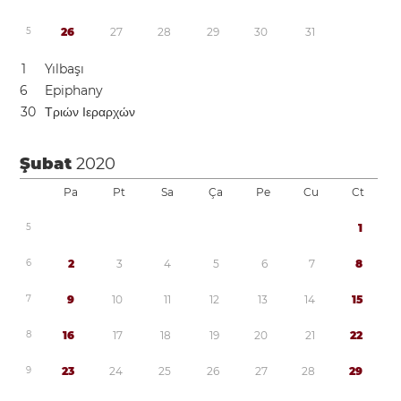
5
2
6
2
7
2
8
2
9
3
0
3
1
1
Yılbaşı
6
Epiphany
3
0
Τριών Ιεραρχών
Şubat
2020
Pa
Pt
Sa
Ça
Pe
Cu
Ct
5
1
6
2
3
4
5
6
7
8
7
9
1
0
1
1
1
2
1
3
1
4
1
5
8
1
6
1
7
1
8
1
9
2
0
2
1
2
2
9
2
3
2
4
2
5
2
6
2
7
2
8
2
9