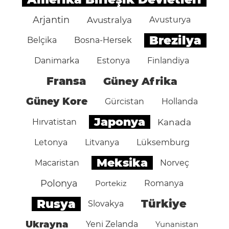
Arjantin
Avustralya
Avusturya
Brezilya
Belçika
Bosna-Hersek
Danimarka
Estonya
Finlandiya
Fransa
Güney Afrika
Güney Kore
Gürcistan
Hollanda
Japonya
Hırvatistan
Kanada
Letonya
Litvanya
Lüksemburg
Meksika
Macaristan
Norveç
Polonya
Portekiz
Romanya
Rusya
Türkiye
Slovakya
Ukrayna
Yeni Zelanda
Yunanistan