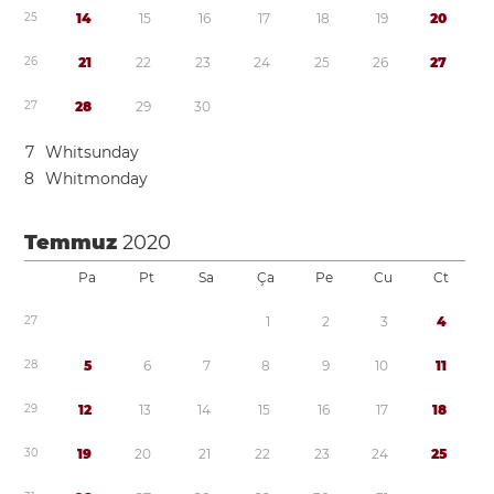
2
5
1
4
1
5
1
6
1
7
1
8
1
9
2
0
2
6
2
1
2
2
2
3
2
4
2
5
2
6
2
7
2
7
2
8
2
9
3
0
7
Whitsunday
8
Whitmonday
Temmuz
2020
Pa
Pt
Sa
Ça
Pe
Cu
Ct
2
7
1
2
3
4
2
8
5
6
7
8
9
1
0
1
1
2
9
1
2
1
3
1
4
1
5
1
6
1
7
1
8
3
0
1
9
2
0
2
1
2
2
2
3
2
4
2
5