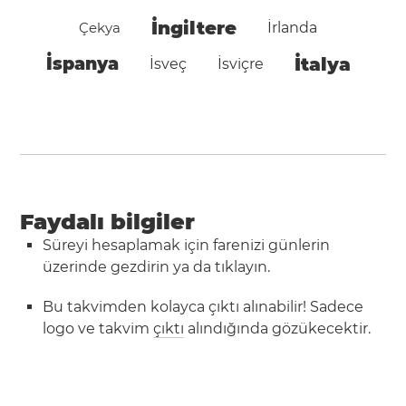
İngiltere
Çekya
İrlanda
İspanya
İtalya
İsveç
İsviçre
Faydalı bilgiler
Süreyi hesaplamak için farenizi günlerin
üzerinde gezdirin ya da tıklayın.
Bu takvimden kolayca çıktı alınabilir! Sadece
logo ve takvim
çıktı
alındığında gözükecektir.