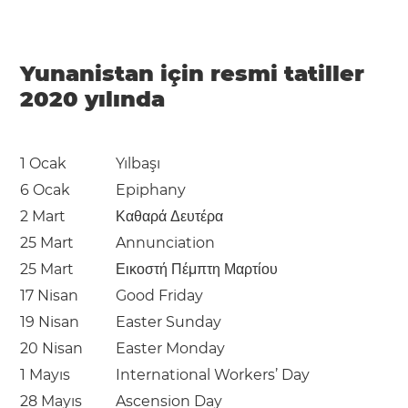
Yunanistan için resmi tatiller
2020 yılında
1 Ocak
Yılbaşı
6 Ocak
Epiphany
2 Mart
Καθαρά Δευτέρα
25 Mart
Annunciation
25 Mart
Εικοστή Πέμπτη Μαρτίου
17 Nisan
Good Friday
19 Nisan
Easter Sunday
20 Nisan
Easter Monday
1 Mayıs
International Workers’ Day
28 Mayıs
Ascension Day