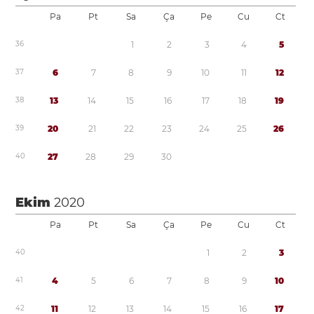
Pa
Pt
Sa
Ça
Pe
Cu
Ct
3
6
1
2
3
4
5
3
7
6
7
8
9
1
0
1
1
1
2
3
8
1
3
1
4
1
5
1
6
1
7
1
8
1
9
3
9
2
0
2
1
2
2
2
3
2
4
2
5
2
6
4
0
2
7
2
8
2
9
3
0
Ekim
2020
Pa
Pt
Sa
Ça
Pe
Cu
Ct
4
0
1
2
3
4
1
4
5
6
7
8
9
1
0
4
2
1
1
1
2
1
3
1
4
1
5
1
6
1
7