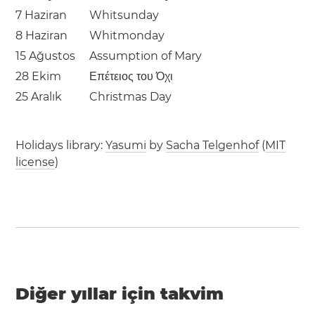
7 Haziran
Whitsunday
8 Haziran
Whitmonday
15 Ağustos
Assumption of Mary
28 Ekim
Επέτειος του Όχι
25 Aralık
Christmas Day
Holidays library:
Yasumi
by
Sacha Telgenhof
(
MIT
license
)
Diğer yıllar için takvim