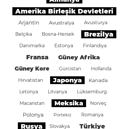
Amerika Birleşik Devletleri
Arjantin
Avustralya
Avusturya
Brezilya
Belçika
Bosna-Hersek
Danimarka
Estonya
Finlandiya
Fransa
Güney Afrika
Güney Kore
Gürcistan
Hollanda
Japonya
Hırvatistan
Kanada
Letonya
Litvanya
Lüksemburg
Meksika
Macaristan
Norveç
Polonya
Portekiz
Romanya
Rusya
Türkiye
Slovakya