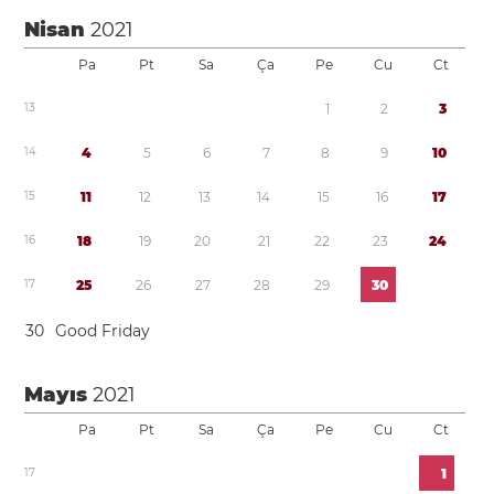
Nisan
2021
Pa
Pt
Sa
Ça
Pe
Cu
Ct
1
3
1
2
3
1
4
4
5
6
7
8
9
1
0
1
5
1
1
1
2
1
3
1
4
1
5
1
6
1
7
1
6
1
8
1
9
2
0
2
1
2
2
2
3
2
4
1
7
2
5
2
6
2
7
2
8
2
9
3
0
3
0
Good Friday
Mayıs
2021
Pa
Pt
Sa
Ça
Pe
Cu
Ct
1
7
1