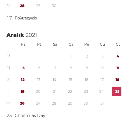
4
8
2
8
2
9
3
0
1
7
Πολυτεχνείο
Aralık
2021
Pa
Pt
Sa
Ça
Pe
Cu
Ct
4
8
1
2
3
4
4
9
5
6
7
8
9
1
0
1
1
5
0
1
2
1
3
1
4
1
5
1
6
1
7
1
8
5
1
1
9
2
0
2
1
2
2
2
3
2
4
2
5
5
2
2
6
2
7
2
8
2
9
3
0
3
1
2
5
Christmas Day