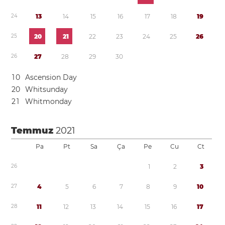
2
4
1
3
1
4
1
5
1
6
1
7
1
8
1
9
2
5
2
0
2
1
2
2
2
3
2
4
2
5
2
6
2
6
2
7
2
8
2
9
3
0
1
0
Ascension Day
2
0
Whitsunday
2
1
Whitmonday
Temmuz
2021
Pa
Pt
Sa
Ça
Pe
Cu
Ct
2
6
1
2
3
2
7
4
5
6
7
8
9
1
0
2
8
1
1
1
2
1
3
1
4
1
5
1
6
1
7