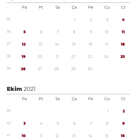
Pa
Pt
Sa
Ça
Pe
Cu
Ct
3
5
1
2
3
4
3
6
5
6
7
8
9
1
0
1
1
3
7
1
2
1
3
1
4
1
5
1
6
1
7
1
8
3
8
1
9
2
0
2
1
2
2
2
3
2
4
2
5
3
9
2
6
2
7
2
8
2
9
3
0
Ekim
2021
Pa
Pt
Sa
Ça
Pe
Cu
Ct
3
9
1
2
4
0
3
4
5
6
7
8
9
4
1
1
0
1
1
1
2
1
3
1
4
1
5
1
6