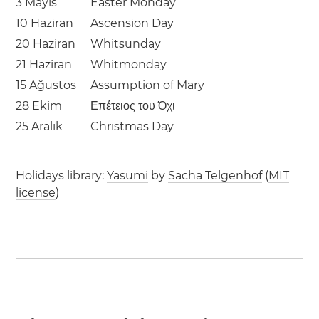
3 Mayıs
Easter Monday
10 Haziran
Ascension Day
20 Haziran
Whitsunday
21 Haziran
Whitmonday
15 Ağustos
Assumption of Mary
28 Ekim
Επέτειος του Όχι
25 Aralık
Christmas Day
Holidays library:
Yasumi
by
Sacha Telgenhof
(
MIT
license
)