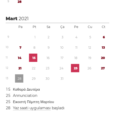
9
2
8
Mart
2021
Pa
Pt
Sa
Ça
Pe
Cu
Ct
9
1
2
3
4
5
6
1
0
7
8
9
1
0
1
1
1
2
1
3
1
1
1
4
1
5
1
6
1
7
1
8
1
9
2
0
1
2
2
1
2
2
2
3
2
4
2
5
2
6
2
7
1
3
2
8
2
9
3
0
3
1
1
5
Καθαρά Δευτέρα
2
5
Annunciation
2
5
Εικοστή Πέμπτη Μαρτίου
2
8
Yaz saati uygulaması
başladı