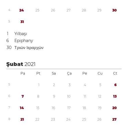
4
2
4
2
5
2
6
2
7
2
8
2
9
3
0
5
3
1
1
Yılbaşı
6
Epiphany
3
0
Τριών Ιεραρχών
Şubat
2021
Pa
Pt
Sa
Ça
Pe
Cu
Ct
5
1
2
3
4
5
6
6
7
8
9
1
0
1
1
1
2
1
3
7
1
4
1
5
1
6
1
7
1
8
1
9
2
0
8
2
1
2
2
2
3
2
4
2
5
2
6
2
7