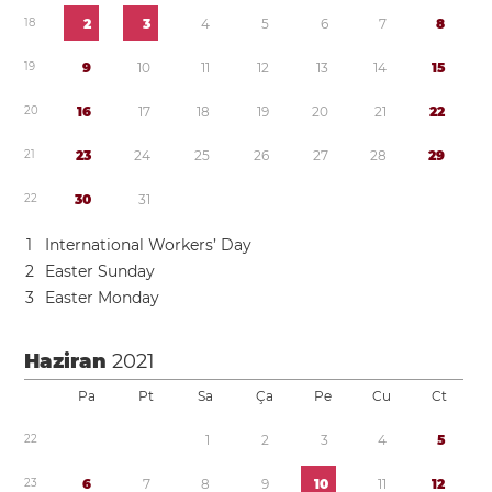
1
8
2
3
4
5
6
7
8
1
9
9
1
0
1
1
1
2
1
3
1
4
1
5
2
0
1
6
1
7
1
8
1
9
2
0
2
1
2
2
2
1
2
3
2
4
2
5
2
6
2
7
2
8
2
9
2
2
3
0
3
1
1
International Workers’ Day
2
Easter Sunday
3
Easter Monday
Haziran
2021
Pa
Pt
Sa
Ça
Pe
Cu
Ct
2
2
1
2
3
4
5
2
3
6
7
8
9
1
0
1
1
1
2