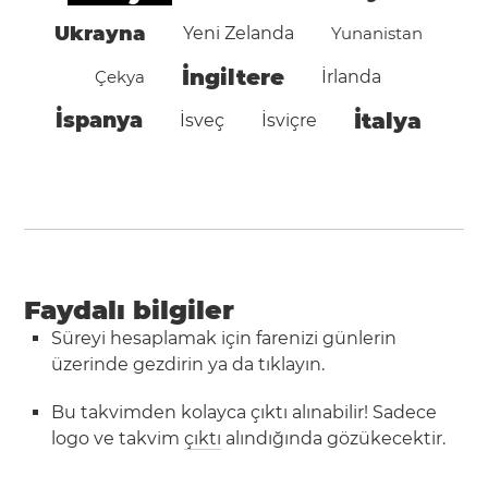
Ukrayna
Yeni Zelanda
Yunanistan
İngiltere
Çekya
İrlanda
İspanya
İtalya
İsveç
İsviçre
Faydalı bilgiler
Süreyi hesaplamak için farenizi günlerin
üzerinde gezdirin ya da tıklayın.
Bu takvimden kolayca çıktı alınabilir! Sadece
logo ve takvim
çıktı
alındığında gözükecektir.