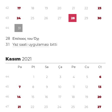
4
2
1
7
1
8
1
9
2
0
2
1
2
2
2
3
4
3
2
4
2
5
2
6
2
7
2
8
2
9
3
0
4
4
3
1
2
8
Επέτειος του Όχι
3
1
Yaz saati uygulaması
bitti
Kasım
2021
Pa
Pt
Sa
Ça
Pe
Cu
Ct
4
4
1
2
3
4
5
6
4
5
7
8
9
1
0
1
1
1
2
1
3
4
6
1
4
1
5
1
6
1
7
1
8
1
9
2
0
4
7
2
1
2
2
2
3
2
4
2
5
2
6
2
7