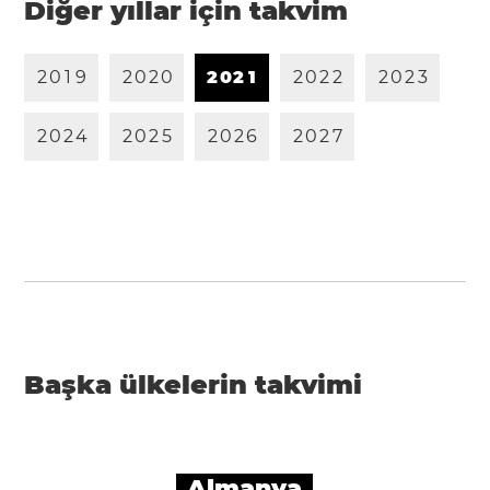
Diğer yıllar için takvim
2
0
1
9
2
0
2
0
2
0
2
1
2
0
2
2
2
0
2
3
2
0
2
4
2
0
2
5
2
0
2
6
2
0
2
7
Başka ülkelerin takvimi
Almanya