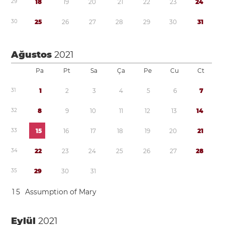
2
9
1
8
1
9
2
0
2
1
2
2
2
3
2
4
3
0
2
5
2
6
2
7
2
8
2
9
3
0
3
1
Ağustos
2021
Pa
Pt
Sa
Ça
Pe
Cu
Ct
3
1
1
2
3
4
5
6
7
3
2
8
9
1
0
1
1
1
2
1
3
1
4
3
3
1
5
1
6
1
7
1
8
1
9
2
0
2
1
3
4
2
2
2
3
2
4
2
5
2
6
2
7
2
8
3
5
2
9
3
0
3
1
1
5
Assumption of Mary
Eylül
2021