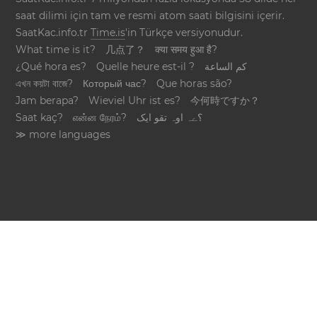
saat dilimi için tam ve resmi atom saati bilgisini içerir.
SaatKac.info.tr
Time.is
'in Türkçe versiyonudur.
What time is it?
几点了？
क्या समय हुआ है?
¿Qué hora es?
Quelle heure est-il ?
كم الساعة
এখন কয়টা বাজে?
Который час?
Que horas são?
Jam berapa?
Wieviel Uhr ist es?
今何時ですか？
Saat kaç?
என்ன நேரம்?
؟ےہ اوہ تقو ایک
≫ more languages