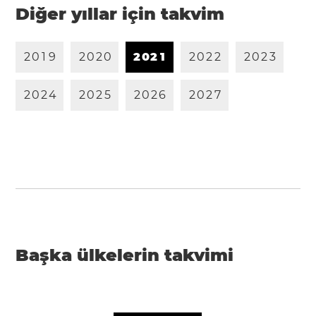
Diğer yıllar için takvim
2
0
1
9
2
0
2
0
2
0
2
1
2
0
2
2
2
0
2
3
2
0
2
4
2
0
2
5
2
0
2
6
2
0
2
7
Başka ülkelerin takvimi