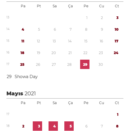
Pa
Pt
Sa
Ça
Pe
Cu
Ct
1
3
1
2
3
1
4
4
5
6
7
8
9
1
0
1
5
1
1
1
2
1
3
1
4
1
5
1
6
1
7
1
6
1
8
1
9
2
0
2
1
2
2
2
3
2
4
1
7
2
5
2
6
2
7
2
8
2
9
3
0
2
9
Showa Day
Mayıs
2021
Pa
Pt
Sa
Ça
Pe
Cu
Ct
1
7
1
1
8
2
3
4
5
6
7
8