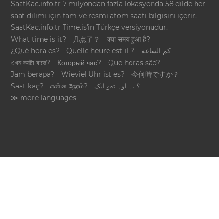
SaatKac.info.tr 7 milyondan fazla lokasyonda 58 dilde her
saat dilimi için tam ve resmi atom saati bilgisini içerir.
SaatKac.info.tr
Time.is
'in Türkçe versiyonudur.
What time is it?
几点了？
क्या समय हुआ है?
¿Qué hora es?
Quelle heure est-il ?
كم الساعة
এখন কয়টা বাজে?
Который час?
Que horas são?
Jam berapa?
Wieviel Uhr ist es?
今何時ですか？
Saat kaç?
என்ன நேரம்?
؟ےہ اوہ تقو ایک
≫ more languages