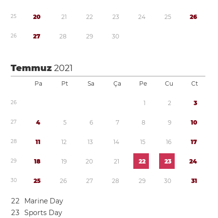
2
5
2
0
2
1
2
2
2
3
2
4
2
5
2
6
2
6
2
7
2
8
2
9
3
0
Temmuz
2021
Pa
Pt
Sa
Ça
Pe
Cu
Ct
2
6
1
2
3
2
7
4
5
6
7
8
9
1
0
2
8
1
1
1
2
1
3
1
4
1
5
1
6
1
7
2
9
1
8
1
9
2
0
2
1
2
2
2
3
2
4
3
0
2
5
2
6
2
7
2
8
2
9
3
0
3
1
2
2
Marine Day
2
3
Sports Day