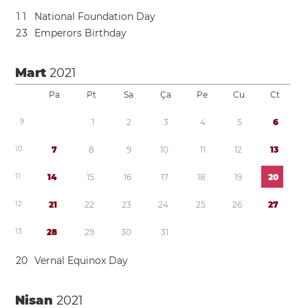
1
1
National Foundation Day
2
3
Emperors Birthday
Mart
2021
Pa
Pt
Sa
Ça
Pe
Cu
Ct
9
1
2
3
4
5
6
1
0
7
8
9
1
0
1
1
1
2
1
3
1
1
1
4
1
5
1
6
1
7
1
8
1
9
2
0
1
2
2
1
2
2
2
3
2
4
2
5
2
6
2
7
1
3
2
8
2
9
3
0
3
1
2
0
Vernal Equinox Day
Nisan
2021