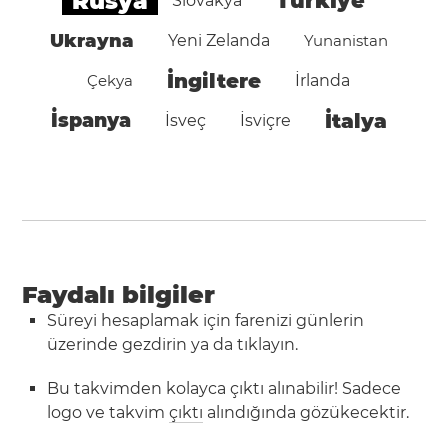
Rusya
Türkiye
Slovakya
Ukrayna
Yeni Zelanda
Yunanistan
İngiltere
Çekya
İrlanda
İspanya
İtalya
İsveç
İsviçre
Faydalı bilgiler
Süreyi hesaplamak için farenizi günlerin
üzerinde gezdirin ya da tıklayın.
Bu takvimden kolayca çıktı alınabilir! Sadece
logo ve takvim
çıktı
alındığında gözükecektir.