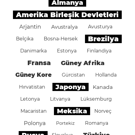
Almanya
Amerika Birleşik Devletleri
Arjantin
Avustralya
Avusturya
Brezilya
Belçika
Bosna-Hersek
Danimarka
Estonya
Finlandiya
Fransa
Güney Afrika
Güney Kore
Gürcistan
Hollanda
Japonya
Hırvatistan
Kanada
Letonya
Litvanya
Lüksemburg
Meksika
Macaristan
Norveç
Polonya
Portekiz
Romanya