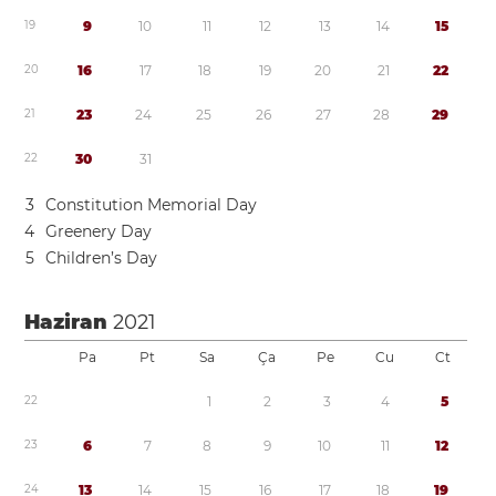
1
9
9
1
0
1
1
1
2
1
3
1
4
1
5
2
0
1
6
1
7
1
8
1
9
2
0
2
1
2
2
2
1
2
3
2
4
2
5
2
6
2
7
2
8
2
9
2
2
3
0
3
1
3
Constitution Memorial Day
4
Greenery Day
5
Children’s Day
Haziran
2021
Pa
Pt
Sa
Ça
Pe
Cu
Ct
2
2
1
2
3
4
5
2
3
6
7
8
9
1
0
1
1
1
2
2
4
1
3
1
4
1
5
1
6
1
7
1
8
1
9