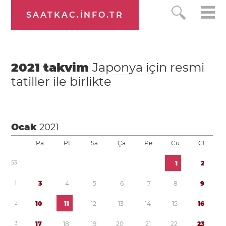
SAATKAC.INFO.TR
2021
takvim
Japonya
için resmi
tatiller ile birlikte
Ocak
2021
Pa
Pt
Sa
Ça
Pe
Cu
Ct
5
3
1
2
1
3
4
5
6
7
8
9
2
1
0
1
1
1
2
1
3
1
4
1
5
1
6
3
1
7
1
8
1
9
2
0
2
1
2
2
2
3