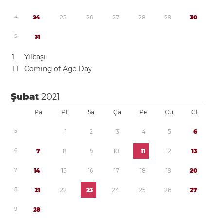
4
2
4
2
5
2
6
2
7
2
8
2
9
3
0
5
3
1
1
Yılbaşı
1
1
Coming of Age Day
Şubat
2021
Pa
Pt
Sa
Ça
Pe
Cu
Ct
5
1
2
3
4
5
6
6
7
8
9
1
0
1
1
1
2
1
3
7
1
4
1
5
1
6
1
7
1
8
1
9
2
0
8
2
1
2
2
2
3
2
4
2
5
2
6
2
7
9
2
8