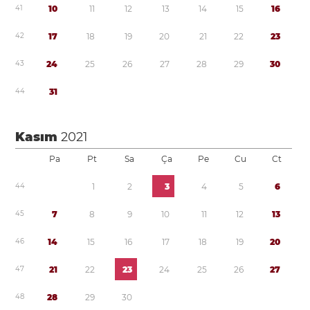
4
1
1
0
1
1
1
2
1
3
1
4
1
5
1
6
4
2
1
7
1
8
1
9
2
0
2
1
2
2
2
3
4
3
2
4
2
5
2
6
2
7
2
8
2
9
3
0
4
4
3
1
Kasım
2021
Pa
Pt
Sa
Ça
Pe
Cu
Ct
4
4
1
2
3
4
5
6
4
5
7
8
9
1
0
1
1
1
2
1
3
4
6
1
4
1
5
1
6
1
7
1
8
1
9
2
0
4
7
2
1
2
2
2
3
2
4
2
5
2
6
2
7
4
8
2
8
2
9
3
0