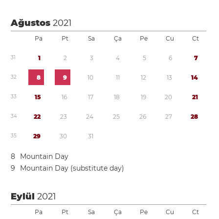
Ağustos
2021
Pa
Pt
Sa
Ça
Pe
Cu
Ct
3
1
1
2
3
4
5
6
7
3
2
8
9
1
0
1
1
1
2
1
3
1
4
3
3
1
5
1
6
1
7
1
8
1
9
2
0
2
1
3
4
2
2
2
3
2
4
2
5
2
6
2
7
2
8
3
5
2
9
3
0
3
1
8
Mountain Day
9
Mountain Day (substitute day)
Eylül
2021
Pa
Pt
Sa
Ça
Pe
Cu
Ct