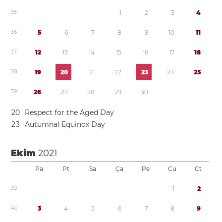
3
5
1
2
3
4
3
6
5
6
7
8
9
1
0
1
1
3
7
1
2
1
3
1
4
1
5
1
6
1
7
1
8
3
8
1
9
2
0
2
1
2
2
2
3
2
4
2
5
3
9
2
6
2
7
2
8
2
9
3
0
2
0
Respect for the Aged Day
2
3
Autumnal Equinox Day
Ekim
2021
Pa
Pt
Sa
Ça
Pe
Cu
Ct
3
9
1
2
4
0
3
4
5
6
7
8
9