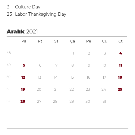
3
Culture Day
2
3
Labor Thanksgiving Day
Aralık
2021
Pa
Pt
Sa
Ça
Pe
Cu
Ct
4
8
1
2
3
4
4
9
5
6
7
8
9
1
0
1
1
5
0
1
2
1
3
1
4
1
5
1
6
1
7
1
8
5
1
1
9
2
0
2
1
2
2
2
3
2
4
2
5
5
2
2
6
2
7
2
8
2
9
3
0
3
1