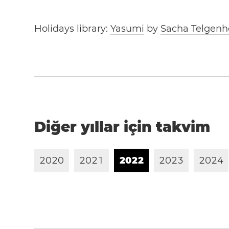
Holidays library:
Yasumi
by
Sacha Telgenh
Diğer yıllar için takvim
2
0
2
0
2
0
2
1
2
0
2
2
2
0
2
3
2
0
2
4