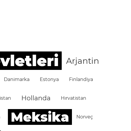
vletleri
Arjantin
Danimarka
Estonya
Finlandiya
Hollanda
istan
Hırvatistan
Meksika
n
Norveç