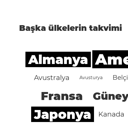
Başka ülkelerin takvimi
Amer
Almanya
Avustralya
Belç
Avusturya
Fransa
Güney
Japonya
Kanada