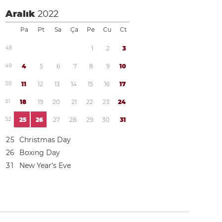
Aralık
2022
Pa
Pt
Sa
Ça
Pe
Cu
Ct
4
8
1
2
3
4
9
4
5
6
7
8
9
1
0
5
0
1
1
1
2
1
3
1
4
1
5
1
6
1
7
5
1
1
8
1
9
2
0
2
1
2
2
2
3
2
4
5
2
2
5
2
6
2
7
2
8
2
9
3
0
3
1
2
5
Christmas Day
2
6
Boxing Day
3
1
New Year’s Eve