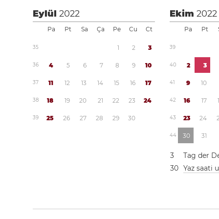
Eylül
2022
Ekim
2022
Pa
Pt
Sa
Ça
Pe
Cu
Ct
Pa
Pt
3
5
1
2
3
3
9
3
6
4
5
6
7
8
9
1
0
4
0
2
3
3
7
1
1
1
2
1
3
1
4
1
5
1
6
1
7
4
1
9
1
0
3
8
1
8
1
9
2
0
2
1
2
2
2
3
2
4
4
2
1
6
1
7
3
9
2
5
2
6
2
7
2
8
2
9
3
0
4
3
2
3
2
4
4
4
3
0
3
1
3
Tag der D
3
0
Yaz saati