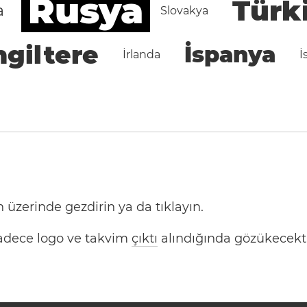
Rusya
Türk
a
Slovakya
ngiltere
İspanya
İrlanda
İ
 üzerinde gezdirin ya da tıklayın.
 Sadece logo ve takvim
çıktı
alındığında gözükecekti