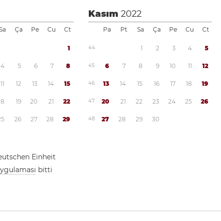
Kasım
2022
Sa
Ça
Pe
Cu
Ct
Pa
Pt
Sa
Ça
Pe
Cu
Ct
1
4
4
1
2
3
4
5
4
5
6
7
8
4
5
6
7
8
9
1
0
1
1
1
2
1
1
1
2
1
3
1
4
1
5
4
6
1
3
1
4
1
5
1
6
1
7
1
8
1
9
1
8
1
9
2
0
2
1
2
2
4
7
2
0
2
1
2
2
2
3
2
4
2
5
2
6
2
5
2
6
2
7
2
8
2
9
4
8
2
7
2
8
2
9
3
0
eutschen Einheit
 uygulaması
bitti