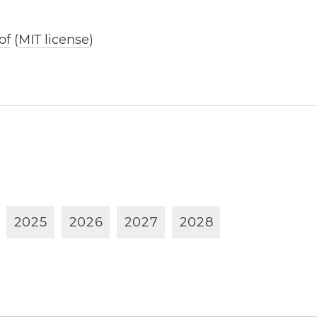
of
(
MIT license
)
2
0
2
5
2
0
2
6
2
0
2
7
2
0
2
8