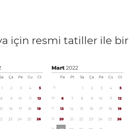
ya
için resmi tatiller ile bir
2
Mart
2022
Sa
Ça
Pe
Cu
Ct
Pa
Pt
Sa
Ça
Pe
Cu
Ct
1
2
3
4
5
9
1
2
3
4
5
8
9
1
0
1
1
1
2
1
0
6
7
8
9
1
0
1
1
1
2
1
5
1
6
1
7
1
8
1
9
1
1
1
3
1
4
1
5
1
6
1
7
1
8
1
9
2
2
2
3
2
4
2
5
2
6
1
2
2
0
2
1
2
2
2
3
2
4
2
5
2
6