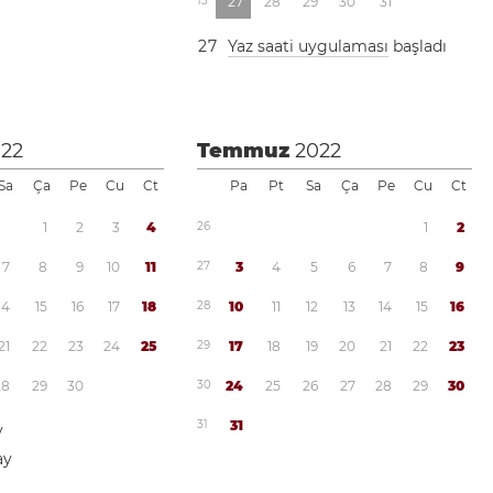
1
3
2
7
2
8
2
9
3
0
3
1
2
7
Yaz saati uygulaması
başladı
022
Temmuz
2022
Sa
Ça
Pe
Cu
Ct
Pa
Pt
Sa
Ça
Pe
Cu
Ct
1
2
3
4
2
6
1
2
7
8
9
1
0
1
1
2
7
3
4
5
6
7
8
9
1
4
1
5
1
6
1
7
1
8
2
8
1
0
1
1
1
2
1
3
1
4
1
5
1
6
2
1
2
2
2
3
2
4
2
5
2
9
1
7
1
8
1
9
2
0
2
1
2
2
2
3
2
8
2
9
3
0
3
0
2
4
2
5
2
6
2
7
2
8
2
9
3
0
3
1
3
1
y
ay