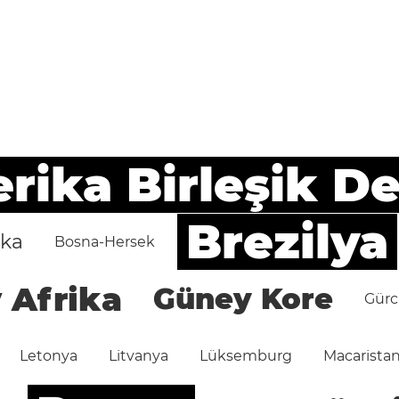
ika Birleşik De
Brezilya
ika
Bosna-Hersek
 Afrika
Güney Kore
Gürc
Letonya
Litvanya
Lüksemburg
Macarista