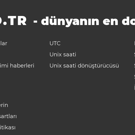
.TR
-
dünyanın en do
lar
UTC
Unix saati
imi haberleri
Unix saati dönüştürücüsü
rin
artları
itikası