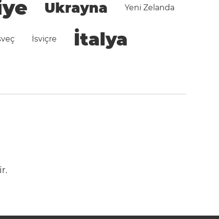
iye
Ukrayna
Yeni Zelanda
İtalya
sveç
İsviçre
r.