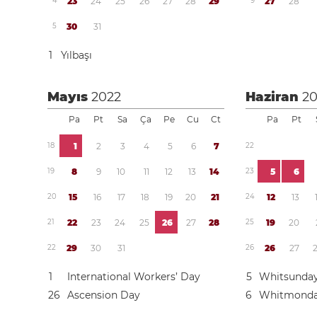
4
2
3
2
4
2
5
2
6
2
7
2
8
2
9
9
2
7
2
8
5
3
0
3
1
1
Yılbaşı
Mayıs
2022
Haziran
2
Pa
Pt
Sa
Ça
Pe
Cu
Ct
Pa
Pt
1
8
1
2
3
4
5
6
7
2
2
1
9
8
9
1
0
1
1
1
2
1
3
1
4
2
3
5
6
2
0
1
5
1
6
1
7
1
8
1
9
2
0
2
1
2
4
1
2
1
3
2
1
2
2
2
3
2
4
2
5
2
6
2
7
2
8
2
5
1
9
2
0
2
2
2
9
3
0
3
1
2
6
2
6
2
7
1
International Workers’ Day
5
Whitsunda
2
6
Ascension Day
6
Whitmond