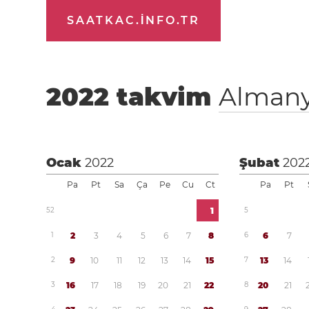
SAATKAC.INFO.TR
2022
takvim
Alman
Ocak
2022
Şubat
202
Pa
Pt
Sa
Ça
Pe
Cu
Ct
Pa
Pt
5
2
1
5
1
2
3
4
5
6
7
8
6
6
7
2
9
1
0
1
1
1
2
1
3
1
4
1
5
7
1
3
1
4
3
1
6
1
7
1
8
1
9
2
0
2
1
2
2
8
2
0
2
1