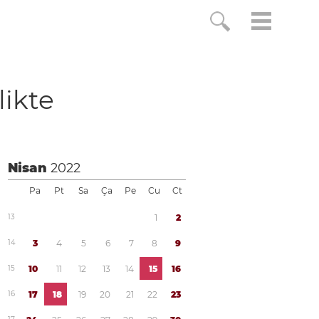
likte
Nisan
2022
Pa
Pt
Sa
Ça
Pe
Cu
Ct
1
3
1
2
1
4
3
4
5
6
7
8
9
1
5
1
0
1
1
1
2
1
3
1
4
1
5
1
6
1
6
1
7
1
8
1
9
2
0
2
1
2
2
2
3