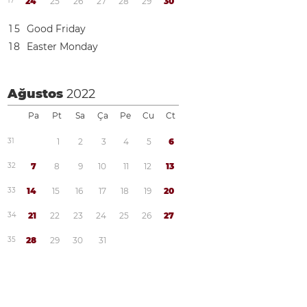
1
7
2
4
2
5
2
6
2
7
2
8
2
9
3
0
1
5
Good Friday
1
8
Easter Monday
Ağustos
2022
Pa
Pt
Sa
Ça
Pe
Cu
Ct
3
1
1
2
3
4
5
6
3
2
7
8
9
1
0
1
1
1
2
1
3
3
3
1
4
1
5
1
6
1
7
1
8
1
9
2
0
3
4
2
1
2
2
2
3
2
4
2
5
2
6
2
7
3
5
2
8
2
9
3
0
3
1