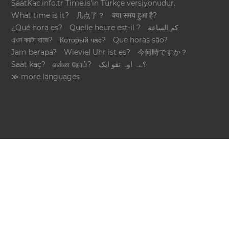
SaatKac.info.tr
Time.is
'in Türkçe versiyonudur.
What time is it?
几点了？
क्या समय हुआ है?
¿Qué hora es?
Quelle heure est-il ?
كم الساعة
এখন কয়টা বাজে?
Который час?
Que horas são?
Jam berapa?
Wieviel Uhr ist es?
今何時ですか？
Saat kaç?
என்ன நேரம்?
؟ےہ اوہ تقو ایک
≫ more languages