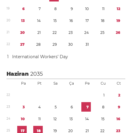
1
9
6
7
8
9
1
0
1
1
1
2
2
0
1
3
1
4
1
5
1
6
1
7
1
8
1
9
2
1
2
0
2
1
2
2
2
3
2
4
2
5
2
6
2
2
2
7
2
8
2
9
3
0
3
1
1
International Workers’ Day
Haziran
2035
Pa
Pt
Sa
Ça
Pe
Cu
Ct
2
2
1
2
2
3
3
4
5
6
7
8
9
2
4
1
0
1
1
1
2
1
3
1
4
1
5
1
6
2
5
1
7
1
8
1
9
2
0
2
1
2
2
2
3