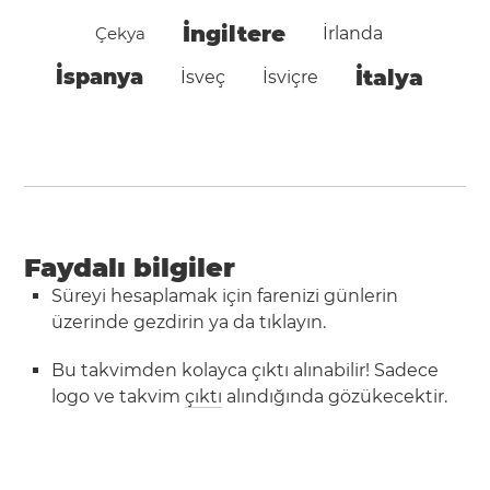
İngiltere
Çekya
İrlanda
İspanya
İtalya
İsveç
İsviçre
Faydalı bilgiler
Süreyi hesaplamak için farenizi günlerin
üzerinde gezdirin ya da tıklayın.
Bu takvimden kolayca çıktı alınabilir! Sadece
logo ve takvim
çıktı
alındığında gözükecektir.