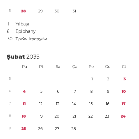
5
2
8
2
9
3
0
3
1
1
Yılbaşı
6
Epiphany
3
0
Τριών Ιεραρχών
Şubat
2035
Pa
Pt
Sa
Ça
Pe
Cu
Ct
5
1
2
3
6
4
5
6
7
8
9
1
0
7
1
1
1
2
1
3
1
4
1
5
1
6
1
7
8
1
8
1
9
2
0
2
1
2
2
2
3
2
4
9
2
5
2
6
2
7
2
8