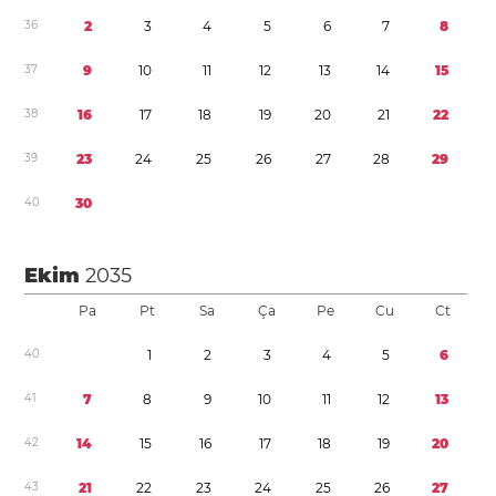
3
6
2
3
4
5
6
7
8
3
7
9
1
0
1
1
1
2
1
3
1
4
1
5
3
8
1
6
1
7
1
8
1
9
2
0
2
1
2
2
3
9
2
3
2
4
2
5
2
6
2
7
2
8
2
9
4
0
3
0
Ekim
2035
Pa
Pt
Sa
Ça
Pe
Cu
Ct
4
0
1
2
3
4
5
6
4
1
7
8
9
1
0
1
1
1
2
1
3
4
2
1
4
1
5
1
6
1
7
1
8
1
9
2
0
4
3
2
1
2
2
2
3
2
4
2
5
2
6
2
7