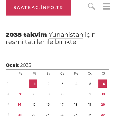
SAATKAC.INFO.TR
2035
takvim
Yunanistan
için
resmi tatiller ile birlikte
Ocak
2035
Pa
Pt
Sa
Ça
Pe
Cu
Ct
1
1
2
3
4
5
6
2
7
8
9
1
0
1
1
1
2
1
3
3
1
4
1
5
1
6
1
7
1
8
1
9
2
0
4
2
1
2
2
2
3
2
4
2
5
2
6
2
7