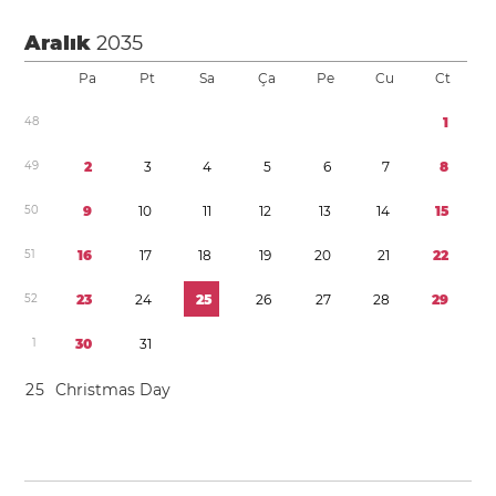
Aralık
2035
Pa
Pt
Sa
Ça
Pe
Cu
Ct
4
8
1
4
9
2
3
4
5
6
7
8
5
0
9
1
0
1
1
1
2
1
3
1
4
1
5
5
1
1
6
1
7
1
8
1
9
2
0
2
1
2
2
5
2
2
3
2
4
2
5
2
6
2
7
2
8
2
9
1
3
0
3
1
2
5
Christmas Day