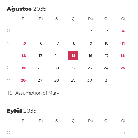
Ağustos
2035
Pa
Pt
Sa
Ça
Pe
Cu
Ct
3
1
1
2
3
4
3
2
5
6
7
8
9
1
0
1
1
3
3
1
2
1
3
1
4
1
5
1
6
1
7
1
8
3
4
1
9
2
0
2
1
2
2
2
3
2
4
2
5
3
5
2
6
2
7
2
8
2
9
3
0
3
1
1
5
Assumption of Mary
Eylül
2035
Pa
Pt
Sa
Ça
Pe
Cu
Ct
3
5
1