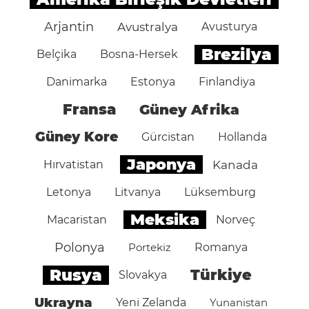
Arjantin
Avustralya
Avusturya
Brezilya
Belçika
Bosna-Hersek
Danimarka
Estonya
Finlandiya
Fransa
Güney Afrika
Güney Kore
Gürcistan
Hollanda
Japonya
Hırvatistan
Kanada
Letonya
Litvanya
Lüksemburg
Meksika
Macaristan
Norveç
Polonya
Portekiz
Romanya
Rusya
Türkiye
Slovakya
Ukrayna
Yeni Zelanda
Yunanistan