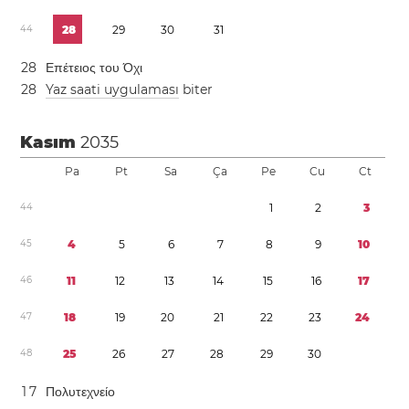
4
4
2
8
2
9
3
0
3
1
2
8
Επέτειος του Όχι
2
8
Yaz saati uygulaması
biter
Kasım
2035
Pa
Pt
Sa
Ça
Pe
Cu
Ct
4
4
1
2
3
4
5
4
5
6
7
8
9
1
0
4
6
1
1
1
2
1
3
1
4
1
5
1
6
1
7
4
7
1
8
1
9
2
0
2
1
2
2
2
3
2
4
4
8
2
5
2
6
2
7
2
8
2
9
3
0
1
7
Πολυτεχνείο