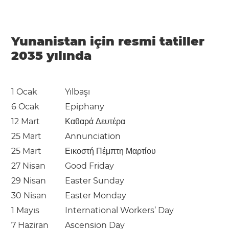
Yunanistan için resmi tatiller
2035 yılında
1 Ocak
Yılbaşı
6 Ocak
Epiphany
12 Mart
Καθαρά Δευτέρα
25 Mart
Annunciation
25 Mart
Εικοστή Πέμπτη Μαρτίου
27 Nisan
Good Friday
29 Nisan
Easter Sunday
30 Nisan
Easter Monday
1 Mayıs
International Workers’ Day
7 Haziran
Ascension Day