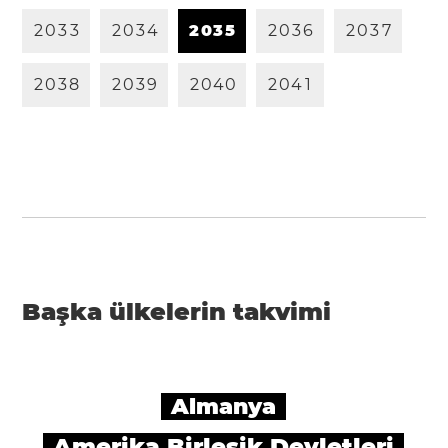
2
0
3
3
2
0
3
4
2
0
3
5
2
0
3
6
2
0
3
7
2
0
3
8
2
0
3
9
2
0
4
0
2
0
4
1
Başka ülkelerin takvimi
Almanya
Amerika Birleşik Devletleri