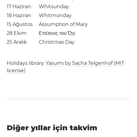
17 Haziran
Whitsunday
18 Haziran
Whitmonday
15 Ağustos
Assumption of Mary
28 Ekim
Επέτειος του Όχι
25 Aralık
Christmas Day
Holidays library:
Yasumi
by
Sacha Telgenhof
(
MIT
license
)
Diğer yıllar için takvim