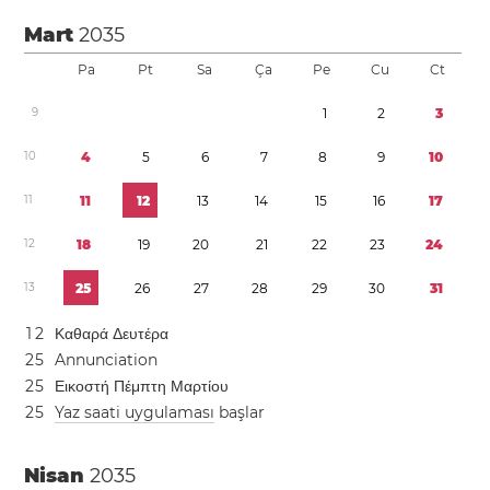
Mart
2035
Pa
Pt
Sa
Ça
Pe
Cu
Ct
9
1
2
3
1
0
4
5
6
7
8
9
1
0
1
1
1
1
1
2
1
3
1
4
1
5
1
6
1
7
1
2
1
8
1
9
2
0
2
1
2
2
2
3
2
4
1
3
2
5
2
6
2
7
2
8
2
9
3
0
3
1
1
2
Καθαρά Δευτέρα
2
5
Annunciation
2
5
Εικοστή Πέμπτη Μαρτίου
2
5
Yaz saati uygulaması
başlar
Nisan
2035