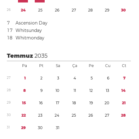
2
6
2
4
2
5
2
6
2
7
2
8
2
9
3
0
7
Ascension Day
1
7
Whitsunday
1
8
Whitmonday
Temmuz
2035
Pa
Pt
Sa
Ça
Pe
Cu
Ct
2
7
1
2
3
4
5
6
7
2
8
8
9
1
0
1
1
1
2
1
3
1
4
2
9
1
5
1
6
1
7
1
8
1
9
2
0
2
1
3
0
2
2
2
3
2
4
2
5
2
6
2
7
2
8
3
1
2
9
3
0
3
1