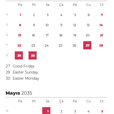
Pa
Pt
Sa
Ça
Pe
Cu
Ct
1
4
1
2
3
4
5
6
7
1
5
8
9
1
0
1
1
1
2
1
3
1
4
1
6
1
5
1
6
1
7
1
8
1
9
2
0
2
1
1
7
2
2
2
3
2
4
2
5
2
6
2
7
2
8
1
8
2
9
3
0
2
7
Good Friday
2
9
Easter Sunday
3
0
Easter Monday
Mayıs
2035
Pa
Pt
Sa
Ça
Pe
Cu
Ct
1
8
1
2
3
4
5