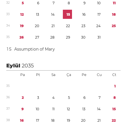
3
2
5
6
7
8
9
1
0
1
1
3
3
1
2
1
3
1
4
1
5
1
6
1
7
1
8
3
4
1
9
2
0
2
1
2
2
2
3
2
4
2
5
3
5
2
6
2
7
2
8
2
9
3
0
3
1
1
5
Assumption of Mary
Eylül
2035
Pa
Pt
Sa
Ça
Pe
Cu
Ct
3
5
1
3
6
2
3
4
5
6
7
8
3
7
9
1
0
1
1
1
2
1
3
1
4
1
5
3
8
1
6
1
7
1
8
1
9
2
0
2
1
2
2