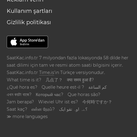
Kullanım şartları
Gizlilik politikası
SaatKac.info.tr 7 milyondan fazla lokasyonda 58 dilde her
saat dilimi için tam ve resmi atom saati bilgisini içerir.
SaatKac.info.tr
Time.is
'in Türkçe versiyonudur.
What time is it?
几点了？
क्या समय हुआ है?
¿Qué hora es?
Quelle heure est-il ?
كم الساعة
এখন কয়টা বাজে?
Который час?
Que horas são?
Jam berapa?
Wieviel Uhr ist es?
今何時ですか？
Saat kaç?
என்ன நேரம்?
؟ےہ اوہ تقو ایک
≫ more languages