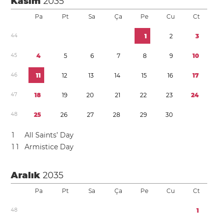
Kasım
2035
Pa
Pt
Sa
Ça
Pe
Cu
Ct
4
4
1
2
3
4
5
4
5
6
7
8
9
1
0
4
6
1
1
1
2
1
3
1
4
1
5
1
6
1
7
4
7
1
8
1
9
2
0
2
1
2
2
2
3
2
4
4
8
2
5
2
6
2
7
2
8
2
9
3
0
1
All Saints’ Day
1
1
Armistice Day
Aralık
2035
Pa
Pt
Sa
Ça
Pe
Cu
Ct
4
8
1