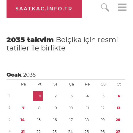
SAATKAC.INFO.TR
2035
takvim
Belçika
için resmi
tatiller ile birlikte
Ocak
2035
Pa
Pt
Sa
Ça
Pe
Cu
Ct
1
1
2
3
4
5
6
2
7
8
9
1
0
1
1
1
2
1
3
3
1
4
1
5
1
6
1
7
1
8
1
9
2
0
4
2
1
2
2
2
3
2
4
2
5
2
6
2
7