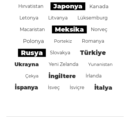
Japonya
Hırvatistan
Kanada
Letonya
Litvanya
Lüksemburg
Meksika
Macaristan
Norveç
Polonya
Portekiz
Romanya
Rusya
Türkiye
Slovakya
Ukrayna
Yeni Zelanda
Yunanistan
İngiltere
Çekya
İrlanda
İspanya
İtalya
İsveç
İsviçre