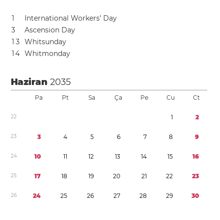
1
International Workers’ Day
3
Ascension Day
1
3
Whitsunday
1
4
Whitmonday
Haziran
2035
Pa
Pt
Sa
Ça
Pe
Cu
Ct
2
2
1
2
2
3
3
4
5
6
7
8
9
2
4
1
0
1
1
1
2
1
3
1
4
1
5
1
6
2
5
1
7
1
8
1
9
2
0
2
1
2
2
2
3
2
6
2
4
2
5
2
6
2
7
2
8
2
9
3
0