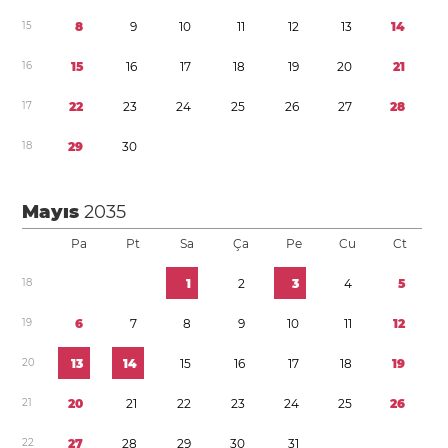
1
5
8
9
1
0
1
1
1
2
1
3
1
4
1
6
1
5
1
6
1
7
1
8
1
9
2
0
2
1
1
7
2
2
2
3
2
4
2
5
2
6
2
7
2
8
1
8
2
9
3
0
Mayıs
2035
Pa
Pt
Sa
Ça
Pe
Cu
Ct
1
8
1
2
3
4
5
1
9
6
7
8
9
1
0
1
1
1
2
2
0
1
3
1
4
1
5
1
6
1
7
1
8
1
9
2
1
2
0
2
1
2
2
2
3
2
4
2
5
2
6
2
2
2
7
2
8
2
9
3
0
3
1