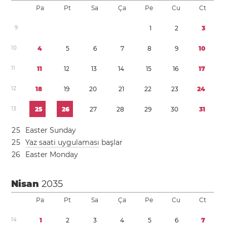
Pa
Pt
Sa
Ça
Pe
Cu
Ct
9
1
2
3
1
0
4
5
6
7
8
9
1
0
1
1
1
1
1
2
1
3
1
4
1
5
1
6
1
7
1
2
1
8
1
9
2
0
2
1
2
2
2
3
2
4
1
3
2
5
2
6
2
7
2
8
2
9
3
0
3
1
2
5
Easter Sunday
2
5
Yaz saati uygulaması
başlar
2
6
Easter Monday
Nisan
2035
Pa
Pt
Sa
Ça
Pe
Cu
Ct
1
4
1
2
3
4
5
6
7