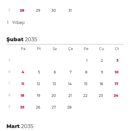
5
2
8
2
9
3
0
3
1
1
Yılbaşı
Şubat
2035
Pa
Pt
Sa
Ça
Pe
Cu
Ct
5
1
2
3
6
4
5
6
7
8
9
1
0
7
1
1
1
2
1
3
1
4
1
5
1
6
1
7
8
1
8
1
9
2
0
2
1
2
2
2
3
2
4
9
2
5
2
6
2
7
2
8
Mart
2035