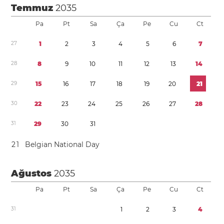
Temmuz
2035
Pa
Pt
Sa
Ça
Pe
Cu
Ct
2
7
1
2
3
4
5
6
7
2
8
8
9
1
0
1
1
1
2
1
3
1
4
2
9
1
5
1
6
1
7
1
8
1
9
2
0
2
1
3
0
2
2
2
3
2
4
2
5
2
6
2
7
2
8
3
1
2
9
3
0
3
1
2
1
Belgian National Day
Ağustos
2035
Pa
Pt
Sa
Ça
Pe
Cu
Ct
3
1
1
2
3
4