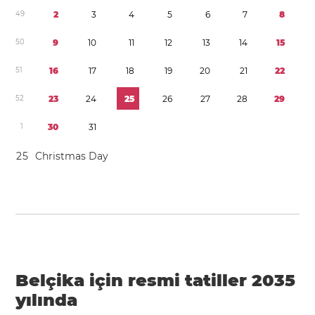
4
9
2
3
4
5
6
7
8
5
0
9
1
0
1
1
1
2
1
3
1
4
1
5
5
1
1
6
1
7
1
8
1
9
2
0
2
1
2
2
5
2
2
3
2
4
2
5
2
6
2
7
2
8
2
9
1
3
0
3
1
2
5
Christmas Day
Belçika için resmi tatiller 2035
yılında