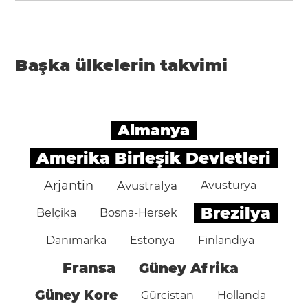
Başka ülkelerin takvimi
Almanya
Amerika Birleşik Devletleri
Arjantin
Avustralya
Avusturya
Brezilya
Belçika
Bosna-Hersek
Danimarka
Estonya
Finlandiya
Fransa
Güney Afrika
Güney Kore
Gürcistan
Hollanda