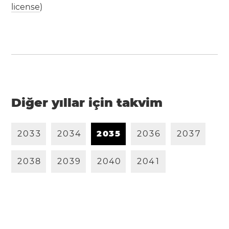
license
)
Diğer yıllar için takvim
2
0
3
3
2
0
3
4
2
0
3
5
2
0
3
6
2
0
3
7
2
0
3
8
2
0
3
9
2
0
4
0
2
0
4
1