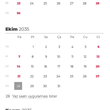
3
9
2
3
2
4
2
5
2
6
2
7
2
8
2
9
4
0
3
0
Ekim
2035
Pa
Pt
Sa
Ça
Pe
Cu
Ct
4
0
1
2
3
4
5
6
4
1
7
8
9
1
0
1
1
1
2
1
3
4
2
1
4
1
5
1
6
1
7
1
8
1
9
2
0
4
3
2
1
2
2
2
3
2
4
2
5
2
6
2
7
4
4
2
8
2
9
3
0
3
1
2
8
Yaz saati uygulaması
biter