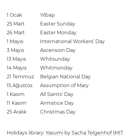
1 Ocak
Yılbaşı
25 Mart
Easter Sunday
26 Mart
Easter Monday
1 Mayıs
International Workers’ Day
3 Mayıs
Ascension Day
13 Mayıs
Whitsunday
14 Mayıs
Whitmonday
21 Temmuz
Belgian National Day
15 Ağustos
Assumption of Mary
1 Kasım
All Saints’ Day
11 Kasım
Armistice Day
25 Aralık
Christmas Day
Holidays library:
Yasumi
by
Sacha Telgenhof
(
MIT