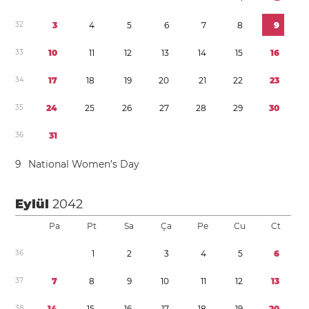
3
2
3
4
5
6
7
8
9
3
3
1
0
1
1
1
2
1
3
1
4
1
5
1
6
3
4
1
7
1
8
1
9
2
0
2
1
2
2
2
3
3
5
2
4
2
5
2
6
2
7
2
8
2
9
3
0
3
6
3
1
9
National Women’s Day
Eylül
2042
Pa
Pt
Sa
Ça
Pe
Cu
Ct
3
6
1
2
3
4
5
6
3
7
7
8
9
1
0
1
1
1
2
1
3
3
8
1
4
1
5
1
6
1
7
1
8
1
9
2
0