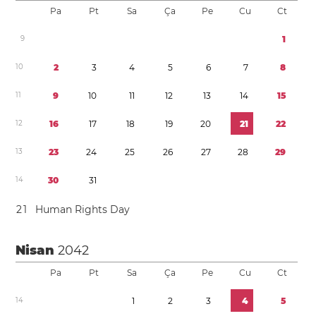
Pa
Pt
Sa
Ça
Pe
Cu
Ct
9
1
1
0
2
3
4
5
6
7
8
1
1
9
1
0
1
1
1
2
1
3
1
4
1
5
1
2
1
6
1
7
1
8
1
9
2
0
2
1
2
2
1
3
2
3
2
4
2
5
2
6
2
7
2
8
2
9
1
4
3
0
3
1
2
1
Human Rights Day
Nisan
2042
Pa
Pt
Sa
Ça
Pe
Cu
Ct
1
4
1
2
3
4
5