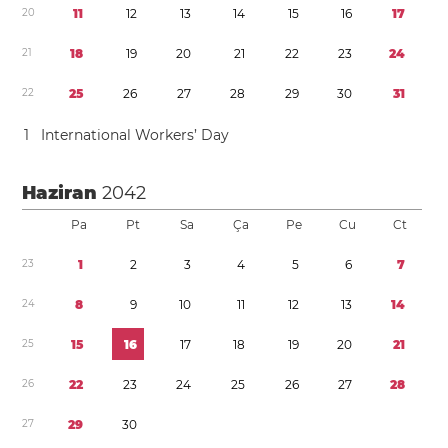
2
0
1
1
1
2
1
3
1
4
1
5
1
6
1
7
2
1
1
8
1
9
2
0
2
1
2
2
2
3
2
4
2
2
2
5
2
6
2
7
2
8
2
9
3
0
3
1
1
International Workers’ Day
Haziran
2042
Pa
Pt
Sa
Ça
Pe
Cu
Ct
2
3
1
2
3
4
5
6
7
2
4
8
9
1
0
1
1
1
2
1
3
1
4
2
5
1
5
1
6
1
7
1
8
1
9
2
0
2
1
2
6
2
2
2
3
2
4
2
5
2
6
2
7
2
8
2
7
2
9
3
0