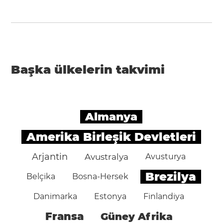
Başka ülkelerin takvimi
Almanya
Amerika Birleşik Devletleri
Arjantin
Avustralya
Avusturya
Brezilya
Belçika
Bosna-Hersek
Danimarka
Estonya
Finlandiya
Fransa
Güney Afrika