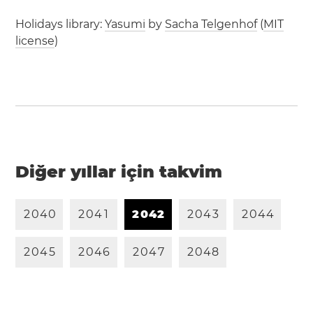
Holidays library:
Yasumi
by
Sacha Telgenhof
(
MIT
license
)
Diğer yıllar için takvim
2
0
4
0
2
0
4
1
2
0
4
2
2
0
4
3
2
0
4
4
2
0
4
5
2
0
4
6
2
0
4
7
2
0
4
8