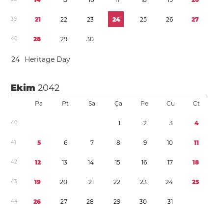
3
9
2
1
2
2
2
3
2
4
2
5
2
6
2
7
4
0
2
8
2
9
3
0
2
4
Heritage Day
Ekim
2042
Pa
Pt
Sa
Ça
Pe
Cu
Ct
4
0
1
2
3
4
4
1
5
6
7
8
9
1
0
1
1
4
2
1
2
1
3
1
4
1
5
1
6
1
7
1
8
4
3
1
9
2
0
2
1
2
2
2
3
2
4
2
5
4
4
2
6
2
7
2
8
2
9
3
0
3
1