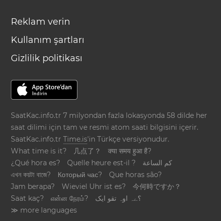
Reklam verin
Kullanım şartları
Gizlilik politikası
SaatKac.info.tr 7 milyondan fazla lokasyonda 58 dilde her
saat dilimi için tam ve resmi atom saati bilgisini içerir.
SaatKac.info.tr
Time.is
'in Türkçe versiyonudur.
What time is it?
几点了？
क्या समय हुआ है?
¿Qué hora es?
Quelle heure est-il ?
كم الساعة
এখন কয়টা বাজে?
Который час?
Que horas são?
Jam berapa?
Wieviel Uhr ist es?
今何時ですか？
Saat kaç?
என்ன நேரம்?
؟ےہ اوہ تقو ایک
≫ more languages