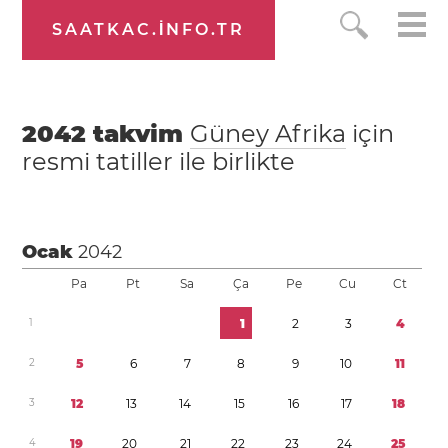
SAATKAC.INFO.TR
2042
takvim
Güney Afrika
için
resmi tatiller ile birlikte
Ocak
2042
Pa
Pt
Sa
Ça
Pe
Cu
Ct
1
1
2
3
4
2
5
6
7
8
9
1
0
1
1
3
1
2
1
3
1
4
1
5
1
6
1
7
1
8
4
1
9
2
0
2
1
2
2
2
3
2
4
2
5