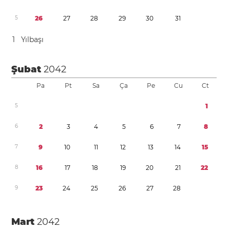
5
2
6
2
7
2
8
2
9
3
0
3
1
1
Yılbaşı
Şubat
2042
Pa
Pt
Sa
Ça
Pe
Cu
Ct
5
1
6
2
3
4
5
6
7
8
7
9
1
0
1
1
1
2
1
3
1
4
1
5
8
1
6
1
7
1
8
1
9
2
0
2
1
2
2
9
2
3
2
4
2
5
2
6
2
7
2
8
Mart
2042