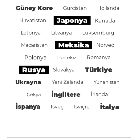
Güney Kore
Gürcistan
Hollanda
Japonya
Hırvatistan
Kanada
Letonya
Litvanya
Lüksemburg
Meksika
Macaristan
Norveç
Polonya
Portekiz
Romanya
Rusya
Türkiye
Slovakya
Ukrayna
Yeni Zelanda
Yunanistan
İngiltere
Çekya
İrlanda
İspanya
İtalya
İsveç
İsviçre