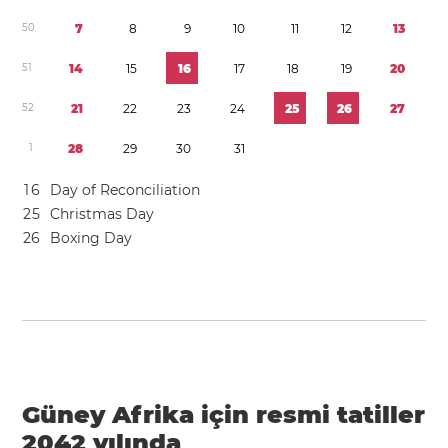
5
0
7
8
9
1
0
1
1
1
2
1
3
5
1
1
4
1
5
1
6
1
7
1
8
1
9
2
0
5
2
2
1
2
2
2
3
2
4
2
5
2
6
2
7
1
2
8
2
9
3
0
3
1
1
6
Day of Reconciliation
2
5
Christmas Day
2
6
Boxing Day
Güney Afrika için resmi tatiller
2042 yılında