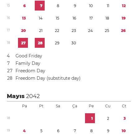
1
5
6
7
8
9
1
0
1
1
1
2
1
6
1
3
1
4
1
5
1
6
1
7
1
8
1
9
1
7
2
0
2
1
2
2
2
3
2
4
2
5
2
6
1
8
2
7
2
8
2
9
3
0
4
Good Friday
7
Family Day
2
7
Freedom Day
2
8
Freedom Day (substitute day)
Mayıs
2042
Pa
Pt
Sa
Ça
Pe
Cu
Ct
1
8
1
2
3
1
9
4
5
6
7
8
9
1
0