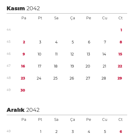
Kasım
2042
Pa
Pt
Sa
Ça
Pe
Cu
Ct
4
4
1
4
5
2
3
4
5
6
7
8
4
6
9
1
0
1
1
1
2
1
3
1
4
1
5
4
7
1
6
1
7
1
8
1
9
2
0
2
1
2
2
4
8
2
3
2
4
2
5
2
6
2
7
2
8
2
9
4
9
3
0
Aralık
2042
Pa
Pt
Sa
Ça
Pe
Cu
Ct
4
9
1
2
3
4
5
6