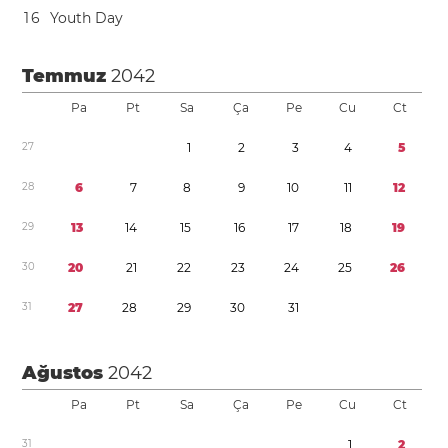
1
6
Youth Day
Temmuz
2042
Pa
Pt
Sa
Ça
Pe
Cu
Ct
2
7
1
2
3
4
5
2
8
6
7
8
9
1
0
1
1
1
2
2
9
1
3
1
4
1
5
1
6
1
7
1
8
1
9
3
0
2
0
2
1
2
2
2
3
2
4
2
5
2
6
3
1
2
7
2
8
2
9
3
0
3
1
Ağustos
2042
Pa
Pt
Sa
Ça
Pe
Cu
Ct
3
1
1
2