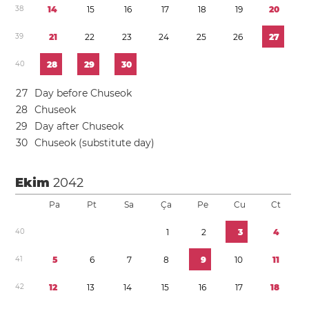
3
8
1
4
1
5
1
6
1
7
1
8
1
9
2
0
3
9
2
1
2
2
2
3
2
4
2
5
2
6
2
7
4
0
2
8
2
9
3
0
2
7
Day before Chuseok
2
8
Chuseok
2
9
Day after Chuseok
3
0
Chuseok (substitute day)
Ekim
2042
Pa
Pt
Sa
Ça
Pe
Cu
Ct
4
0
1
2
3
4
4
1
5
6
7
8
9
1
0
1
1
4
2
1
2
1
3
1
4
1
5
1
6
1
7
1
8