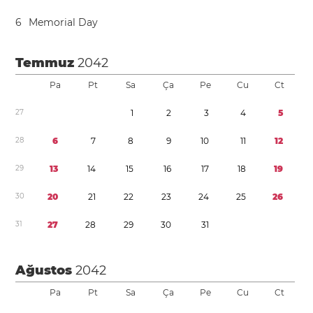
6
Memorial Day
Temmuz
2042
Pa
Pt
Sa
Ça
Pe
Cu
Ct
2
7
1
2
3
4
5
2
8
6
7
8
9
1
0
1
1
1
2
2
9
1
3
1
4
1
5
1
6
1
7
1
8
1
9
3
0
2
0
2
1
2
2
2
3
2
4
2
5
2
6
3
1
2
7
2
8
2
9
3
0
3
1
Ağustos
2042
Pa
Pt
Sa
Ça
Pe
Cu
Ct