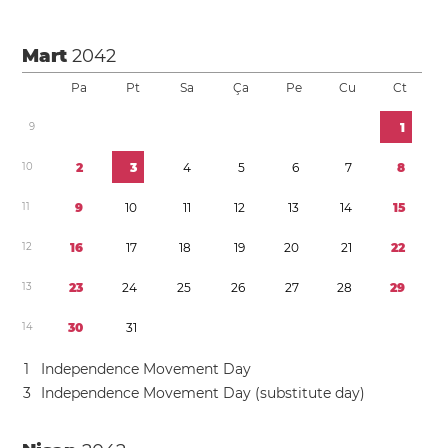
Mart
2042
Pa
Pt
Sa
Ça
Pe
Cu
Ct
9
1
1
0
2
3
4
5
6
7
8
1
1
9
1
0
1
1
1
2
1
3
1
4
1
5
1
2
1
6
1
7
1
8
1
9
2
0
2
1
2
2
1
3
2
3
2
4
2
5
2
6
2
7
2
8
2
9
1
4
3
0
3
1
1
Independence Movement Day
3
Independence Movement Day (substitute day)