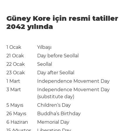
Güney Kore için resmi tatiller
2042 yılında
1 Ocak
Yılbaşı
21 Ocak
Day before Seollal
22 Ocak
Seollal
23 Ocak
Day after Seollal
1 Mart
Independence Movement Day
3 Mart
Independence Movement Day
(substitute day)
5 Mayıs
Children’s Day
26 Mayıs
Buddha’s Birthday
6 Haziran
Memorial Day
15 Ağustos
Liberation Day