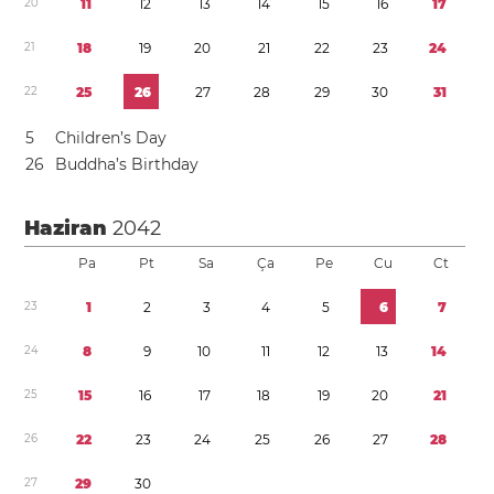
2
0
1
1
1
2
1
3
1
4
1
5
1
6
1
7
2
1
1
8
1
9
2
0
2
1
2
2
2
3
2
4
2
2
2
5
2
6
2
7
2
8
2
9
3
0
3
1
5
Children’s Day
2
6
Buddha’s Birthday
Haziran
2042
Pa
Pt
Sa
Ça
Pe
Cu
Ct
2
3
1
2
3
4
5
6
7
2
4
8
9
1
0
1
1
1
2
1
3
1
4
2
5
1
5
1
6
1
7
1
8
1
9
2
0
2
1
2
6
2
2
2
3
2
4
2
5
2
6
2
7
2
8
2
7
2
9
3
0