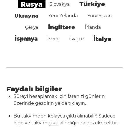
Rusya
Türkiye
Slovakya
Ukrayna
Yeni Zelanda
Yunanistan
İngiltere
Çekya
İrlanda
İspanya
İtalya
İsveç
İsviçre
Faydalı bilgiler
Süreyi hesaplamak için farenizi günlerin
üzerinde gezdirin ya da tıklayın.
Bu takvimden kolayca çıktı alınabilir! Sadece
logo ve takvim
çıktı
alındığında gözükecektir.