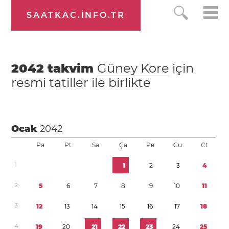
SAATKAC.INFO.TR
2042
takvim
Güney Kore
için
resmi tatiller ile birlikte
Ocak
2042
Pa
Pt
Sa
Ça
Pe
Cu
Ct
1
1
2
3
4
2
5
6
7
8
9
1
0
1
1
3
1
2
1
3
1
4
1
5
1
6
1
7
1
8
4
1
9
2
0
2
1
2
2
2
3
2
4
2
5