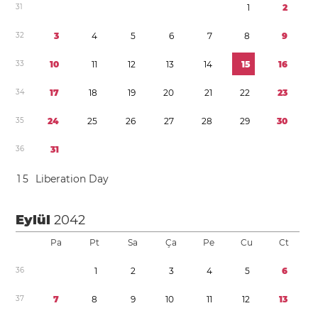
3
1
1
2
3
2
3
4
5
6
7
8
9
3
3
1
0
1
1
1
2
1
3
1
4
1
5
1
6
3
4
1
7
1
8
1
9
2
0
2
1
2
2
2
3
3
5
2
4
2
5
2
6
2
7
2
8
2
9
3
0
3
6
3
1
1
5
Liberation Day
Eylül
2042
Pa
Pt
Sa
Ça
Pe
Cu
Ct
3
6
1
2
3
4
5
6
3
7
7
8
9
1
0
1
1
1
2
1
3