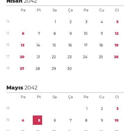
Nisan
2042
Pa
Pt
Sa
Ça
Pe
Cu
Ct
1
4
1
2
3
4
5
1
5
6
7
8
9
1
0
1
1
1
2
1
6
1
3
1
4
1
5
1
6
1
7
1
8
1
9
1
7
2
0
2
1
2
2
2
3
2
4
2
5
2
6
1
8
2
7
2
8
2
9
3
0
Mayıs
2042
Pa
Pt
Sa
Ça
Pe
Cu
Ct
1
8
1
2
3
1
9
4
5
6
7
8
9
1
0