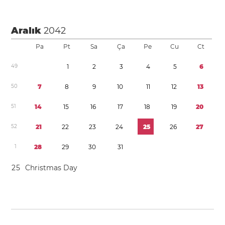
Aralık
2042
Pa
Pt
Sa
Ça
Pe
Cu
Ct
4
9
1
2
3
4
5
6
5
0
7
8
9
1
0
1
1
1
2
1
3
5
1
1
4
1
5
1
6
1
7
1
8
1
9
2
0
5
2
2
1
2
2
2
3
2
4
2
5
2
6
2
7
1
2
8
2
9
3
0
3
1
2
5
Christmas Day