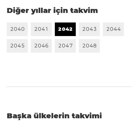
Diğer yıllar için takvim
2
0
4
0
2
0
4
1
2
0
4
2
2
0
4
3
2
0
4
4
2
0
4
5
2
0
4
6
2
0
4
7
2
0
4
8
Başka ülkelerin takvimi