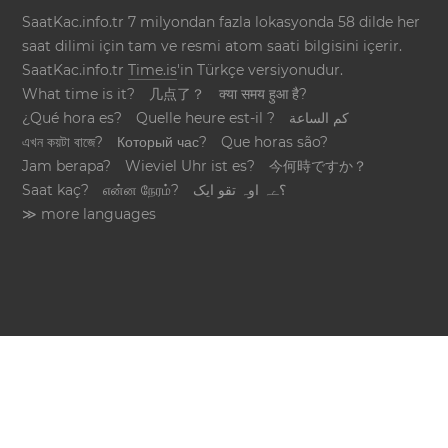
SaatKac.info.tr 7 milyondan fazla lokasyonda 58 dilde her
saat dilimi için tam ve resmi atom saati bilgisini içerir.
SaatKac.info.tr
Time.is
'in Türkçe versiyonudur.
What time is it?
几点了？
क्या समय हुआ है?
¿Qué hora es?
Quelle heure est-il ?
كم الساعة
এখন কয়টা বাজে?
Который час?
Que horas são?
Jam berapa?
Wieviel Uhr ist es?
今何時ですか？
Saat kaç?
என்ன நேரம்?
؟ےہ اوہ تقو ایک
≫ more languages