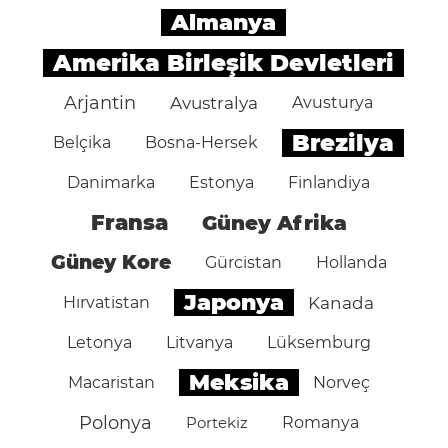
Almanya
Amerika Birleşik Devletleri
Arjantin
Avustralya
Avusturya
Brezilya
Belçika
Bosna-Hersek
Danimarka
Estonya
Finlandiya
Fransa
Güney Afrika
Güney Kore
Gürcistan
Hollanda
Japonya
Hırvatistan
Kanada
Letonya
Litvanya
Lüksemburg
Meksika
Macaristan
Norveç
Polonya
Portekiz
Romanya