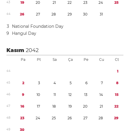
4
3
1
9
2
0
2
1
2
2
2
3
2
4
2
5
4
4
2
6
2
7
2
8
2
9
3
0
3
1
3
National Foundation Day
9
Hangul Day
Kasım
2042
Pa
Pt
Sa
Ça
Pe
Cu
Ct
4
4
1
4
5
2
3
4
5
6
7
8
4
6
9
1
0
1
1
1
2
1
3
1
4
1
5
4
7
1
6
1
7
1
8
1
9
2
0
2
1
2
2
4
8
2
3
2
4
2
5
2
6
2
7
2
8
2
9
4
9
3
0