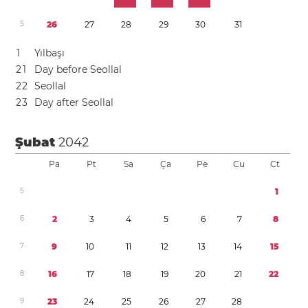
5
2
6
2
7
2
8
2
9
3
0
3
1
1
Yılbaşı
2
1
Day before Seollal
2
2
Seollal
2
3
Day after Seollal
Şubat
2042
Pa
Pt
Sa
Ça
Pe
Cu
Ct
5
1
6
2
3
4
5
6
7
8
7
9
1
0
1
1
1
2
1
3
1
4
1
5
8
1
6
1
7
1
8
1
9
2
0
2
1
2
2
9
2
3
2
4
2
5
2
6
2
7
2
8