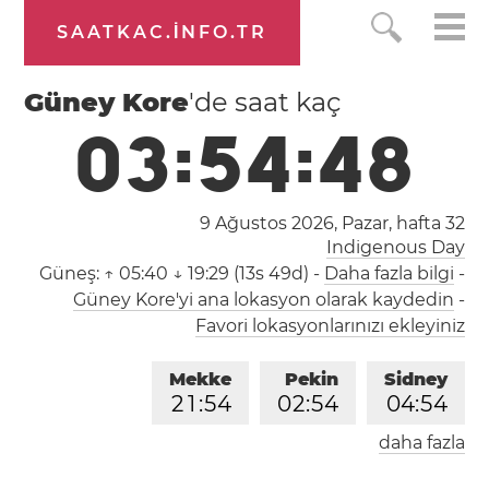
SAATKAC.INFO.TR
Güney Kore
'de saat kaç
0
3
:
5
4
:
4
8
9 Ağustos 2026, Pazar,
hafta 32
Indigenous Day
Güneş:
↑ 05:40 ↓ 19:29 (13s 49d)
-
Daha fazla bilgi
-
Güney Kore'yi ana lokasyon olarak kaydedin
-
Favori lokasyonlarınızı ekleyiniz
Mekke
Pekin
Sidney
2
1
:
5
4
0
2
:
5
4
0
4
:
5
4
daha fazla
Londra
Berlin
İstanbul
1
9
:
5
4
2
0
:
5
4
2
1
:
5
4