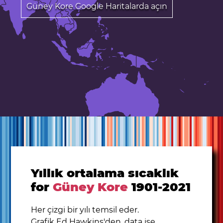
Güney Kore Google Haritalarda açın
Yıllık ortalama sıcaklık
for
Güney Kore
1901-2021
Her çizgi bir yılı temsil eder.
Grafik Ed Hawkins'den, data ise