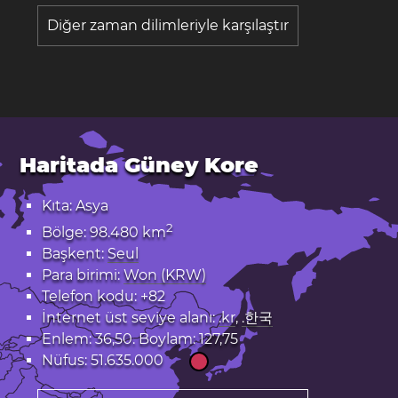
Diğer zaman dilimleriyle karşılaştır
Haritada Güney Kore
Kıta: Asya
2
Bölge: 98.480 km
Başkent:
Seul
Para birimi:
Won (KRW)
Telefon kodu: +82
İnternet üst seviye alanı:
.kr
,
.한국
Enlem: 36,50. Boylam: 127,75
Nüfus: 51.635.000