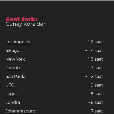
Saat farkı
Güney Kore den
Los Angeles
−
1
6
saat
Şikago
−
1
4
saat
New York
−
1
3
saat
Toronto
−
1
3
saat
Sao Paulo
−
1
2
saat
UTC
−
9
saat
Lagos
−
8
saat
Londra
−
8
saat
Johannesburg
−
7
saat