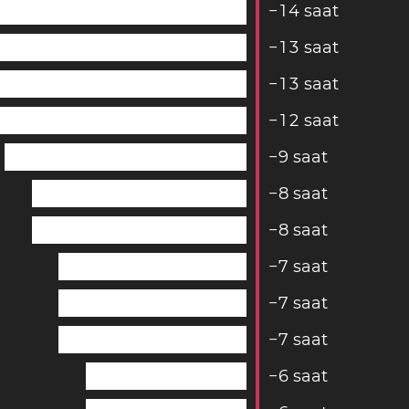
−
1
4
saat
−
1
3
saat
−
1
3
saat
−
1
2
saat
−
9
saat
−
8
saat
−
8
saat
−
7
saat
−
7
saat
−
7
saat
−
6
saat