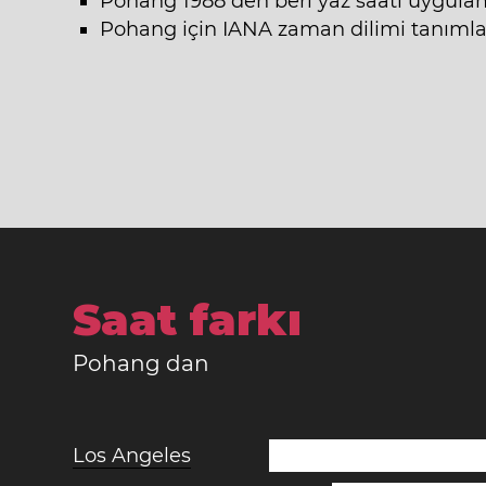
Pohang 1988 den beri yaz saati uygulam
Pohang için IANA zaman dilimi tanımlay
Saat farkı
Pohang dan
Los Angeles