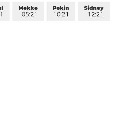
ul
Mekke
Pekin
Sidney
1
0
5
:
2
1
1
0
:
2
1
1
2
:
2
1