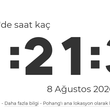
'de saat kaç
1
:
2
1
:
8 Ağustos 202
)
-
Daha fazla bilgi
-
Pohang'ı ana lokasyon olarak