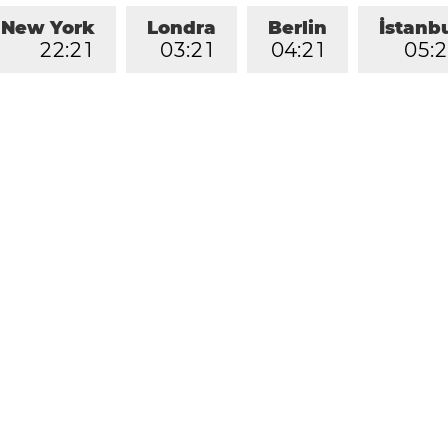
New York
Londra
Berlin
İstanb
2
2
:
2
1
0
3
:
2
1
0
4
:
2
1
0
5
:
2