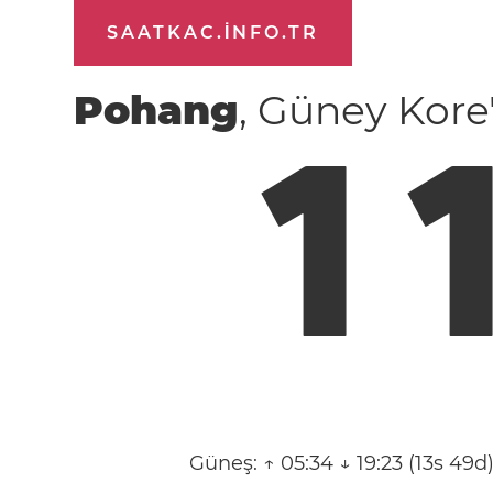
SAATKAC.INFO.TR
Pohang
, Güney Kore
1
Güneş:
↑ 05:34 ↓ 19:23 (13s 49d