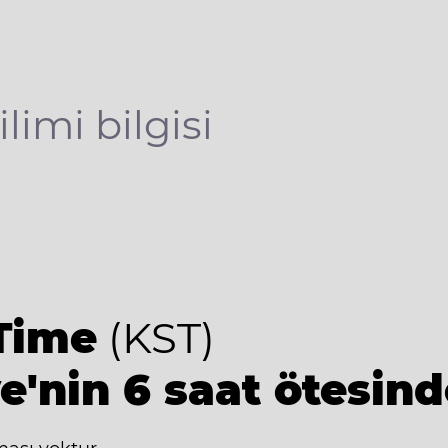
limi bilgisi
9
Time
(KST)
e'nin 6 saat ötesind