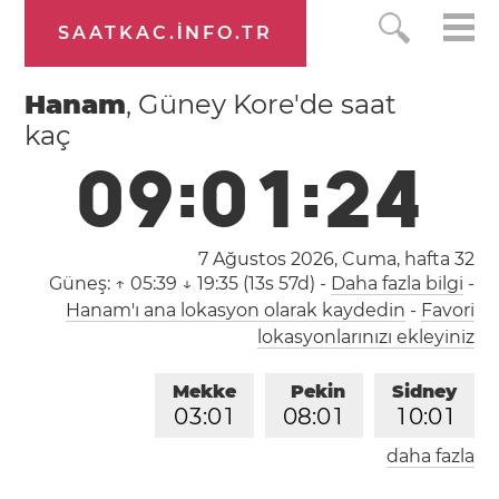
SAATKAC.INFO.TR
Hanam
, Güney Kore'de saat
kaç
0
9
:
0
1
:
2
4
7 Ağustos 2026, Cuma,
hafta 32
Güneş:
↑ 05:39 ↓ 19:35 (13s 57d)
-
Daha fazla bilgi
-
Hanam'ı ana lokasyon olarak kaydedin
-
Favori
lokasyonlarınızı ekleyiniz
Mekke
Pekin
Sidney
0
3
:
0
1
0
8
:
0
1
1
0
:
0
1
daha fazla
Londra
Berlin
İstanbul
0
1
:
0
1
0
2
:
0
1
0
3
:
0
1