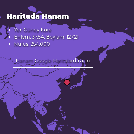
Haritada Hanam
Yer: Güney Kore
Enlem: 37,54. Boylam: 127,21
Nüfus: 254.000
Hanam Google Haritalarda açın