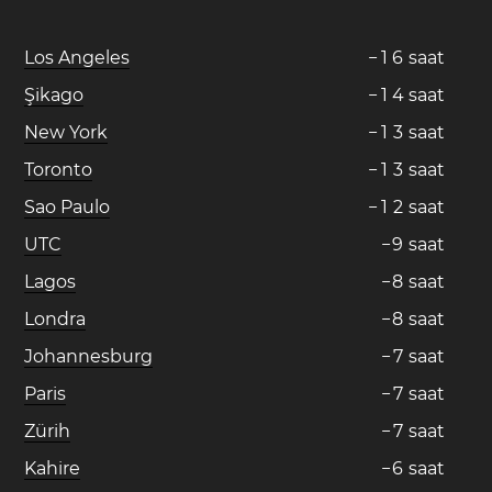
Los Angeles
−
1
6
saat
Şikago
−
1
4
saat
New York
−
1
3
saat
Toronto
−
1
3
saat
Sao Paulo
−
1
2
saat
UTC
−
9
saat
Lagos
−
8
saat
Londra
−
8
saat
Johannesburg
−
7
saat
Paris
−
7
saat
Zürih
−
7
saat
Kahire
−
6
saat