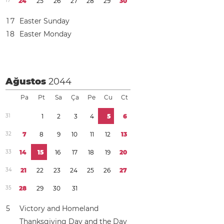
1
7
2
4
2
5
2
6
2
7
2
8
2
9
3
0
1
7
Easter Sunday
1
8
Easter Monday
Ağustos
2044
Pa
Pt
Sa
Ça
Pe
Cu
Ct
3
1
1
2
3
4
5
6
3
2
7
8
9
1
0
1
1
1
2
1
3
3
3
1
4
1
5
1
6
1
7
1
8
1
9
2
0
3
4
2
1
2
2
2
3
2
4
2
5
2
6
2
7
3
5
2
8
2
9
3
0
3
1
5
Victory and Homeland
Thanksgiving Day and the Day