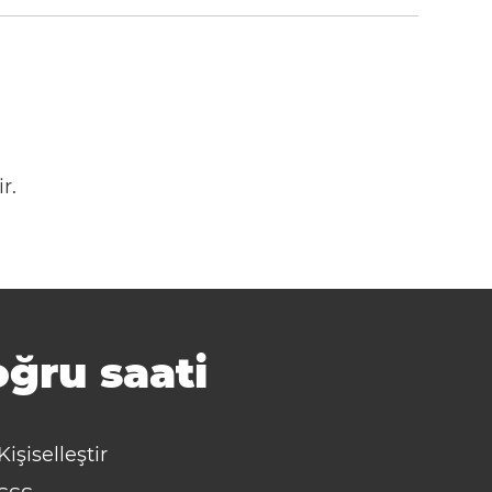
r.
ğru saati
Kişiselleştir