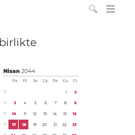
birlikte
Nisan
2044
Pa
Pt
Sa
Ça
Pe
Cu
Ct
1
3
1
2
1
4
3
4
5
6
7
8
9
1
5
1
0
1
1
1
2
1
3
1
4
1
5
1
6
1
6
1
7
1
8
1
9
2
0
2
1
2
2
2
3