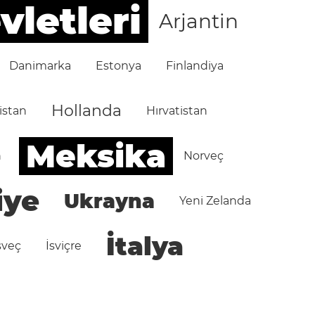
vletleri
Arjantin
Danimarka
Estonya
Finlandiya
Hollanda
istan
Hırvatistan
Meksika
n
Norveç
iye
Ukrayna
Yeni Zelanda
İtalya
sveç
İsviçre