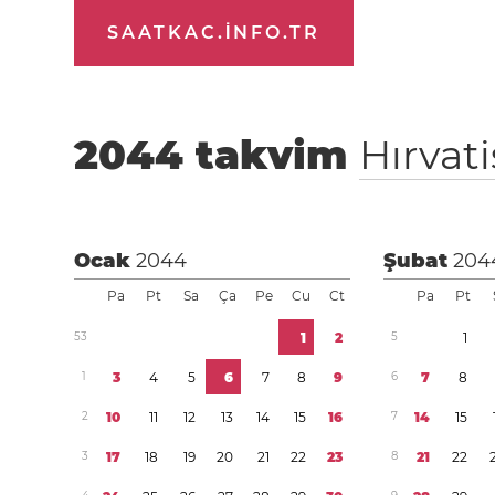
SAATKAC.INFO.TR
2044
takvim
Hırvat
Ocak
2044
Şubat
204
Pa
Pt
Sa
Ça
Pe
Cu
Ct
Pa
Pt
5
3
1
2
5
1
1
3
4
5
6
7
8
9
6
7
8
2
1
0
1
1
1
2
1
3
1
4
1
5
1
6
7
1
4
1
5
3
1
7
1
8
1
9
2
0
2
1
2
2
2
3
8
2
1
2
2