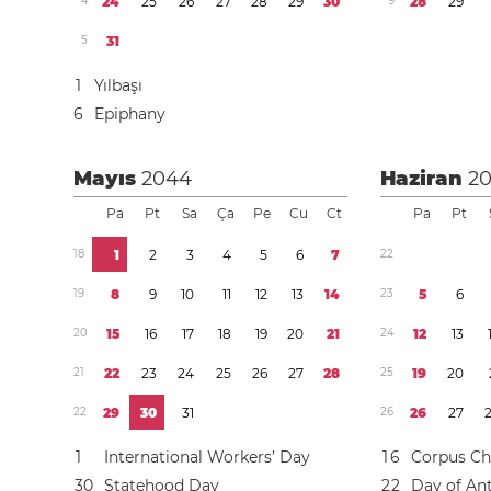
4
2
4
2
5
2
6
2
7
2
8
2
9
3
0
9
2
8
2
9
5
3
1
1
Yılbaşı
6
Epiphany
Mayıs
2044
Haziran
2
Pa
Pt
Sa
Ça
Pe
Cu
Ct
Pa
Pt
1
8
1
2
3
4
5
6
7
2
2
1
9
8
9
1
0
1
1
1
2
1
3
1
4
2
3
5
6
2
0
1
5
1
6
1
7
1
8
1
9
2
0
2
1
2
4
1
2
1
3
2
1
2
2
2
3
2
4
2
5
2
6
2
7
2
8
2
5
1
9
2
0
2
2
2
9
3
0
3
1
2
6
2
6
2
7
1
International Workers’ Day
1
6
Corpus Chr
3
0
Statehood Day
2
2
Day of Ant