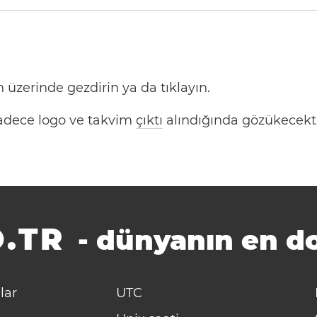
 üzerinde gezdirin ya da tıklayın.
 Sadece logo ve takvim
çıktı
alındığında gözükecekti
.TR
-
dünyanın en do
lar
UTC