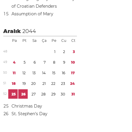
of Croatian Defenders
1
5
Assumption of Mary
Aralık
2044
Pa
Pt
Sa
Ça
Pe
Cu
Ct
4
8
1
2
3
4
9
4
5
6
7
8
9
1
0
5
0
1
1
1
2
1
3
1
4
1
5
1
6
1
7
5
1
1
8
1
9
2
0
2
1
2
2
2
3
2
4
5
2
2
5
2
6
2
7
2
8
2
9
3
0
3
1
2
5
Christmas Day
2
6
St. Stephen’s Day