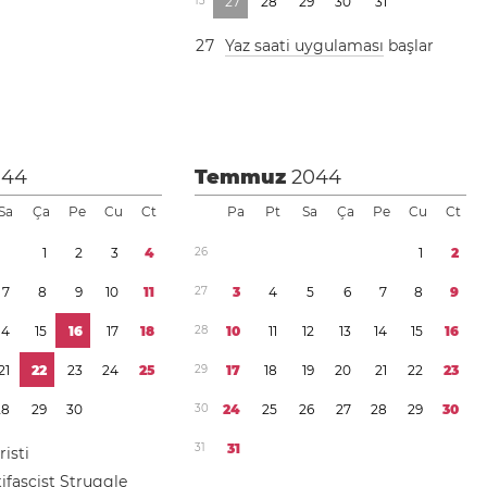
1
3
2
7
2
8
2
9
3
0
3
1
2
7
Yaz saati uygulaması
başlar
044
Temmuz
2044
Sa
Ça
Pe
Cu
Ct
Pa
Pt
Sa
Ça
Pe
Cu
Ct
1
2
3
4
2
6
1
2
7
8
9
1
0
1
1
2
7
3
4
5
6
7
8
9
1
4
1
5
1
6
1
7
1
8
2
8
1
0
1
1
1
2
1
3
1
4
1
5
1
6
2
1
2
2
2
3
2
4
2
5
2
9
1
7
1
8
1
9
2
0
2
1
2
2
2
3
2
8
2
9
3
0
3
0
2
4
2
5
2
6
2
7
2
8
2
9
3
0
3
1
3
1
isti
ifascist Struggle