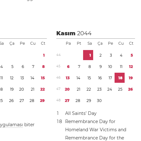
4
Kasım
2044
Sa
Ça
Pe
Cu
Ct
Pa
Pt
Sa
Ça
Pe
Cu
Ct
1
4
4
1
2
3
4
5
4
5
6
7
8
4
5
6
7
8
9
1
0
1
1
1
2
1
1
1
2
1
3
1
4
1
5
4
6
1
3
1
4
1
5
1
6
1
7
1
8
1
9
1
8
1
9
2
0
2
1
2
2
4
7
2
0
2
1
2
2
2
3
2
4
2
5
2
6
2
5
2
6
2
7
2
8
2
9
4
8
2
7
2
8
2
9
3
0
1
All Saints’ Day
1
8
Remembrance Day for
 uygulaması
biter
Homeland War Victims and
Remembrance Day for the