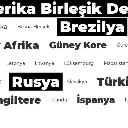
ika Birleşik De
Brezilya
ika
Bosna-Hersek
 Afrika
Güney Kore
Gürc
Letonya
Litvanya
Lüksemburg
Macarista
Rusya
Türk
a
Slovakya
ngiltere
İspanya
İrlanda
İ