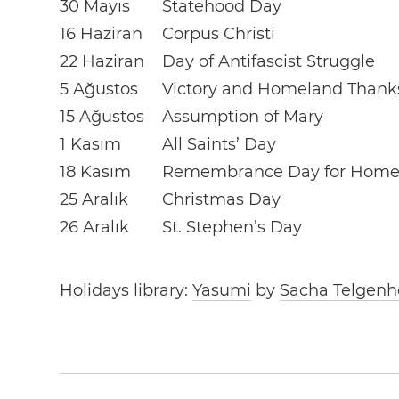
30 Mayıs
Statehood Day
16 Haziran
Corpus Christi
22 Haziran
Day of Antifascist Struggle
5 Ağustos
Victory and Homeland Thanks
15 Ağustos
Assumption of Mary
1 Kasım
All Saints’ Day
18 Kasım
Remembrance Day for Homela
25 Aralık
Christmas Day
26 Aralık
St. Stephen’s Day
Holidays library:
Yasumi
by
Sacha Telgenh