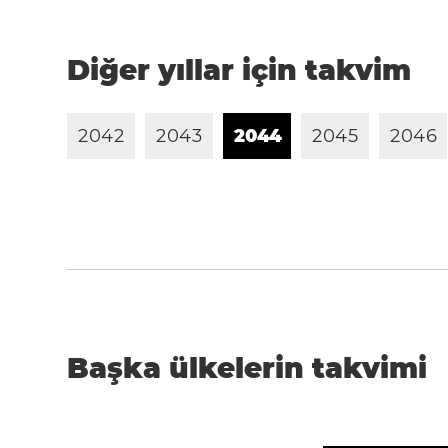
Diğer yıllar için takvim
2
0
4
2
2
0
4
3
2
0
4
4
2
0
4
5
2
0
4
6
Başka ülkelerin takvimi