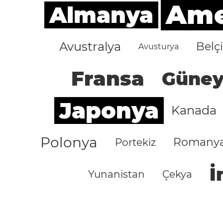
Amer
Almanya
Avustralya
Belç
Avusturya
Fransa
Güney
Japonya
Kanada
Polonya
Romany
Portekiz
İ
Yunanistan
Çekya