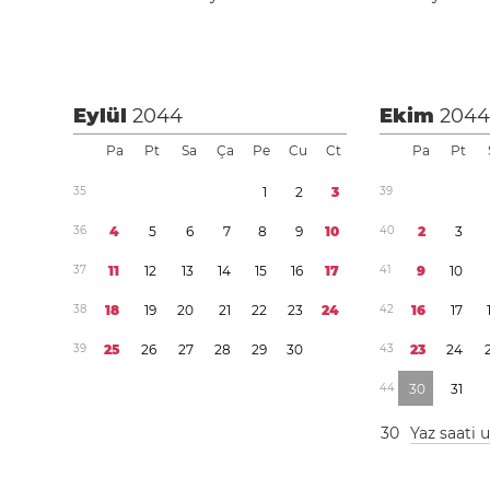
Eylül
2044
Ekim
204
Pa
Pt
Sa
Ça
Pe
Cu
Ct
Pa
Pt
3
5
1
2
3
3
9
3
6
4
5
6
7
8
9
1
0
4
0
2
3
3
7
1
1
1
2
1
3
1
4
1
5
1
6
1
7
4
1
9
1
0
3
8
1
8
1
9
2
0
2
1
2
2
2
3
2
4
4
2
1
6
1
7
3
9
2
5
2
6
2
7
2
8
2
9
3
0
4
3
2
3
2
4
4
4
3
0
3
1
3
0
Yaz saati