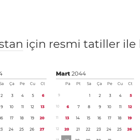
istan
için resmi tatiller ile 
4
Mart
2044
Sa
Ça
Pe
Cu
Ct
Pa
Pt
Sa
Ça
Pe
Cu
Ct
2
3
4
5
6
9
1
2
3
4
5
9
1
0
1
1
1
2
1
3
1
0
6
7
8
9
1
0
1
1
1
2
1
6
1
7
1
8
1
9
2
0
1
1
1
3
1
4
1
5
1
6
1
7
1
8
1
9
2
3
2
4
2
5
2
6
2
7
1
2
2
0
2
1
2
2
2
3
2
4
2
5
2
6