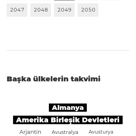
2
0
4
7
2
0
4
8
2
0
4
9
2
0
5
0
Başka ülkelerin takvimi
Almanya
Amerika Birleşik Devletleri
Arjantin
Avustralya
Avusturya