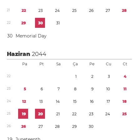
2
1
2
2
2
3
2
4
2
5
2
6
2
7
2
8
2
2
2
9
3
0
3
1
3
0
Memorial Day
Haziran
2044
Pa
Pt
Sa
Ça
Pe
Cu
Ct
2
2
1
2
3
4
2
3
5
6
7
8
9
1
0
1
1
2
4
1
2
1
3
1
4
1
5
1
6
1
7
1
8
2
5
1
9
2
0
2
1
2
2
2
3
2
4
2
5
2
6
2
6
2
7
2
8
2
9
3
0
1
9
Juneteenth