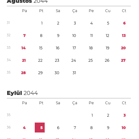
Ağustos
2044
Pa
Pt
Sa
Ça
Pe
Cu
Ct
3
1
1
2
3
4
5
6
3
2
7
8
9
1
0
1
1
1
2
1
3
3
3
1
4
1
5
1
6
1
7
1
8
1
9
2
0
3
4
2
1
2
2
2
3
2
4
2
5
2
6
2
7
3
5
2
8
2
9
3
0
3
1
Eylül
2044
Pa
Pt
Sa
Ça
Pe
Cu
Ct
3
5
1
2
3
3
6
4
5
6
7
8
9
1
0