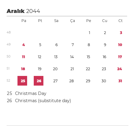
Aralık
2044
Pa
Pt
Sa
Ça
Pe
Cu
Ct
4
8
1
2
3
4
9
4
5
6
7
8
9
1
0
5
0
1
1
1
2
1
3
1
4
1
5
1
6
1
7
5
1
1
8
1
9
2
0
2
1
2
2
2
3
2
4
5
2
2
5
2
6
2
7
2
8
2
9
3
0
3
1
2
5
Christmas Day
2
6
Christmas (substitute day)