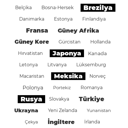
Brezilya
Belçika
Bosna-Hersek
Danimarka
Estonya
Finlandiya
Fransa
Güney Afrika
Güney Kore
Gürcistan
Hollanda
Japonya
Hırvatistan
Kanada
Letonya
Litvanya
Lüksemburg
Meksika
Macaristan
Norveç
Polonya
Portekiz
Romanya
Rusya
Türkiye
Slovakya
Ukrayna
Yeni Zelanda
Yunanistan
İngiltere
Çekya
İrlanda