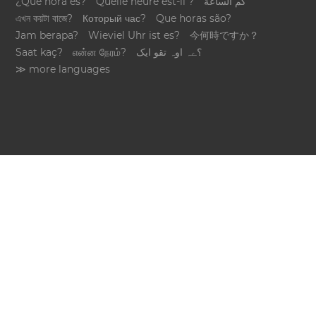
¿Qué hora es?
Quelle heure est-il ?
كم الساعة
এখন কয়টা বাজে?
Который час?
Que horas são?
Jam berapa?
Wieviel Uhr ist es?
今何時ですか？
Saat kaç?
என்ன நேரம்?
؟ےہ اوہ تقو ایک
≫ more languages