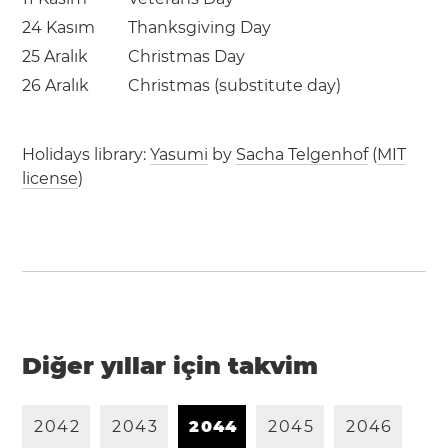
24 Kasım
Thanksgiving Day
25 Aralık
Christmas Day
26 Aralık
Christmas (substitute day)
Holidays library:
Yasumi
by
Sacha Telgenhof
(
MIT
license
)
Diğer yıllar için takvim
2
0
4
2
2
0
4
3
2
0
4
4
2
0
4
5
2
0
4
6