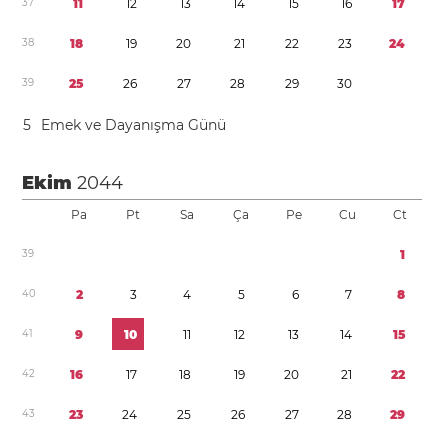
3
7
1
1
1
2
1
3
1
4
1
5
1
6
1
7
3
8
1
8
1
9
2
0
2
1
2
2
2
3
2
4
3
9
2
5
2
6
2
7
2
8
2
9
3
0
5
Emek ve Dayanışma Günü
Ekim
2044
Pa
Pt
Sa
Ça
Pe
Cu
Ct
3
9
1
4
0
2
3
4
5
6
7
8
4
1
9
1
0
1
1
1
2
1
3
1
4
1
5
4
2
1
6
1
7
1
8
1
9
2
0
2
1
2
2
4
3
2
3
2
4
2
5
2
6
2
7
2
8
2
9