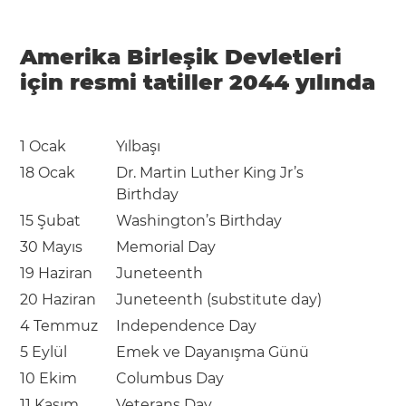
Amerika Birleşik Devletleri
için resmi tatiller 2044 yılında
1 Ocak
Yılbaşı
18 Ocak
Dr. Martin Luther King Jr’s
Birthday
15 Şubat
Washington’s Birthday
30 Mayıs
Memorial Day
19 Haziran
Juneteenth
20 Haziran
Juneteenth (substitute day)
4 Temmuz
Independence Day
5 Eylül
Emek ve Dayanışma Günü
10 Ekim
Columbus Day
11 Kasım
Veterans Day