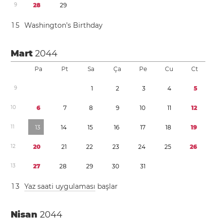
9
2
8
2
9
1
5
Washington’s Birthday
Mart
2044
Pa
Pt
Sa
Ça
Pe
Cu
Ct
9
1
2
3
4
5
1
0
6
7
8
9
1
0
1
1
1
2
1
1
1
3
1
4
1
5
1
6
1
7
1
8
1
9
1
2
2
0
2
1
2
2
2
3
2
4
2
5
2
6
1
3
2
7
2
8
2
9
3
0
3
1
1
3
Yaz saati uygulaması
başlar
Nisan
2044