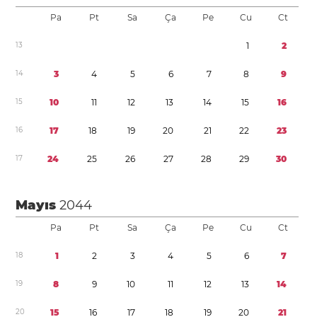
Pa
Pt
Sa
Ça
Pe
Cu
Ct
1
3
1
2
1
4
3
4
5
6
7
8
9
1
5
1
0
1
1
1
2
1
3
1
4
1
5
1
6
1
6
1
7
1
8
1
9
2
0
2
1
2
2
2
3
1
7
2
4
2
5
2
6
2
7
2
8
2
9
3
0
Mayıs
2044
Pa
Pt
Sa
Ça
Pe
Cu
Ct
1
8
1
2
3
4
5
6
7
1
9
8
9
1
0
1
1
1
2
1
3
1
4
2
0
1
5
1
6
1
7
1
8
1
9
2
0
2
1