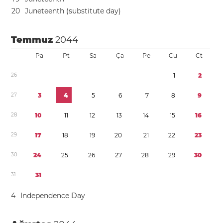
2
0
Juneteenth (substitute day)
Temmuz
2044
Pa
Pt
Sa
Ça
Pe
Cu
Ct
2
6
1
2
2
7
3
4
5
6
7
8
9
2
8
1
0
1
1
1
2
1
3
1
4
1
5
1
6
2
9
1
7
1
8
1
9
2
0
2
1
2
2
2
3
3
0
2
4
2
5
2
6
2
7
2
8
2
9
3
0
3
1
3
1
4
Independence Day