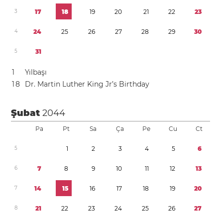
3
1
7
1
8
1
9
2
0
2
1
2
2
2
3
4
2
4
2
5
2
6
2
7
2
8
2
9
3
0
5
3
1
1
Yılbaşı
1
8
Dr. Martin Luther King Jr’s Birthday
Şubat
2044
Pa
Pt
Sa
Ça
Pe
Cu
Ct
5
1
2
3
4
5
6
6
7
8
9
1
0
1
1
1
2
1
3
7
1
4
1
5
1
6
1
7
1
8
1
9
2
0
8
2
1
2
2
2
3
2
4
2
5
2
6
2
7