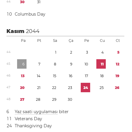
4
4
3
0
3
1
1
0
Columbus Day
Kasım
2044
Pa
Pt
Sa
Ça
Pe
Cu
Ct
4
4
1
2
3
4
5
4
5
6
7
8
9
1
0
1
1
1
2
4
6
1
3
1
4
1
5
1
6
1
7
1
8
1
9
4
7
2
0
2
1
2
2
2
3
2
4
2
5
2
6
4
8
2
7
2
8
2
9
3
0
6
Yaz saati uygulaması
biter
1
1
Veterans Day
2
4
Thanksgiving Day