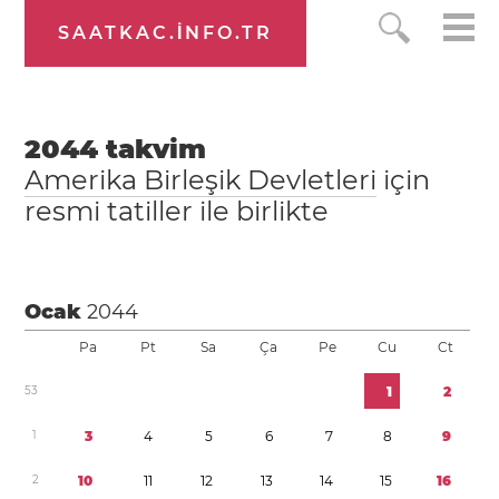
SAATKAC.INFO.TR
2044
takvim
Amerika Birleşik Devletleri
için
resmi tatiller ile birlikte
Ocak
2044
Pa
Pt
Sa
Ça
Pe
Cu
Ct
5
3
1
2
1
3
4
5
6
7
8
9
2
1
0
1
1
1
2
1
3
1
4
1
5
1
6