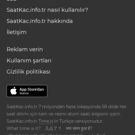
SaatKac.info.tr nasıl kullanılır?
SaatKac.info.tr hakkında
İletişim
Reklam verin
Kullanım şartları
Gizlilik politikası
SaatKac.info.tr 7 milyondan fazla lokasyonda 58 dilde her
saat dilimi için tam ve resmi atom saati bilgisini içerir.
SaatKac.info.tr
Time.is
'in Türkçe versiyonudur.
What time is it?
几点了？
क्या समय हुआ है?