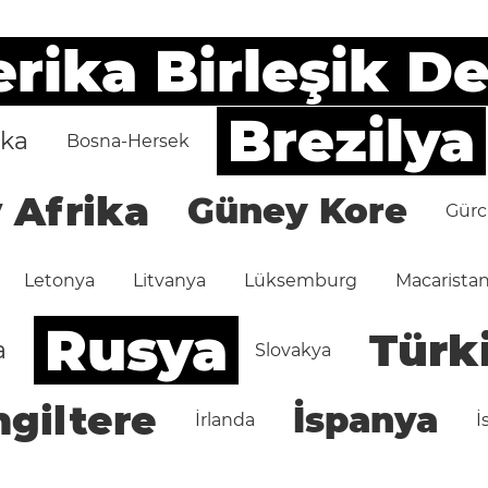
ika Birleşik De
Brezilya
ika
Bosna-Hersek
 Afrika
Güney Kore
Gürc
Letonya
Litvanya
Lüksemburg
Macarista
Rusya
Türk
a
Slovakya
ngiltere
İspanya
İrlanda
İ