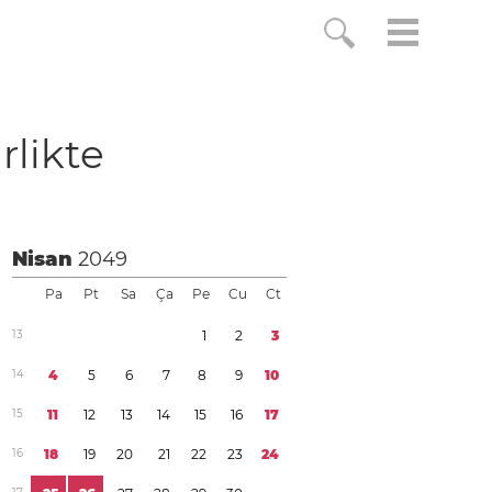
irlikte
Nisan
2049
Pa
Pt
Sa
Ça
Pe
Cu
Ct
1
3
1
2
3
1
4
4
5
6
7
8
9
1
0
1
5
1
1
1
2
1
3
1
4
1
5
1
6
1
7
1
6
1
8
1
9
2
0
2
1
2
2
2
3
2
4