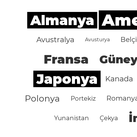
Amer
Almanya
Avustralya
Belç
Avusturya
Fransa
Güney
Japonya
Kanada
Polonya
Romany
Portekiz
İ
Yunanistan
Çekya