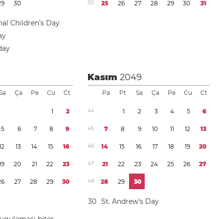
2
9
3
0
3
0
2
5
2
6
2
7
2
8
2
9
3
0
3
1
nal Children’s Day
ay
day
Kasım
2049
Sa
Ça
Pe
Cu
Ct
Pa
Pt
Sa
Ça
Pe
Cu
Ct
1
2
4
4
1
2
3
4
5
6
5
6
7
8
9
4
5
7
8
9
1
0
1
1
1
2
1
3
1
2
1
3
1
4
1
5
1
6
4
6
1
4
1
5
1
6
1
7
1
8
1
9
2
0
1
9
2
0
2
1
2
2
2
3
4
7
2
1
2
2
2
3
2
4
2
5
2
6
2
7
2
6
2
7
2
8
2
9
3
0
4
8
2
8
2
9
3
0
3
0
St. Andrew’s Day