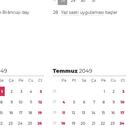
1
3
2
8
2
9
3
0
3
1
n Brâncuși day
2
8
Yaz saati uygulaması
başlar
049
Temmuz
2049
Sa
Ça
Pe
Cu
Ct
Pa
Pt
Sa
Ça
Pe
Cu
Ct
1
2
3
4
5
2
6
1
2
3
8
9
1
0
1
1
1
2
2
7
4
5
6
7
8
9
1
0
1
5
1
6
1
7
1
8
1
9
2
8
1
1
1
2
1
3
1
4
1
5
1
6
1
7
2
2
2
3
2
4
2
5
2
6
2
9
1
8
1
9
2
0
2
1
2
2
2
3
2
4