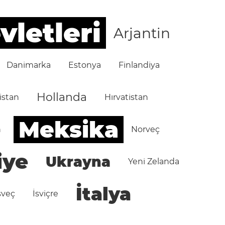
vletleri
Arjantin
Danimarka
Estonya
Finlandiya
Hollanda
istan
Hırvatistan
Meksika
n
Norveç
iye
Ukrayna
Yeni Zelanda
İtalya
sveç
İsviçre