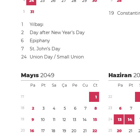
4
2
4
2
5
2
6
2
7
2
8
2
9
3
0
9
2
8
5
3
1
1
9
Constanti
1
Yılbaşı
2
Day after New Year’s Day
6
Epiphany
7
St. John’s Day
2
4
Union Day / Small Union
Mayıs
2049
Haziran
2
Pa
Pt
Sa
Ça
Pe
Cu
Ct
Pa
Pt
1
7
1
2
2
1
8
2
3
4
5
6
7
8
2
3
6
7
1
9
9
1
0
1
1
1
2
1
3
1
4
1
5
2
4
1
3
1
4
2
0
1
6
1
7
1
8
1
9
2
0
2
1
2
2
2
5
2
0
2
1