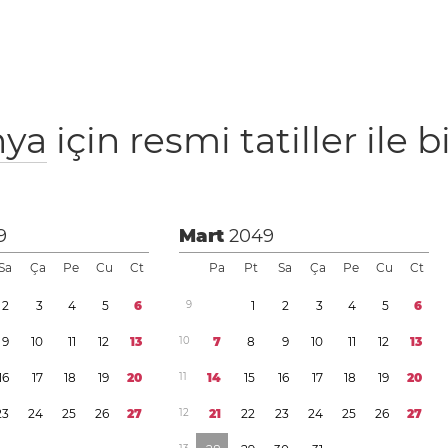
ya
için resmi tatiller ile b
9
Mart
2049
Sa
Ça
Pe
Cu
Ct
Pa
Pt
Sa
Ça
Pe
Cu
Ct
2
3
4
5
6
9
1
2
3
4
5
6
9
1
0
1
1
1
2
1
3
1
0
7
8
9
1
0
1
1
1
2
1
3
1
6
1
7
1
8
1
9
2
0
1
1
1
4
1
5
1
6
1
7
1
8
1
9
2
0
2
3
2
4
2
5
2
6
2
7
1
2
2
1
2
2
2
3
2
4
2
5
2
6
2
7