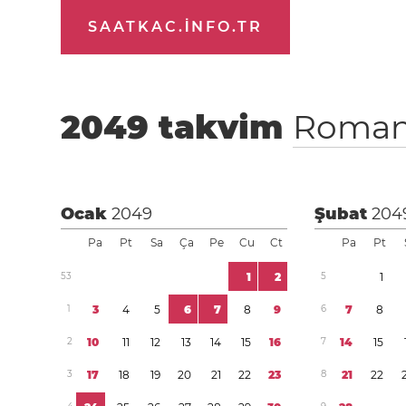
SAATKAC.INFO.TR
2049
takvim
Roman
Ocak
2049
Şubat
204
Pa
Pt
Sa
Ça
Pe
Cu
Ct
Pa
Pt
5
3
1
2
5
1
1
3
4
5
6
7
8
9
6
7
8
2
1
0
1
1
1
2
1
3
1
4
1
5
1
6
7
1
4
1
5
3
1
7
1
8
1
9
2
0
2
1
2
2
2
3
8
2
1
2
2