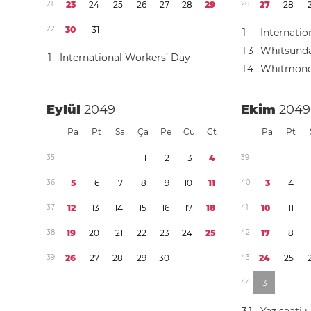
2
1
2
3
2
4
2
5
2
6
2
7
2
8
2
9
2
6
2
7
2
8
2
2
3
0
3
1
1
Internatio
1
3
Whitsund
1
International Workers’ Day
1
4
Whitmon
Eylül
2049
Ekim
2049
Pa
Pt
Sa
Ça
Pe
Cu
Ct
Pa
Pt
3
5
1
2
3
4
3
9
3
6
5
6
7
8
9
1
0
1
1
4
0
3
4
3
7
1
2
1
3
1
4
1
5
1
6
1
7
1
8
4
1
1
0
1
1
3
8
1
9
2
0
2
1
2
2
2
3
2
4
2
5
4
2
1
7
1
8
3
9
2
6
2
7
2
8
2
9
3
0
4
3
2
4
2
5
4
4
3
1