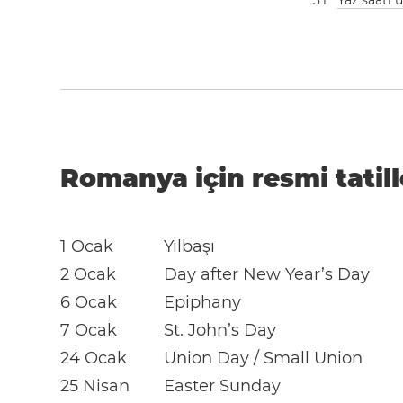
3
1
Yaz saati
Romanya için resmi tatill
1 Ocak
Yılbaşı
2 Ocak
Day after New Year’s Day
6 Ocak
Epiphany
7 Ocak
St. John’s Day
24 Ocak
Union Day / Small Union
25 Nisan
Easter Sunday