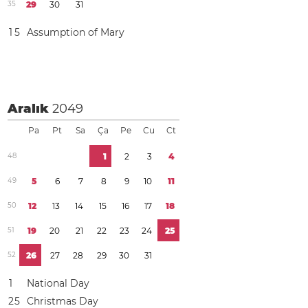
3
5
2
9
3
0
3
1
1
5
Assumption of Mary
Aralık
2049
Pa
Pt
Sa
Ça
Pe
Cu
Ct
4
8
1
2
3
4
4
9
5
6
7
8
9
1
0
1
1
5
0
1
2
1
3
1
4
1
5
1
6
1
7
1
8
5
1
1
9
2
0
2
1
2
2
2
3
2
4
2
5
5
2
2
6
2
7
2
8
2
9
3
0
3
1
1
National Day
2
5
Christmas Day