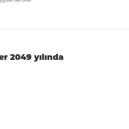
 uygulaması
biter
er 2049 yılında