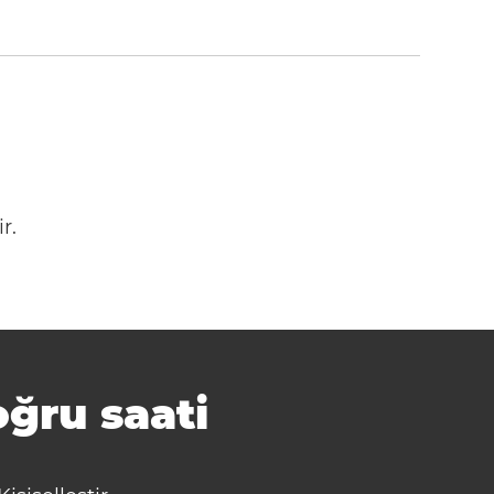
r.
ğru saati