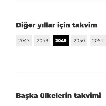
Diğer yıllar için takvim
2
0
4
7
2
0
4
8
2
0
4
9
2
0
5
0
2
0
5
1
Başka ülkelerin takvimi