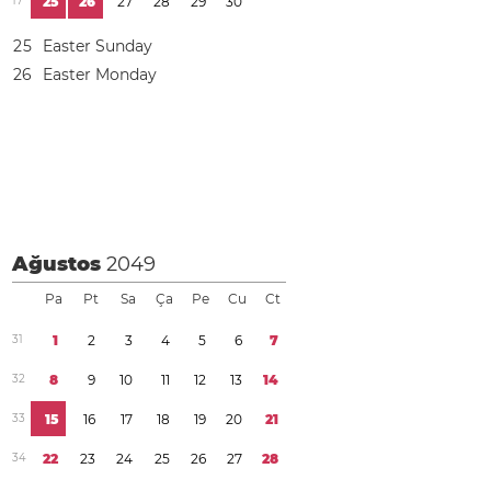
1
7
2
5
2
6
2
7
2
8
2
9
3
0
2
5
Easter Sunday
2
6
Easter Monday
Ağustos
2049
Pa
Pt
Sa
Ça
Pe
Cu
Ct
3
1
1
2
3
4
5
6
7
3
2
8
9
1
0
1
1
1
2
1
3
1
4
3
3
1
5
1
6
1
7
1
8
1
9
2
0
2
1
3
4
2
2
2
3
2
4
2
5
2
6
2
7
2
8