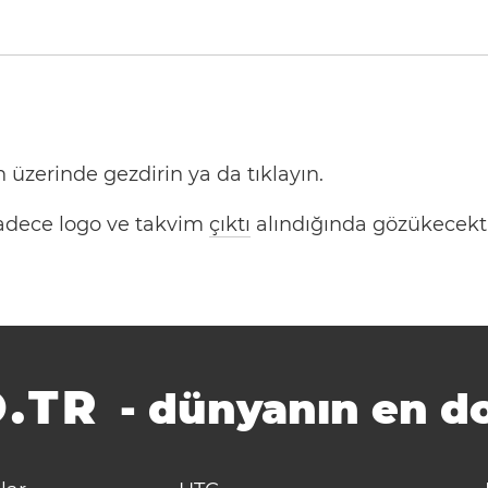
 üzerinde gezdirin ya da tıklayın.
 Sadece logo ve takvim
çıktı
alındığında gözükecekti
.TR
-
dünyanın en do