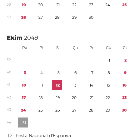
3
8
1
9
2
0
2
1
2
2
2
3
2
4
2
5
3
9
2
6
2
7
2
8
2
9
3
0
Ekim
2049
Pa
Pt
Sa
Ça
Pe
Cu
Ct
3
9
1
2
4
0
3
4
5
6
7
8
9
4
1
1
0
1
1
1
2
1
3
1
4
1
5
1
6
4
2
1
7
1
8
1
9
2
0
2
1
2
2
2
3
4
3
2
4
2
5
2
6
2
7
2
8
2
9
3
0
4
4
3
1
1
2
Festa Nacional d’Espanya