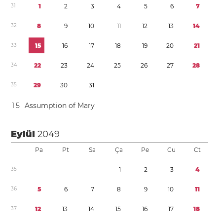
3
1
1
2
3
4
5
6
7
3
2
8
9
1
0
1
1
1
2
1
3
1
4
3
3
1
5
1
6
1
7
1
8
1
9
2
0
2
1
3
4
2
2
2
3
2
4
2
5
2
6
2
7
2
8
3
5
2
9
3
0
3
1
1
5
Assumption of Mary
Eylül
2049
Pa
Pt
Sa
Ça
Pe
Cu
Ct
3
5
1
2
3
4
3
6
5
6
7
8
9
1
0
1
1
3
7
1
2
1
3
1
4
1
5
1
6
1
7
1
8