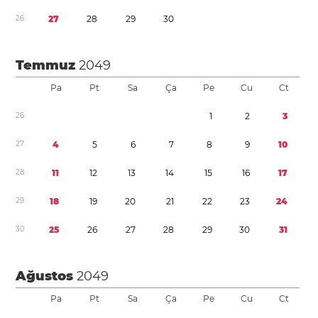
2
6
2
7
2
8
2
9
3
0
Temmuz
2049
Pa
Pt
Sa
Ça
Pe
Cu
Ct
2
6
1
2
3
2
7
4
5
6
7
8
9
1
0
2
8
1
1
1
2
1
3
1
4
1
5
1
6
1
7
2
9
1
8
1
9
2
0
2
1
2
2
2
3
2
4
3
0
2
5
2
6
2
7
2
8
2
9
3
0
3
1
Ağustos
2049
Pa
Pt
Sa
Ça
Pe
Cu
Ct