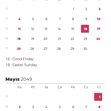
1
3
1
2
3
1
4
4
5
6
7
8
9
1
0
1
5
1
1
1
2
1
3
1
4
1
5
1
6
1
7
1
6
1
8
1
9
2
0
2
1
2
2
2
3
2
4
1
7
2
5
2
6
2
7
2
8
2
9
3
0
1
6
Good Friday
1
8
Easter Sunday
Mayıs
2049
Pa
Pt
Sa
Ça
Pe
Cu
Ct
1
7
1
1
8
2
3
4
5
6
7
8