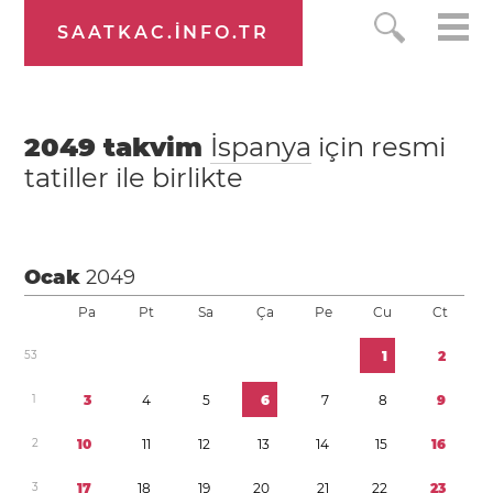
SAATKAC.INFO.TR
2049
takvim
İspanya
için resmi
tatiller ile birlikte
Ocak
2049
Pa
Pt
Sa
Ça
Pe
Cu
Ct
5
3
1
2
1
3
4
5
6
7
8
9
2
1
0
1
1
1
2
1
3
1
4
1
5
1
6
3
1
7
1
8
1
9
2
0
2
1
2
2
2
3