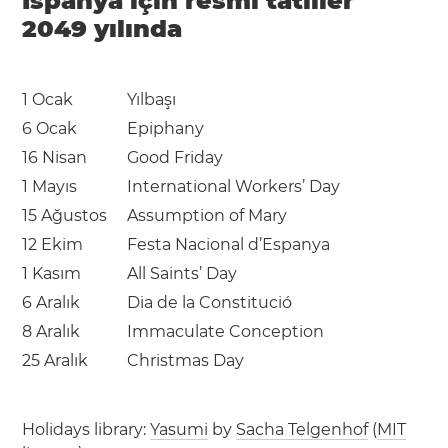
İspanya için resmi tatiller
2049 yılında
1 Ocak
Yılbaşı
6 Ocak
Epiphany
16 Nisan
Good Friday
1 Mayıs
International Workers’ Day
15 Ağustos
Assumption of Mary
12 Ekim
Festa Nacional d’Espanya
1 Kasım
All Saints’ Day
6 Aralık
Dia de la Constitució
8 Aralık
Immaculate Conception
25 Aralık
Christmas Day
Holidays library:
Yasumi
by
Sacha Telgenhof
(
MIT