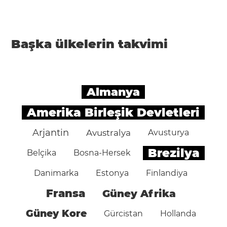
Başka ülkelerin takvimi
Almanya
Amerika Birleşik Devletleri
Arjantin
Avustralya
Avusturya
Brezilya
Belçika
Bosna-Hersek
Danimarka
Estonya
Finlandiya
Fransa
Güney Afrika
Güney Kore
Gürcistan
Hollanda