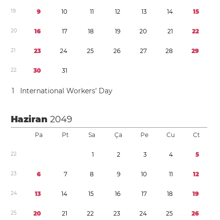
1
9
9
1
0
1
1
1
2
1
3
1
4
1
5
2
0
1
6
1
7
1
8
1
9
2
0
2
1
2
2
2
1
2
3
2
4
2
5
2
6
2
7
2
8
2
9
2
2
3
0
3
1
1
International Workers’ Day
Haziran
2049
Pa
Pt
Sa
Ça
Pe
Cu
Ct
2
2
1
2
3
4
5
2
3
6
7
8
9
1
0
1
1
1
2
2
4
1
3
1
4
1
5
1
6
1
7
1
8
1
9
2
5
2
0
2
1
2
2
2
3
2
4
2
5
2
6