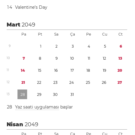
1
4
Valentine’s Day
Mart
2049
Pa
Pt
Sa
Ça
Pe
Cu
Ct
9
1
2
3
4
5
6
1
0
7
8
9
1
0
1
1
1
2
1
3
1
1
1
4
1
5
1
6
1
7
1
8
1
9
2
0
1
2
2
1
2
2
2
3
2
4
2
5
2
6
2
7
1
3
2
8
2
9
3
0
3
1
2
8
Yaz saati uygulaması
başlar
Nisan
2049
Pa
Pt
Sa
Ça
Pe
Cu
Ct