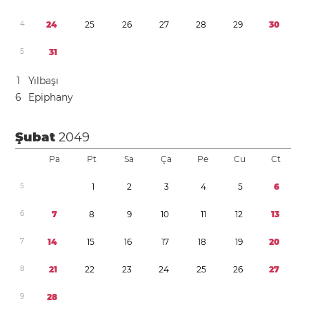
4
2
4
2
5
2
6
2
7
2
8
2
9
3
0
5
3
1
1
Yılbaşı
6
Epiphany
Şubat
2049
Pa
Pt
Sa
Ça
Pe
Cu
Ct
5
1
2
3
4
5
6
6
7
8
9
1
0
1
1
1
2
1
3
7
1
4
1
5
1
6
1
7
1
8
1
9
2
0
8
2
1
2
2
2
3
2
4
2
5
2
6
2
7
9
2
8