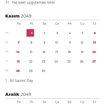
3
1
Yaz saati uygulaması
biter
Kasım
2049
Pa
Pt
Sa
Ça
Pe
Cu
Ct
4
4
1
2
3
4
5
6
4
5
7
8
9
1
0
1
1
1
2
1
3
4
6
1
4
1
5
1
6
1
7
1
8
1
9
2
0
4
7
2
1
2
2
2
3
2
4
2
5
2
6
2
7
4
8
2
8
2
9
3
0
1
All Saints’ Day
Aralık
2049
Pa
Pt
Sa
Ça
Pe
Cu
Ct