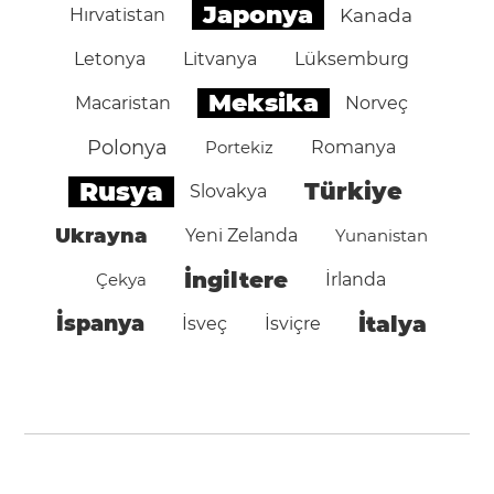
Japonya
Hırvatistan
Kanada
Letonya
Litvanya
Lüksemburg
Meksika
Macaristan
Norveç
Polonya
Portekiz
Romanya
Rusya
Türkiye
Slovakya
Ukrayna
Yeni Zelanda
Yunanistan
İngiltere
Çekya
İrlanda
İspanya
İtalya
İsveç
İsviçre