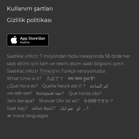
Kullanım şartları
Gizlilik politikası
SaatKac.info.tr 7 milyondan fazla lokasyonda 58 dilde her
saat dilimi için tam ve resmi atom saati bilgisini içerir.
SaatKac.info.tr
Time.is
'in Türkçe versiyonudur.
What time is it?
几点了？
क्या समय हुआ है?
¿Qué hora es?
Quelle heure est-il ?
كم الساعة
এখন কয়টা বাজে?
Который час?
Que horas são?
Jam berapa?
Wieviel Uhr ist es?
今何時ですか？
Saat kaç?
என்ன நேரம்?
؟ےہ اوہ تقو ایک
≫ more languages