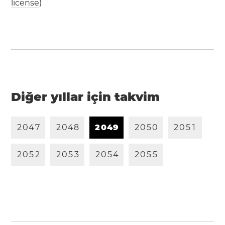
license
)
Diğer yıllar için takvim
2
0
4
7
2
0
4
8
2
0
4
9
2
0
5
0
2
0
5
1
2
0
5
2
2
0
5
3
2
0
5
4
2
0
5
5