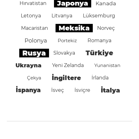
Japonya
Hırvatistan
Kanada
Letonya
Litvanya
Lüksemburg
Meksika
Macaristan
Norveç
Polonya
Portekiz
Romanya
Rusya
Türkiye
Slovakya
Ukrayna
Yeni Zelanda
Yunanistan
İngiltere
Çekya
İrlanda
İspanya
İtalya
İsveç
İsviçre