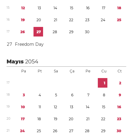
1
5
1
2
1
3
1
4
1
5
1
6
1
7
1
8
1
6
1
9
2
0
2
1
2
2
2
3
2
4
2
5
1
7
2
6
2
7
2
8
2
9
3
0
2
7
Freedom Day
Mayıs
2054
Pa
Pt
Sa
Ça
Pe
Cu
Ct
1
7
1
2
1
8
3
4
5
6
7
8
9
1
9
1
0
1
1
1
2
1
3
1
4
1
5
1
6
2
0
1
7
1
8
1
9
2
0
2
1
2
2
2
3
2
1
2
4
2
5
2
6
2
7
2
8
2
9
3
0