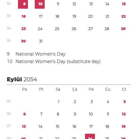
3
2
9
1
0
1
1
1
2
1
3
1
4
1
5
3
3
1
6
1
7
1
8
1
9
2
0
2
1
2
2
3
4
2
3
2
4
2
5
2
6
2
7
2
8
2
9
3
5
3
0
3
1
9
National Women’s Day
1
0
National Women’s Day (substitute day)
Eylül
2054
Pa
Pt
Sa
Ça
Pe
Cu
Ct
3
5
1
2
3
4
5
3
6
6
7
8
9
1
0
1
1
1
2
3
7
1
3
1
4
1
5
1
6
1
7
1
8
1
9
3
8
2
0
2
1
2
2
2
3
2
4
2
5
2
6