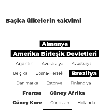
Başka ülkelerin takvimi
Almanya
Amerika Birleşik Devletleri
Arjantin
Avustralya
Avusturya
Brezilya
Belçika
Bosna-Hersek
Danimarka
Estonya
Finlandiya
Fransa
Güney Afrika
Güney Kore
Gürcistan
Hollanda