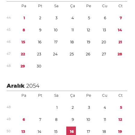
Pa
Pt
Sa
Ça
Pe
Cu
Ct
4
4
1
2
3
4
5
6
7
4
5
8
9
1
0
1
1
1
2
1
3
1
4
4
6
1
5
1
6
1
7
1
8
1
9
2
0
2
1
4
7
2
2
2
3
2
4
2
5
2
6
2
7
2
8
4
8
2
9
3
0
Aralık
2054
Pa
Pt
Sa
Ça
Pe
Cu
Ct
4
8
1
2
3
4
5
4
9
6
7
8
9
1
0
1
1
1
2
5
0
1
3
1
4
1
5
1
6
1
7
1
8
1
9