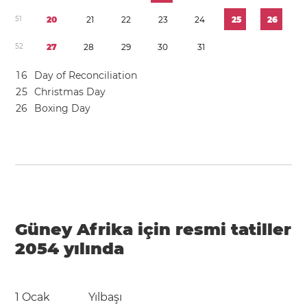
5
1
2
0
2
1
2
2
2
3
2
4
2
5
2
6
5
2
2
7
2
8
2
9
3
0
3
1
1
6
Day of Reconciliation
2
5
Christmas Day
2
6
Boxing Day
Güney Afrika için resmi tatiller
2054 yılında
1 Ocak
Yılbaşı