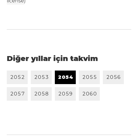
license
)
Diğer yıllar için takvim
2
0
5
2
2
0
5
3
2
0
5
4
2
0
5
5
2
0
5
6
2
0
5
7
2
0
5
8
2
0
5
9
2
0
6
0