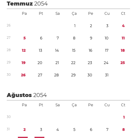
Temmuz
2054
Pa
Pt
Sa
Ça
Pe
Cu
Ct
2
6
1
2
3
4
2
7
5
6
7
8
9
1
0
1
1
2
8
1
2
1
3
1
4
1
5
1
6
1
7
1
8
2
9
1
9
2
0
2
1
2
2
2
3
2
4
2
5
3
0
2
6
2
7
2
8
2
9
3
0
3
1
Ağustos
2054
Pa
Pt
Sa
Ça
Pe
Cu
Ct
3
0
1
3
1
2
3
4
5
6
7
8