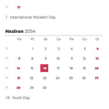
2
2
3
1
1
International Workers’ Day
Haziran
2054
Pa
Pt
Sa
Ça
Pe
Cu
Ct
2
2
1
2
3
4
5
6
2
3
7
8
9
1
0
1
1
1
2
1
3
2
4
1
4
1
5
1
6
1
7
1
8
1
9
2
0
2
5
2
1
2
2
2
3
2
4
2
5
2
6
2
7
2
6
2
8
2
9
3
0
1
6
Youth Day