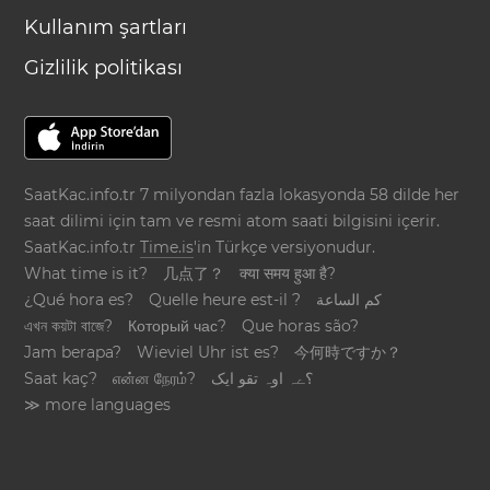
Kullanım şartları
Gizlilik politikası
SaatKac.info.tr 7 milyondan fazla lokasyonda 58 dilde her
saat dilimi için tam ve resmi atom saati bilgisini içerir.
SaatKac.info.tr
Time.is
'in Türkçe versiyonudur.
What time is it?
几点了？
क्या समय हुआ है?
¿Qué hora es?
Quelle heure est-il ?
كم الساعة
এখন কয়টা বাজে?
Который час?
Que horas são?
Jam berapa?
Wieviel Uhr ist es?
今何時ですか？
Saat kaç?
என்ன நேரம்?
؟ےہ اوہ تقو ایک
≫ more languages