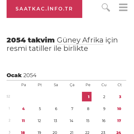
SAATKAC.INFO.TR
2054
takvim
Güney Afrika
için
resmi tatiller ile birlikte
Ocak
2054
Pa
Pt
Sa
Ça
Pe
Cu
Ct
5
2
1
2
3
1
4
5
6
7
8
9
1
0
2
1
1
1
2
1
3
1
4
1
5
1
6
1
7
3
1
8
1
9
2
0
2
1
2
2
2
3
2
4