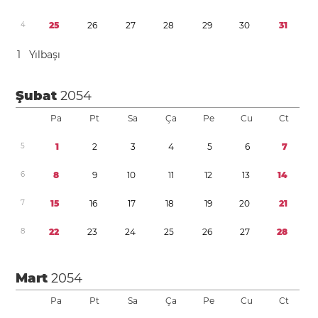
4
2
5
2
6
2
7
2
8
2
9
3
0
3
1
1
Yılbaşı
Şubat
2054
Pa
Pt
Sa
Ça
Pe
Cu
Ct
5
1
2
3
4
5
6
7
6
8
9
1
0
1
1
1
2
1
3
1
4
7
1
5
1
6
1
7
1
8
1
9
2
0
2
1
8
2
2
2
3
2
4
2
5
2
6
2
7
2
8
Mart
2054
Pa
Pt
Sa
Ça
Pe
Cu
Ct