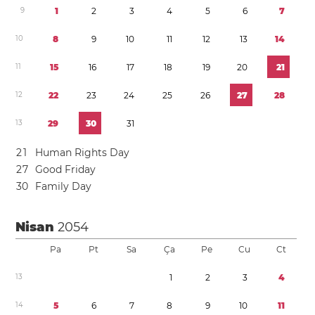
9
1
2
3
4
5
6
7
1
0
8
9
1
0
1
1
1
2
1
3
1
4
1
1
1
5
1
6
1
7
1
8
1
9
2
0
2
1
1
2
2
2
2
3
2
4
2
5
2
6
2
7
2
8
1
3
2
9
3
0
3
1
2
1
Human Rights Day
2
7
Good Friday
3
0
Family Day
Nisan
2054
Pa
Pt
Sa
Ça
Pe
Cu
Ct
1
3
1
2
3
4
1
4
5
6
7
8
9
1
0
1
1