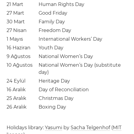
21 Mart
Human Rights Day
27 Mart
Good Friday
30 Mart
Family Day
27 Nisan
Freedom Day
1 Mayıs
International Workers’ Day
16 Haziran
Youth Day
9 Ağustos
National Women’s Day
10 Ağustos
National Women’s Day (substitute
day)
24 Eylül
Heritage Day
16 Aralık
Day of Reconciliation
25 Aralık
Christmas Day
26 Aralık
Boxing Day
Holidays library:
Yasumi
by
Sacha Telgenhof
(
MIT