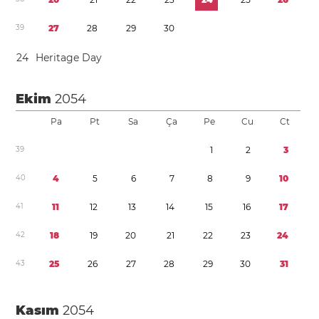
3
9
2
7
2
8
2
9
3
0
2
4
Heritage Day
Ekim
2054
Pa
Pt
Sa
Ça
Pe
Cu
Ct
3
9
1
2
3
4
0
4
5
6
7
8
9
1
0
4
1
1
1
1
2
1
3
1
4
1
5
1
6
1
7
4
2
1
8
1
9
2
0
2
1
2
2
2
3
2
4
4
3
2
5
2
6
2
7
2
8
2
9
3
0
3
1
Kasım
2054