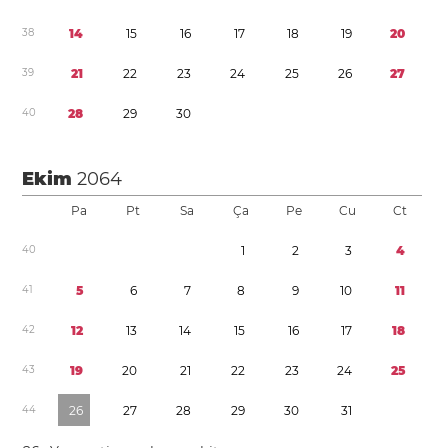
3
8
1
4
1
5
1
6
1
7
1
8
1
9
2
0
3
9
2
1
2
2
2
3
2
4
2
5
2
6
2
7
4
0
2
8
2
9
3
0
Ekim
2064
Pa
Pt
Sa
Ça
Pe
Cu
Ct
4
0
1
2
3
4
4
1
5
6
7
8
9
1
0
1
1
4
2
1
2
1
3
1
4
1
5
1
6
1
7
1
8
4
3
1
9
2
0
2
1
2
2
2
3
2
4
2
5
4
4
2
6
2
7
2
8
2
9
3
0
3
1