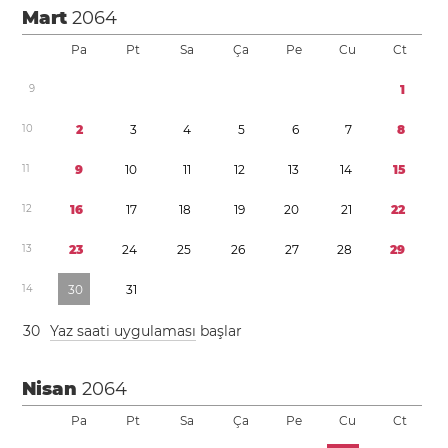
Mart
2064
Pa
Pt
Sa
Ça
Pe
Cu
Ct
9
1
1
0
2
3
4
5
6
7
8
1
1
9
1
0
1
1
1
2
1
3
1
4
1
5
1
2
1
6
1
7
1
8
1
9
2
0
2
1
2
2
1
3
2
3
2
4
2
5
2
6
2
7
2
8
2
9
1
4
3
0
3
1
3
0
Yaz saati uygulaması
başlar
Nisan
2064
Pa
Pt
Sa
Ça
Pe
Cu
Ct