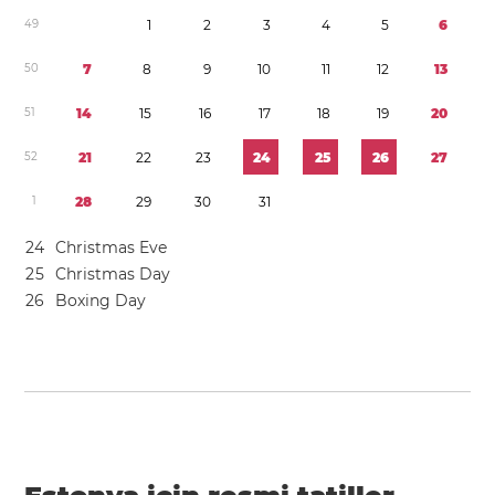
4
9
1
2
3
4
5
6
5
0
7
8
9
1
0
1
1
1
2
1
3
5
1
1
4
1
5
1
6
1
7
1
8
1
9
2
0
5
2
2
1
2
2
2
3
2
4
2
5
2
6
2
7
1
2
8
2
9
3
0
3
1
2
4
Christmas Eve
2
5
Christmas Day
2
6
Boxing Day