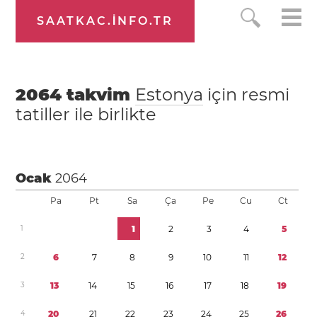
SAATKAC.INFO.TR
2064
takvim
Estonya
için resmi
tatiller ile birlikte
Ocak
2064
Pa
Pt
Sa
Ça
Pe
Cu
Ct
1
1
2
3
4
5
2
6
7
8
9
1
0
1
1
1
2
3
1
3
1
4
1
5
1
6
1
7
1
8
1
9
4
2
0
2
1
2
2
2
3
2
4
2
5
2
6