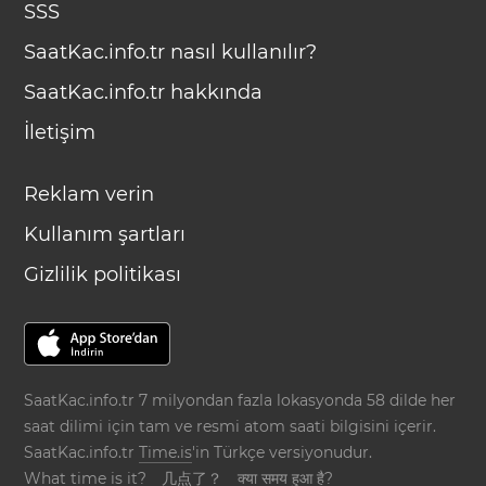
SSS
SaatKac.info.tr nasıl kullanılır?
SaatKac.info.tr hakkında
İletişim
Reklam verin
Kullanım şartları
Gizlilik politikası
SaatKac.info.tr 7 milyondan fazla lokasyonda 58 dilde her
saat dilimi için tam ve resmi atom saati bilgisini içerir.
SaatKac.info.tr
Time.is
'in Türkçe versiyonudur.
What time is it?
几点了？
क्या समय हुआ है?