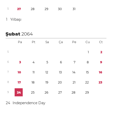
5
2
7
2
8
2
9
3
0
3
1
1
Yılbaşı
Şubat
2064
Pa
Pt
Sa
Ça
Pe
Cu
Ct
5
1
2
6
3
4
5
6
7
8
9
7
1
0
1
1
1
2
1
3
1
4
1
5
1
6
8
1
7
1
8
1
9
2
0
2
1
2
2
2
3
9
2
4
2
5
2
6
2
7
2
8
2
9
2
4
Independence Day