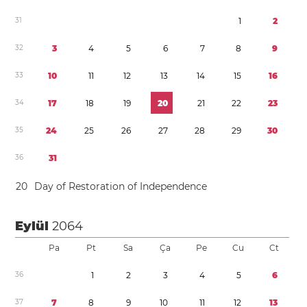
3
1
1
2
3
2
3
4
5
6
7
8
9
3
3
1
0
1
1
1
2
1
3
1
4
1
5
1
6
3
4
1
7
1
8
1
9
2
0
2
1
2
2
2
3
3
5
2
4
2
5
2
6
2
7
2
8
2
9
3
0
3
6
3
1
2
0
Day of Restoration of Independence
Eylül
2064
Pa
Pt
Sa
Ça
Pe
Cu
Ct
3
6
1
2
3
4
5
6
3
7
7
8
9
1
0
1
1
1
2
1
3