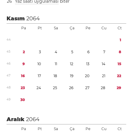
2
6
Yaz saati uygulaması
biter
Kasım
2064
Pa
Pt
Sa
Ça
Pe
Cu
Ct
4
4
1
4
5
2
3
4
5
6
7
8
4
6
9
1
0
1
1
1
2
1
3
1
4
1
5
4
7
1
6
1
7
1
8
1
9
2
0
2
1
2
2
4
8
2
3
2
4
2
5
2
6
2
7
2
8
2
9
4
9
3
0
Aralık
2064
Pa
Pt
Sa
Ça
Pe
Cu
Ct