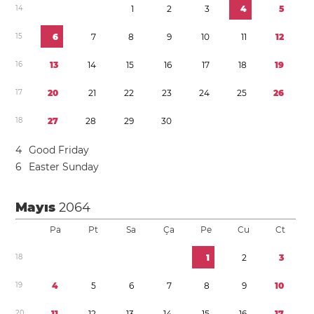
1
4
1
2
3
4
5
1
5
6
7
8
9
1
0
1
1
1
2
1
6
1
3
1
4
1
5
1
6
1
7
1
8
1
9
1
7
2
0
2
1
2
2
2
3
2
4
2
5
2
6
1
8
2
7
2
8
2
9
3
0
4
Good Friday
6
Easter Sunday
Mayıs
2064
Pa
Pt
Sa
Ça
Pe
Cu
Ct
1
8
1
2
3
1
9
4
5
6
7
8
9
1
0
2
0
1
1
1
2
1
3
1
4
1
5
1
6
1
7