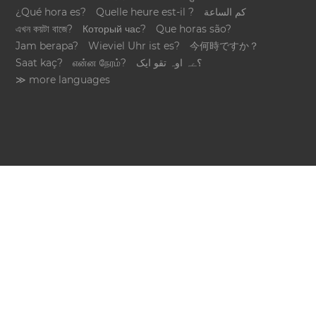
¿Qué hora es?
Quelle heure est-il ?
كم الساعة
এখন কয়টা বাজে?
Который час?
Que horas são?
Jam berapa?
Wieviel Uhr ist es?
今何時ですか？
Saat kaç?
என்ன நேரம்?
؟ےہ اوہ تقو ایک
≫ more languages