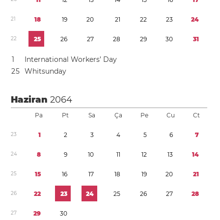
2
1
1
8
1
9
2
0
2
1
2
2
2
3
2
4
2
2
2
5
2
6
2
7
2
8
2
9
3
0
3
1
1
International Workers’ Day
2
5
Whitsunday
Haziran
2064
Pa
Pt
Sa
Ça
Pe
Cu
Ct
2
3
1
2
3
4
5
6
7
2
4
8
9
1
0
1
1
1
2
1
3
1
4
2
5
1
5
1
6
1
7
1
8
1
9
2
0
2
1
2
6
2
2
2
3
2
4
2
5
2
6
2
7
2
8
2
7
2
9
3
0