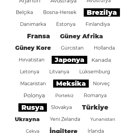
Arjantin
Avustralya
Avusturya
Brezilya
Belçika
Bosna-Hersek
Danimarka
Estonya
Finlandiya
Fransa
Güney Afrika
Güney Kore
Gürcistan
Hollanda
Japonya
Hırvatistan
Kanada
Letonya
Litvanya
Lüksemburg
Meksika
Macaristan
Norveç
Polonya
Portekiz
Romanya
Rusya
Türkiye
Slovakya
Ukrayna
Yeni Zelanda
Yunanistan
İngiltere
Çekya
İrlanda