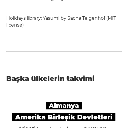
Holidays library:
Yasumi
by
Sacha Telgenhof
(
MIT
license
)
Başka ülkelerin takvimi
Almanya
Amerika Birleşik Devletleri