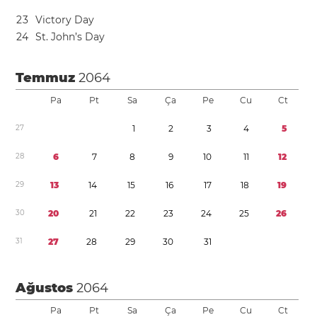
2
3
Victory Day
2
4
St. John’s Day
Temmuz
2064
Pa
Pt
Sa
Ça
Pe
Cu
Ct
2
7
1
2
3
4
5
2
8
6
7
8
9
1
0
1
1
1
2
2
9
1
3
1
4
1
5
1
6
1
7
1
8
1
9
3
0
2
0
2
1
2
2
2
3
2
4
2
5
2
6
3
1
2
7
2
8
2
9
3
0
3
1
Ağustos
2064
Pa
Pt
Sa
Ça
Pe
Cu
Ct