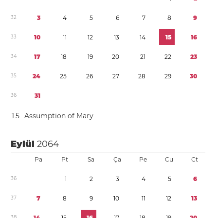
3
2
3
4
5
6
7
8
9
3
3
1
0
1
1
1
2
1
3
1
4
1
5
1
6
3
4
1
7
1
8
1
9
2
0
2
1
2
2
2
3
3
5
2
4
2
5
2
6
2
7
2
8
2
9
3
0
3
6
3
1
1
5
Assumption of Mary
Eylül
2064
Pa
Pt
Sa
Ça
Pe
Cu
Ct
3
6
1
2
3
4
5
6
3
7
7
8
9
1
0
1
1
1
2
1
3
3
8
1
4
1
5
1
6
1
7
1
8
1
9
2
0