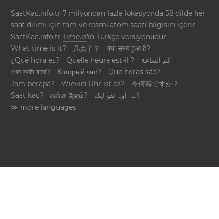
SaatKac.info.tr 7 milyondan fazla lokasyonda 58 dilde her
saat dilimi için tam ve resmi atom saati bilgisini içerir.
SaatKac.info.tr
Time.is
'in Türkçe versiyonudur.
What time is it?
几点了？
क्या समय हुआ है?
¿Qué hora es?
Quelle heure est-il ?
كم الساعة
এখন কয়টা বাজে?
Который час?
Que horas são?
Jam berapa?
Wieviel Uhr ist es?
今何時ですか？
Saat kaç?
என்ன நேரம்?
؟ےہ اوہ تقو ایک
≫ more languages