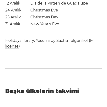
12 Aralık
Día de la Virgen de Guadalupe
24 Aralık
Christmas Eve
25 Aralık
Christmas Day
31 Aralık
New Year’s Eve
Holidays library:
Yasumi
by
Sacha Telgenhof
(
MIT
license
)
Başka ülkelerin takvimi