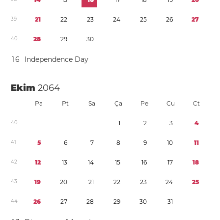
3
9
2
1
2
2
2
3
2
4
2
5
2
6
2
7
4
0
2
8
2
9
3
0
1
6
Independence Day
Ekim
2064
Pa
Pt
Sa
Ça
Pe
Cu
Ct
4
0
1
2
3
4
4
1
5
6
7
8
9
1
0
1
1
4
2
1
2
1
3
1
4
1
5
1
6
1
7
1
8
4
3
1
9
2
0
2
1
2
2
2
3
2
4
2
5
4
4
2
6
2
7
2
8
2
9
3
0
3
1