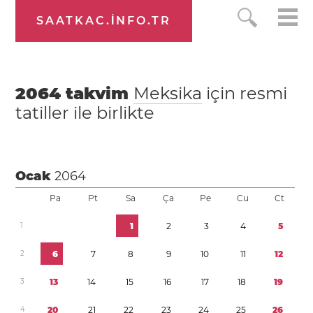
SAATKAC.INFO.TR
2064
takvim
Meksika
için resmi
tatiller ile birlikte
Ocak
2064
Pa
Pt
Sa
Ça
Pe
Cu
Ct
1
1
2
3
4
5
2
6
7
8
9
1
0
1
1
1
2
3
1
3
1
4
1
5
1
6
1
7
1
8
1
9
4
2
0
2
1
2
2
2
3
2
4
2
5
2
6