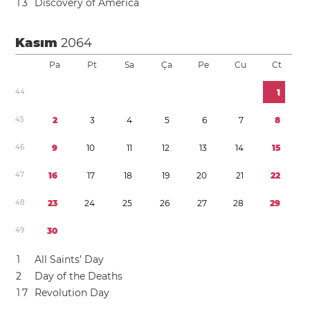
1
3
Discovery of America
Kasım
2064
Pa
Pt
Sa
Ça
Pe
Cu
Ct
4
4
1
4
5
2
3
4
5
6
7
8
4
6
9
1
0
1
1
1
2
1
3
1
4
1
5
4
7
1
6
1
7
1
8
1
9
2
0
2
1
2
2
4
8
2
3
2
4
2
5
2
6
2
7
2
8
2
9
4
9
3
0
1
All Saints’ Day
2
Day of the Deaths
1
7
Revolution Day