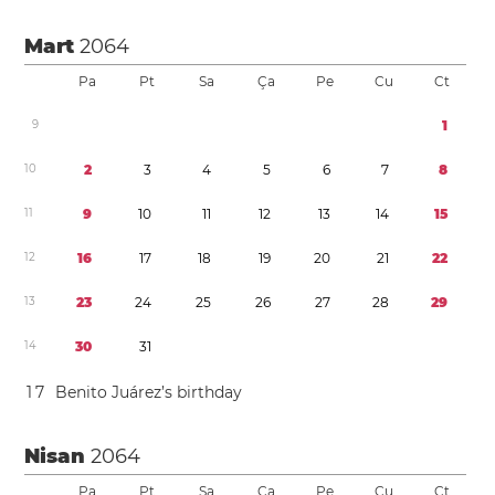
Mart
2064
Pa
Pt
Sa
Ça
Pe
Cu
Ct
9
1
1
0
2
3
4
5
6
7
8
1
1
9
1
0
1
1
1
2
1
3
1
4
1
5
1
2
1
6
1
7
1
8
1
9
2
0
2
1
2
2
1
3
2
3
2
4
2
5
2
6
2
7
2
8
2
9
1
4
3
0
3
1
1
7
Benito Juárez’s birthday
Nisan
2064
Pa
Pt
Sa
Ça
Pe
Cu
Ct