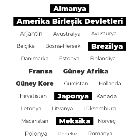
Almanya
Amerika Birleşik Devletleri
Arjantin
Avustralya
Avusturya
Brezilya
Belçika
Bosna-Hersek
Danimarka
Estonya
Finlandiya
Fransa
Güney Afrika
Güney Kore
Gürcistan
Hollanda
Japonya
Hırvatistan
Kanada
Letonya
Litvanya
Lüksemburg
Meksika
Macaristan
Norveç
Polonya
Portekiz
Romanya