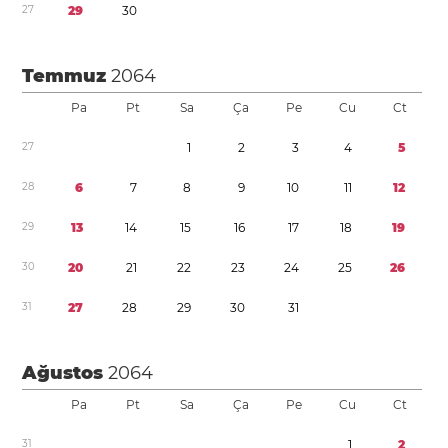
2
7
2
9
3
0
Temmuz
2064
Pa
Pt
Sa
Ça
Pe
Cu
Ct
2
7
1
2
3
4
5
2
8
6
7
8
9
1
0
1
1
1
2
2
9
1
3
1
4
1
5
1
6
1
7
1
8
1
9
3
0
2
0
2
1
2
2
2
3
2
4
2
5
2
6
3
1
2
7
2
8
2
9
3
0
3
1
Ağustos
2064
Pa
Pt
Sa
Ça
Pe
Cu
Ct
3
1
1
2