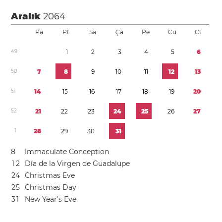
Aralık
2064
Pa
Pt
Sa
Ça
Pe
Cu
Ct
4
9
1
2
3
4
5
6
5
0
7
8
9
1
0
1
1
1
2
1
3
5
1
1
4
1
5
1
6
1
7
1
8
1
9
2
0
5
2
2
1
2
2
2
3
2
4
2
5
2
6
2
7
1
2
8
2
9
3
0
3
1
8
Immaculate Conception
1
2
Día de la Virgen de Guadalupe
2
4
Christmas Eve
2
5
Christmas Day
3
1
New Year’s Eve