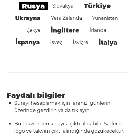
Rusya
Türkiye
Slovakya
Ukrayna
Yeni Zelanda
Yunanistan
İngiltere
Çekya
İrlanda
İspanya
İtalya
İsveç
İsviçre
Faydalı bilgiler
Süreyi hesaplamak için farenizi günlerin
üzerinde gezdirin ya da tıklayın.
Bu takvimden kolayca çıktı alınabilir! Sadece
logo ve takvim
çıktı
alındığında gözükecektir.