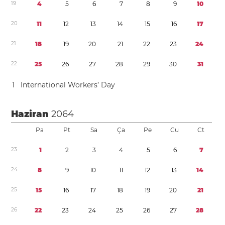
1
9
4
5
6
7
8
9
1
0
2
0
1
1
1
2
1
3
1
4
1
5
1
6
1
7
2
1
1
8
1
9
2
0
2
1
2
2
2
3
2
4
2
2
2
5
2
6
2
7
2
8
2
9
3
0
3
1
1
International Workers’ Day
Haziran
2064
Pa
Pt
Sa
Ça
Pe
Cu
Ct
2
3
1
2
3
4
5
6
7
2
4
8
9
1
0
1
1
1
2
1
3
1
4
2
5
1
5
1
6
1
7
1
8
1
9
2
0
2
1
2
6
2
2
2
3
2
4
2
5
2
6
2
7
2
8