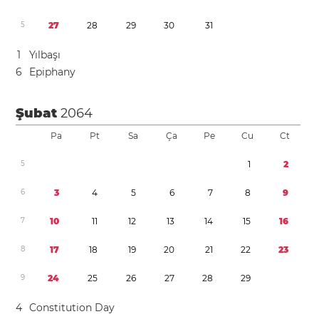
5
2
7
2
8
2
9
3
0
3
1
1
Yılbaşı
6
Epiphany
Şubat
2064
Pa
Pt
Sa
Ça
Pe
Cu
Ct
5
1
2
6
3
4
5
6
7
8
9
7
1
0
1
1
1
2
1
3
1
4
1
5
1
6
8
1
7
1
8
1
9
2
0
2
1
2
2
2
3
9
2
4
2
5
2
6
2
7
2
8
2
9
4
Constitution Day