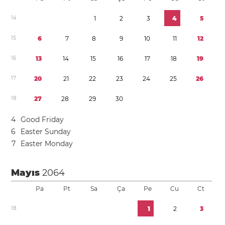
1
4
1
2
3
4
5
1
5
6
7
8
9
1
0
1
1
1
2
1
6
1
3
1
4
1
5
1
6
1
7
1
8
1
9
1
7
2
0
2
1
2
2
2
3
2
4
2
5
2
6
1
8
2
7
2
8
2
9
3
0
4
Good Friday
6
Easter Sunday
7
Easter Monday
Mayıs
2064
Pa
Pt
Sa
Ça
Pe
Cu
Ct
1
8
1
2
3