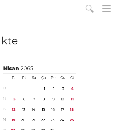
likte
Nisan
2065
Pa
Pt
Sa
Ça
Pe
Cu
Ct
1
3
1
2
3
4
1
4
5
6
7
8
9
1
0
1
1
1
5
1
2
1
3
1
4
1
5
1
6
1
7
1
8
1
6
1
9
2
0
2
1
2
2
2
3
2
4
2
5