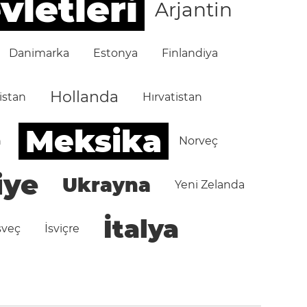
vletleri
Arjantin
Danimarka
Estonya
Finlandiya
Hollanda
istan
Hırvatistan
Meksika
n
Norveç
iye
Ukrayna
Yeni Zelanda
İtalya
sveç
İsviçre