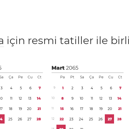
a
için resmi tatiller ile bir
5
Mart
2065
Sa
Ça
Pe
Cu
Ct
Pa
Pt
Sa
Ça
Pe
Cu
Ct
3
4
5
6
7
9
1
2
3
4
5
6
7
1
0
1
1
1
2
1
3
1
4
1
0
8
9
1
0
1
1
1
2
1
3
1
4
1
7
1
8
1
9
2
0
2
1
1
1
1
5
1
6
1
7
1
8
1
9
2
0
2
1
2
4
2
5
2
6
2
7
2
8
1
2
2
2
2
3
2
4
2
5
2
6
2
7
2
8