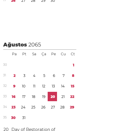
1
7
2
6
2
7
2
8
2
9
3
0
Ağustos
2065
Pa
Pt
Sa
Ça
Pe
Cu
Ct
3
0
1
3
1
2
3
4
5
6
7
8
3
2
9
1
0
1
1
1
2
1
3
1
4
1
5
3
3
1
6
1
7
1
8
1
9
2
0
2
1
2
2
3
4
2
3
2
4
2
5
2
6
2
7
2
8
2
9
3
5
3
0
3
1
2
0
Day of Restoration of