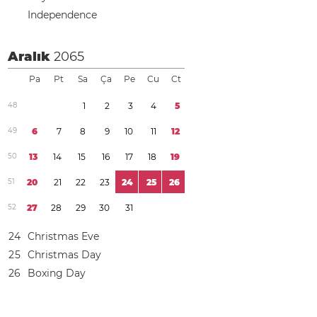
Independence
Aralık
2065
Pa
Pt
Sa
Ça
Pe
Cu
Ct
4
8
1
2
3
4
5
4
9
6
7
8
9
1
0
1
1
1
2
5
0
1
3
1
4
1
5
1
6
1
7
1
8
1
9
5
1
2
0
2
1
2
2
2
3
2
4
2
5
2
6
5
2
2
7
2
8
2
9
3
0
3
1
2
4
Christmas Eve
2
5
Christmas Day
2
6
Boxing Day