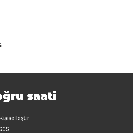
r.
ğru saati
Kişiselleştir
SSS