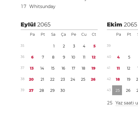
1
7
Whitsunday
Eylül
2065
Ekim
2065
Pa
Pt
Sa
Ça
Pe
Cu
Ct
Pa
Pt
3
5
1
2
3
4
5
3
9
3
6
6
7
8
9
1
0
1
1
1
2
4
0
4
5
3
7
1
3
1
4
1
5
1
6
1
7
1
8
1
9
4
1
1
1
1
2
3
8
2
0
2
1
2
2
2
3
2
4
2
5
2
6
4
2
1
8
1
9
3
9
2
7
2
8
2
9
3
0
4
3
2
5
2
6
2
5
Yaz saati