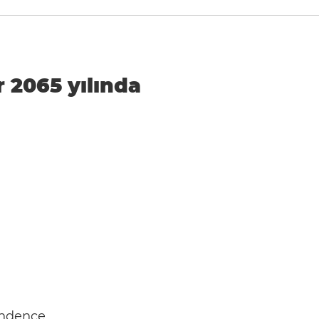
r 2065 yılında
endence