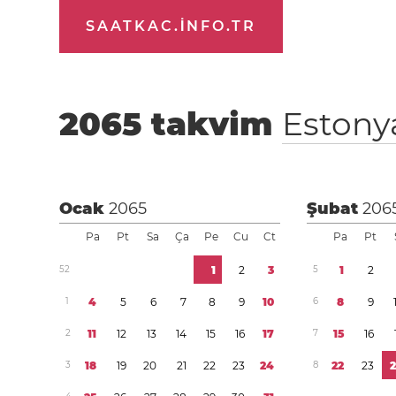
SAATKAC.INFO.TR
2065
takvim
Estony
Ocak
2065
Şubat
206
Pa
Pt
Sa
Ça
Pe
Cu
Ct
Pa
Pt
5
2
1
2
3
5
1
2
1
4
5
6
7
8
9
1
0
6
8
9
2
1
1
1
2
1
3
1
4
1
5
1
6
1
7
7
1
5
1
6
3
1
8
1
9
2
0
2
1
2
2
2
3
2
4
8
2
2
2
3