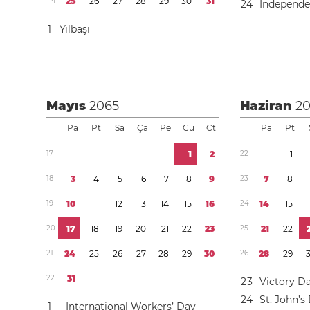
4
2
5
2
6
2
7
2
8
2
9
3
0
3
1
2
4
Independ
1
Yılbaşı
Mayıs
2065
Haziran
2
Pa
Pt
Sa
Ça
Pe
Cu
Ct
Pa
Pt
1
7
1
2
2
2
1
1
8
3
4
5
6
7
8
9
2
3
7
8
1
9
1
0
1
1
1
2
1
3
1
4
1
5
1
6
2
4
1
4
1
5
2
0
1
7
1
8
1
9
2
0
2
1
2
2
2
3
2
5
2
1
2
2
2
1
2
4
2
5
2
6
2
7
2
8
2
9
3
0
2
6
2
8
2
9
2
2
3
1
2
3
Victory D
2
4
St. John’s
1
International Workers’ Day