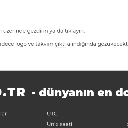
 üzerinde gezdirin ya da tıklayın.
 Sadece logo ve takvim
çıktı
alındığında gözükecekti
.TR
-
dünyanın en do
lar
UTC
Unix saati