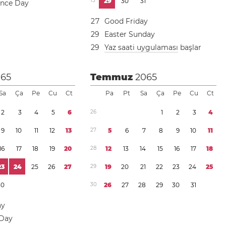
1
3
2
9
3
0
3
1
ence Day
2
7
Good Friday
2
9
Easter Sunday
2
9
Yaz saati uygulaması
başlar
065
Temmuz
2065
Sa
Ça
Pe
Cu
Ct
Pa
Pt
Sa
Ça
Pe
Cu
Ct
2
3
4
5
6
2
6
1
2
3
4
9
1
0
1
1
1
2
1
3
2
7
5
6
7
8
9
1
0
1
1
1
6
1
7
1
8
1
9
2
0
2
8
1
2
1
3
1
4
1
5
1
6
1
7
1
8
2
3
2
4
2
5
2
6
2
7
2
9
1
9
2
0
2
1
2
2
2
3
2
4
2
5
3
0
3
0
2
6
2
7
2
8
2
9
3
0
3
1
ay
 Day