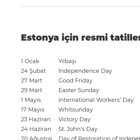
Estonya için resmi tatille
1 Ocak
Yılbaşı
24 Şubat
Independence Day
27 Mart
Good Friday
29 Mart
Easter Sunday
1 Mayıs
International Workers’ Day
17 Mayıs
Whitsunday
23 Haziran
Victory Day
24 Haziran
St. John’s Day
20 Ağustos
Day of Restoration of Indep