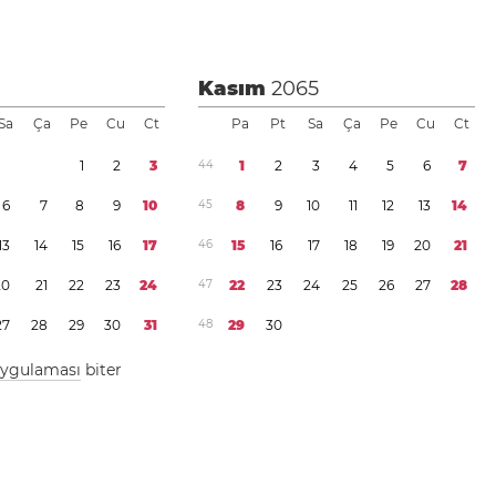
Kasım
2065
Sa
Ça
Pe
Cu
Ct
Pa
Pt
Sa
Ça
Pe
Cu
Ct
1
2
3
4
4
1
2
3
4
5
6
7
6
7
8
9
1
0
4
5
8
9
1
0
1
1
1
2
1
3
1
4
1
3
1
4
1
5
1
6
1
7
4
6
1
5
1
6
1
7
1
8
1
9
2
0
2
1
2
0
2
1
2
2
2
3
2
4
4
7
2
2
2
3
2
4
2
5
2
6
2
7
2
8
2
7
2
8
2
9
3
0
3
1
4
8
2
9
3
0
 uygulaması
biter