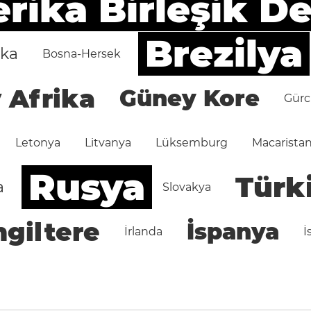
ika Birleşik De
Brezilya
ika
Bosna-Hersek
 Afrika
Güney Kore
Gürc
Letonya
Litvanya
Lüksemburg
Macarista
Rusya
Türk
a
Slovakya
ngiltere
İspanya
İrlanda
İ