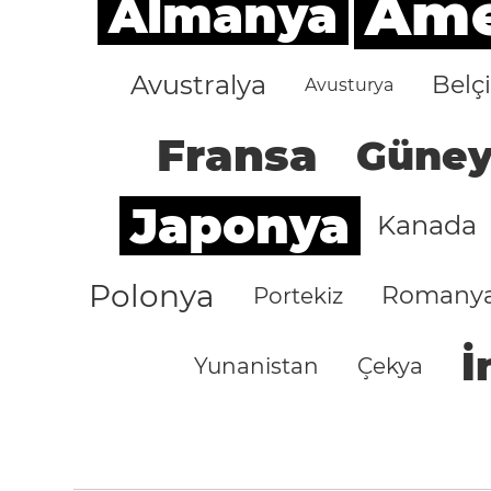
Amer
Almanya
Avustralya
Belç
Avusturya
Fransa
Güney
Japonya
Kanada
Polonya
Romany
Portekiz
İ
Yunanistan
Çekya