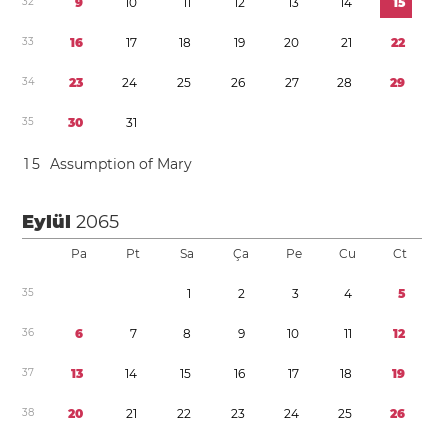
3
2
9
1
0
1
1
1
2
1
3
1
4
1
5
3
3
1
6
1
7
1
8
1
9
2
0
2
1
2
2
3
4
2
3
2
4
2
5
2
6
2
7
2
8
2
9
3
5
3
0
3
1
1
5
Assumption of Mary
Eylül
2065
Pa
Pt
Sa
Ça
Pe
Cu
Ct
3
5
1
2
3
4
5
3
6
6
7
8
9
1
0
1
1
1
2
3
7
1
3
1
4
1
5
1
6
1
7
1
8
1
9
3
8
2
0
2
1
2
2
2
3
2
4
2
5
2
6