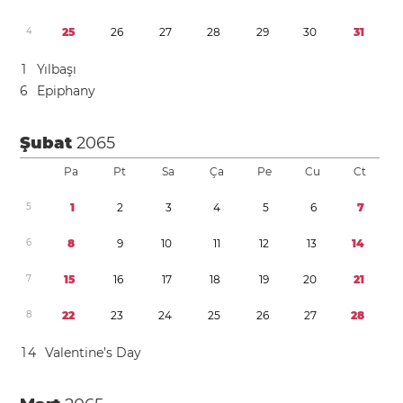
4
2
5
2
6
2
7
2
8
2
9
3
0
3
1
1
Yılbaşı
6
Epiphany
Şubat
2065
Pa
Pt
Sa
Ça
Pe
Cu
Ct
5
1
2
3
4
5
6
7
6
8
9
1
0
1
1
1
2
1
3
1
4
7
1
5
1
6
1
7
1
8
1
9
2
0
2
1
8
2
2
2
3
2
4
2
5
2
6
2
7
2
8
1
4
Valentine’s Day