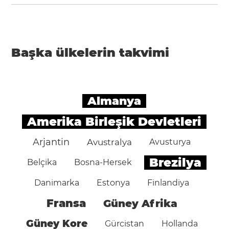
Başka ülkelerin takvimi
Almanya
Amerika Birleşik Devletleri
Arjantin
Avustralya
Avusturya
Brezilya
Belçika
Bosna-Hersek
Danimarka
Estonya
Finlandiya
Fransa
Güney Afrika
Güney Kore
Gürcistan
Hollanda