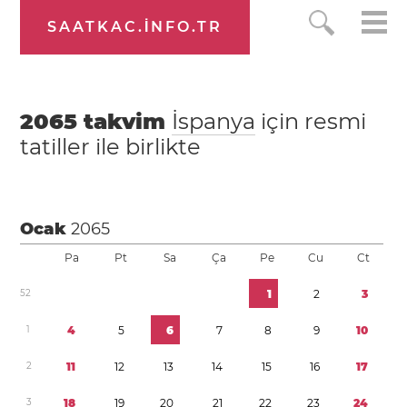
SAATKAC.INFO.TR
2065
takvim
İspanya
için resmi
tatiller ile birlikte
Ocak
2065
Pa
Pt
Sa
Ça
Pe
Cu
Ct
5
2
1
2
3
1
4
5
6
7
8
9
1
0
2
1
1
1
2
1
3
1
4
1
5
1
6
1
7
3
1
8
1
9
2
0
2
1
2
2
2
3
2
4