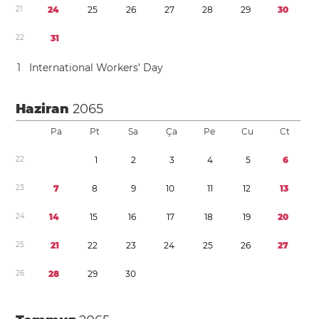
2
1
2
4
2
5
2
6
2
7
2
8
2
9
3
0
2
2
3
1
1
International Workers’ Day
Haziran
2065
Pa
Pt
Sa
Ça
Pe
Cu
Ct
2
2
1
2
3
4
5
6
2
3
7
8
9
1
0
1
1
1
2
1
3
2
4
1
4
1
5
1
6
1
7
1
8
1
9
2
0
2
5
2
1
2
2
2
3
2
4
2
5
2
6
2
7
2
6
2
8
2
9
3
0