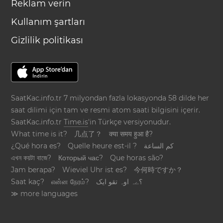
Reklam verin
Kullanım şartları
Gizlilik politikası
SaatKac.info.tr 7 milyondan fazla lokasyonda 58 dilde her
saat dilimi için tam ve resmi atom saati bilgisini içerir.
SaatKac.info.tr
Time.is
'in Türkçe versiyonudur.
What time is it?
几点了？
क्या समय हुआ है?
¿Qué hora es?
Quelle heure est-il ?
كم الساعة
এখন কয়টা বাজে?
Который час?
Que horas são?
Jam berapa?
Wieviel Uhr ist es?
今何時ですか？
Saat kaç?
என்ன நேரம்?
؟ےہ اوہ تقو ایک
≫ more languages