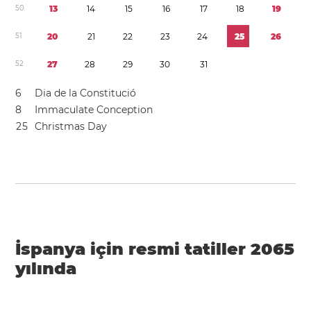
5
0
1
3
1
4
1
5
1
6
1
7
1
8
1
9
5
1
2
0
2
1
2
2
2
3
2
4
2
5
2
6
5
2
2
7
2
8
2
9
3
0
3
1
6
Dia de la Constitució
8
Immaculate Conception
2
5
Christmas Day
İspanya için resmi tatiller 2065
yılında