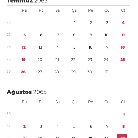
Temmuz
2065
Pa
Pt
Sa
Ça
Pe
Cu
Ct
2
6
1
2
3
4
2
7
5
6
7
8
9
1
0
1
1
2
8
1
2
1
3
1
4
1
5
1
6
1
7
1
8
2
9
1
9
2
0
2
1
2
2
2
3
2
4
2
5
3
0
2
6
2
7
2
8
2
9
3
0
3
1
Ağustos
2065
Pa
Pt
Sa
Ça
Pe
Cu
Ct
3
0
1
3
1
2
3
4
5
6
7
8