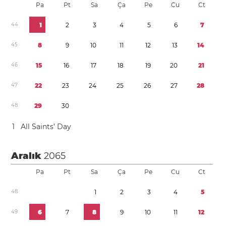
Pa
Pt
Sa
Ça
Pe
Cu
Ct
4
4
1
2
3
4
5
6
7
4
5
8
9
1
0
1
1
1
2
1
3
1
4
4
6
1
5
1
6
1
7
1
8
1
9
2
0
2
1
4
7
2
2
2
3
2
4
2
5
2
6
2
7
2
8
4
8
2
9
3
0
1
All Saints’ Day
Aralık
2065
Pa
Pt
Sa
Ça
Pe
Cu
Ct
4
8
1
2
3
4
5
4
9
6
7
8
9
1
0
1
1
1
2