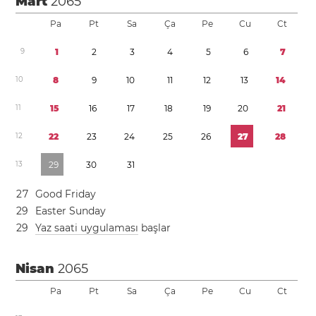
Mart
2065
Pa
Pt
Sa
Ça
Pe
Cu
Ct
9
1
2
3
4
5
6
7
1
0
8
9
1
0
1
1
1
2
1
3
1
4
1
1
1
5
1
6
1
7
1
8
1
9
2
0
2
1
1
2
2
2
2
3
2
4
2
5
2
6
2
7
2
8
1
3
2
9
3
0
3
1
2
7
Good Friday
2
9
Easter Sunday
2
9
Yaz saati uygulaması
başlar
Nisan
2065
Pa
Pt
Sa
Ça
Pe
Cu
Ct