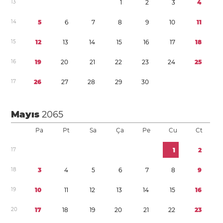
1
3
1
2
3
4
1
4
5
6
7
8
9
1
0
1
1
1
5
1
2
1
3
1
4
1
5
1
6
1
7
1
8
1
6
1
9
2
0
2
1
2
2
2
3
2
4
2
5
1
7
2
6
2
7
2
8
2
9
3
0
Mayıs
2065
Pa
Pt
Sa
Ça
Pe
Cu
Ct
1
7
1
2
1
8
3
4
5
6
7
8
9
1
9
1
0
1
1
1
2
1
3
1
4
1
5
1
6
2
0
1
7
1
8
1
9
2
0
2
1
2
2
2
3