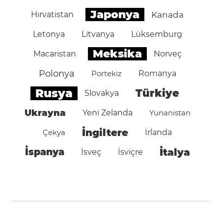
Japonya
Hırvatistan
Kanada
Letonya
Litvanya
Lüksemburg
Meksika
Macaristan
Norveç
Polonya
Portekiz
Romanya
Rusya
Türkiye
Slovakya
Ukrayna
Yeni Zelanda
Yunanistan
İngiltere
Çekya
İrlanda
İspanya
İtalya
İsveç
İsviçre