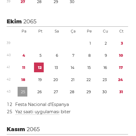
3
9
2
7
2
8
2
9
3
0
Ekim
2065
Pa
Pt
Sa
Ça
Pe
Cu
Ct
3
9
1
2
3
4
0
4
5
6
7
8
9
1
0
4
1
1
1
1
2
1
3
1
4
1
5
1
6
1
7
4
2
1
8
1
9
2
0
2
1
2
2
2
3
2
4
4
3
2
5
2
6
2
7
2
8
2
9
3
0
3
1
1
2
Festa Nacional d’Espanya
2
5
Yaz saati uygulaması
biter
Kasım
2065