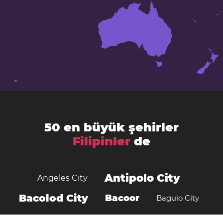
50 en büyük şehirler
Filipinler
de
Antipolo City
Angeles City
Bacolod City
Bacoor
Baguio City
Batangas
Binangonan
Butuan