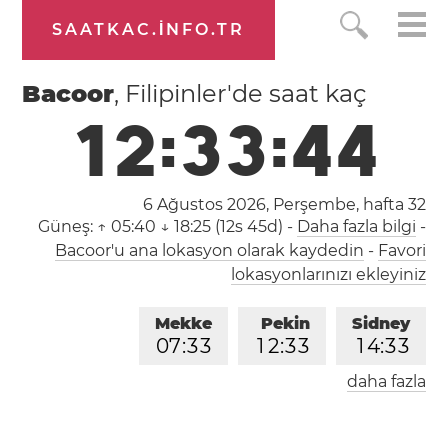
SAATKAC.INFO.TR
Bacoor
, Filipinler'de saat kaç
1
2
:
3
3
:
4
4
6 Ağustos 2026, Perşembe,
hafta 32
Güneş:
↑ 05:40 ↓ 18:25 (12s 45d)
-
Daha fazla bilgi
-
Bacoor'u ana lokasyon olarak kaydedin
-
Favori
lokasyonlarınızı ekleyiniz
Mekke
Pekin
Sidney
0
7
:
3
3
1
2
:
3
3
1
4
:
3
3
daha fazla
Londra
Berlin
İstanbul
0
5
:
3
3
0
6
:
3
3
0
7
:
3
3