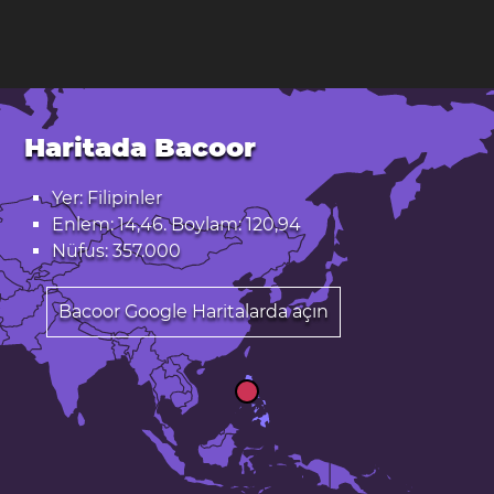
Haritada Bacoor
Yer: Filipinler
Enlem: 14,46. Boylam: 120,94
Nüfus: 357.000
Bacoor Google Haritalarda açın