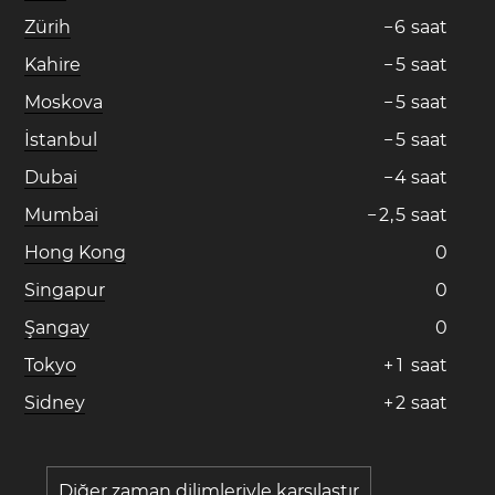
Zürih
−
6
saat
Kahire
−
5
saat
Moskova
−
5
saat
İstanbul
−
5
saat
Dubai
−
4
saat
Mumbai
−
2
,
5
saat
Hong Kong
0
Singapur
0
Şangay
0
Tokyo
+
1
saat
Sidney
+
2
saat
Diğer zaman dilimleriyle karşılaştır