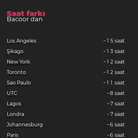
Saat farkı
Bacoor dan
Los Angeles
−
1
5
saat
Şikago
−
1
3
saat
New York
−
1
2
saat
Toronto
−
1
2
saat
Sao Paulo
−
1
1
saat
UTC
−
8
saat
Lagos
−
7
saat
Londra
−
7
saat
Johannesburg
−
6
saat
Paris
−
6
saat