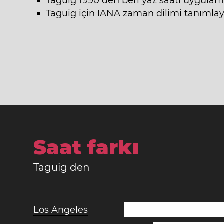
Taguig 1990 den beri yaz saati uygulam
Taguig için IANA zaman dilimi tanımlayıc
Saat farkı
Taguig den
Los Angeles