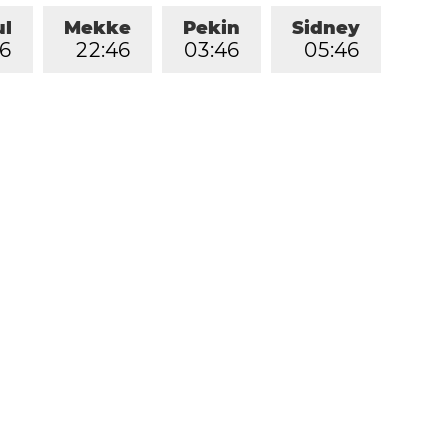
ul
Mekke
Pekin
Sidney
6
2
2
:
4
6
0
3
:
4
6
0
5
:
4
6