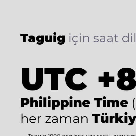
Taguig
için saat dil
UTC +
Philippine Time
(
her zaman
Türkiy