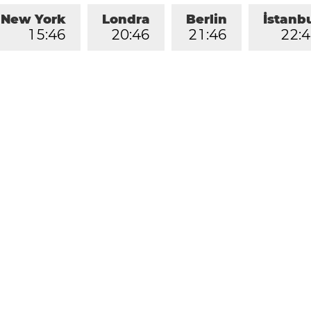
New York
Londra
Berlin
İstanb
1
5
:
4
6
2
0
:
4
6
2
1
:
4
6
2
2
:
4