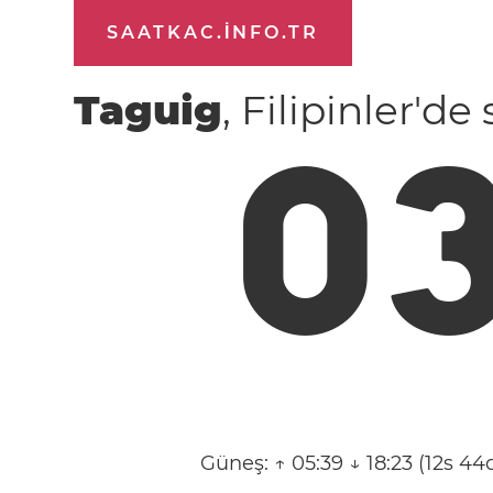
SAATKAC.INFO.TR
Taguig
, Filipinler'de
0
Güneş:
↑ 05:39 ↓ 18:23 (12s 44