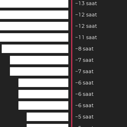
−
1
3
saat
−
1
2
saat
−
1
2
saat
−
1
1
saat
−
8
saat
−
7
saat
−
7
saat
−
6
saat
−
6
saat
−
6
saat
−
5
saat