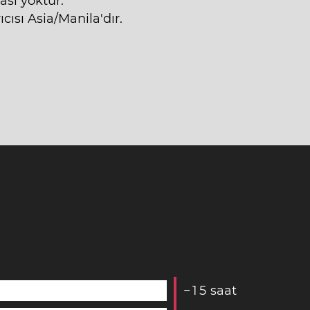
ası yoktur.
ısı Asia/Manila'dır.
−
1
5
saat