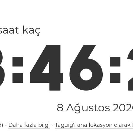
 saat kaç
3
:
4
6
:
8 Ağustos 202
d)
-
Daha fazla bilgi
-
Taguig'i ana lokasyon olarak