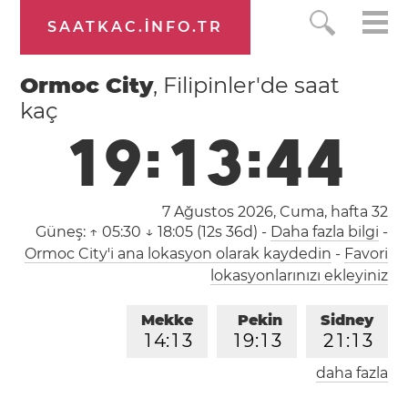
SAATKAC.INFO.TR
Ormoc City
, Filipinler'de saat
kaç
1
9
:
1
3
:
4
4
7 Ağustos 2026, Cuma,
hafta 32
Güneş:
↑ 05:30 ↓ 18:05 (12s 36d)
-
Daha fazla bilgi
-
Ormoc City'i ana lokasyon olarak kaydedin
-
Favori
lokasyonlarınızı ekleyiniz
Mekke
Pekin
Sidney
1
4
:
1
3
1
9
:
1
3
2
1
:
1
3
daha fazla
Londra
Berlin
İstanbul
1
2
:
1
3
1
3
:
1
3
1
4
:
1
3