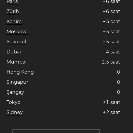
Paris
−
6
saat
Zürih
−
6
saat
Kahire
−
5
saat
Moskova
−
5
saat
İstanbul
−
5
saat
Dubai
−
4
saat
Mumbai
−
2
,
5
saat
Hong Kong
0
Singapur
0
Şangay
0
Tokyo
+
1
saat
Sidney
+
2
saat