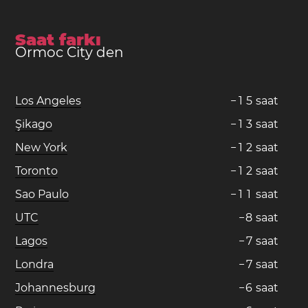
Saat farkı
Ormoc City den
Los Angeles
−
1
5
saat
Şikago
−
1
3
saat
New York
−
1
2
saat
Toronto
−
1
2
saat
Sao Paulo
−
1
1
saat
UTC
−
8
saat
Lagos
−
7
saat
Londra
−
7
saat
Johannesburg
−
6
saat