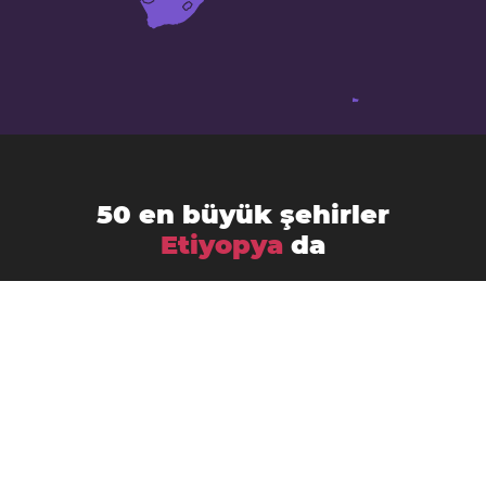
50 en büyük şehirler
Etiyopya
da
Addis Ababa
Adama
Awasa
Arba Minch
Aksum
Bahir Dar
Bishoftu
Bodītī
Debre Berhan
Butajīra
Debark’