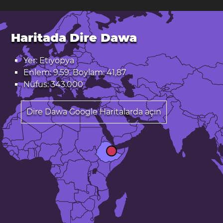
Haritada Dire Dawa
Yer: Etiyopya
Enlem: 9,59. Boylam: 41,87
Nüfus: 343.000
Dire Dawa Google Haritalarda açın