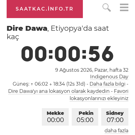
SAATKAC.INFO.TR
Dire Dawa
, Etiyopya'da saat
kaç
0
0
:
0
0
:
5
7
9 Ağustos 2026, Pazar,
hafta 32
Indigenous Day
Güneş:
↑ 06:02 ↓ 18:34 (12s 31d)
-
Daha fazla bilgi
-
Dire Dawa'yı ana lokasyon olarak kaydedin
-
Favori
lokasyonlarınızı ekleyiniz
Mekke
Pekin
Sidney
0
0
:
0
0
0
5
:
0
0
0
7
:
0
0
daha fazla
Londra
Berlin
İstanbul