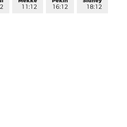
ul
Mekke
Pekin
Sidney
2
1
1
:
1
2
1
6
:
1
2
1
8
:
1
2