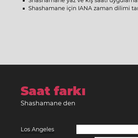
Shashamane yaz ve kış saati uygulama
Shashamane için IANA zaman dilimi tanı
Saat farkı
Shashamane den
Los Angeles