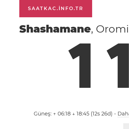
SAATKAC.INFO.TR
Shashamane
, Oromi
1
Güneş:
↑ 06:18 ↓ 18:45 (12s 26d)
-
Daha