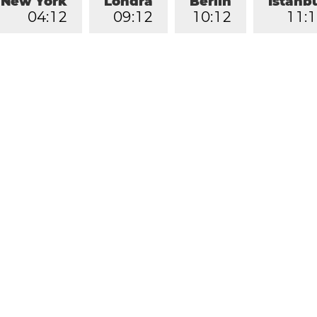
New York
Londra
Berlin
İstanb
0
4
:
1
2
0
9
:
1
2
1
0
:
1
2
1
1
:
1