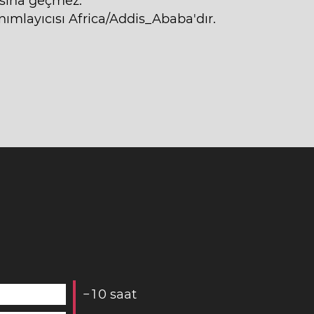
sına geçmez.
mlayıcısı Africa/Addis_Ababa'dır.
−
1
0
saat