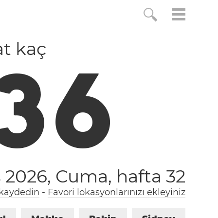
at kaç
3
7
s 2026, Cuma,
hafta 32
 kaydedin
-
Favori lokasyonlarınızı ekleyiniz