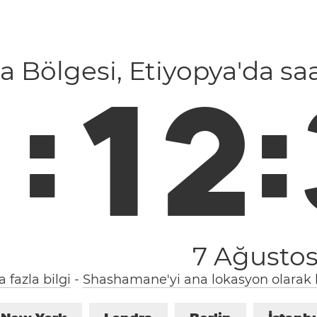
a Bölgesi, Etiyopya'da sa
1
:
1
2
:
7 Ağusto
 fazla bilgi
-
Shashamane'yi ana lokasyon olarak