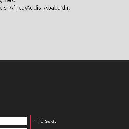
eçmez.
ısı Africa/Addis_Ababa'dır.
−
1
0
saat