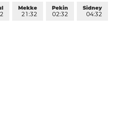
ul
Mekke
Pekin
Sidney
2
2
1
:
3
2
0
2
:
3
2
0
4
:
3
2