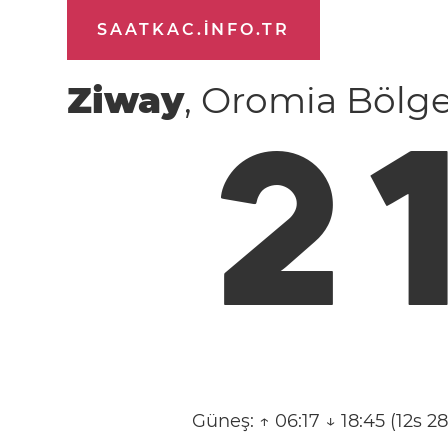
SAATKAC.INFO.TR
Ziway
, Oromia Bölge
2
Güneş:
↑ 06:17 ↓ 18:45 (12s 2