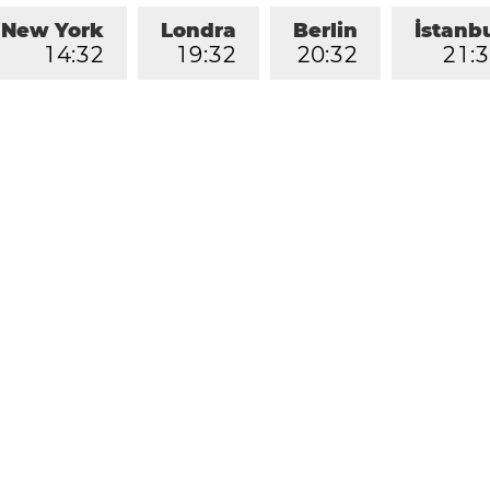
New York
Londra
Berlin
İstanb
1
4
:
3
2
1
9
:
3
2
2
0
:
3
2
2
1
:
3