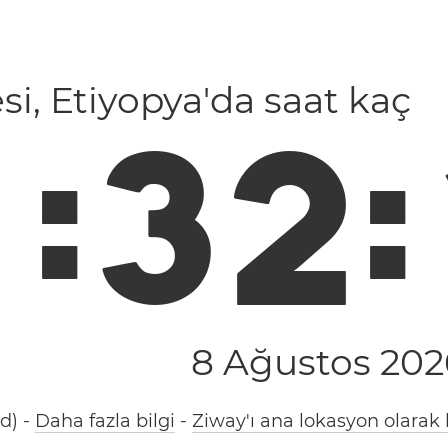
si, Etiyopya'da saat kaç
1
:
3
2
:
8 Ağustos 202
8d)
-
Daha fazla bilgi
-
Ziway'ı ana lokasyon olarak